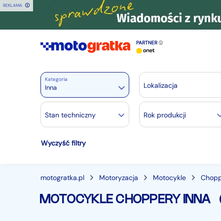
REKLAMA
PARTNER
Kategoria
Lokalizacja
Inna
Motoryzacja
Stan techniczny
Rok produkcji
Wszystkie w Motoryzacja
Wyczyść filtry
Osobowe
28434
Motocykle
882
Dostawcze
3523
motogratka.pl
Motoryzacja
Motocykle
Chopp
Ciężarowe
749
MOTOCYKLE CHOPPERY INNA
Autobusy
167
Maszyny budowlane
827