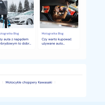
y
Czy
ta
warto
kupować
pędem
używane
brydowym
auto
jesienią?
bry
Sezonowe
bór
zmiany
cen,
otogratka Blog
Motogratka Blog
mę?
które
zy auta z napędem
Czy warto kupować
zaskoczą
ybrydowym to dobry
używane auto
każdego
ybór na zimę?
jesienią? Sezonowe
kupującego.
zmiany cen, które
zaskoczą każdego
kupującego.
Motocykle choppery Kawasaki