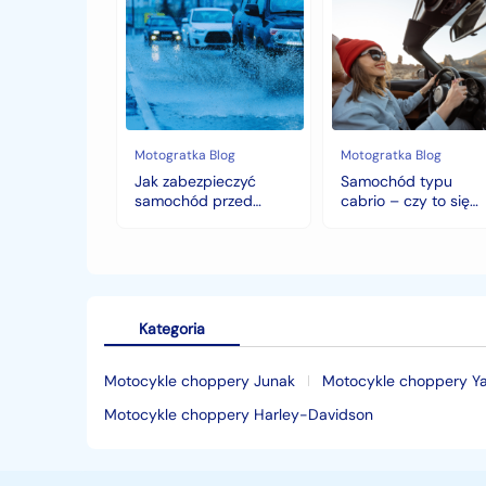
Jak
Samochód
zabezpieczyć
typu
samochód
cabrio
przed
–
jesiennymi
czy
chłodami
to
i
się
deszczem?
opłaca
w
Motogratka Blog
Motogratka Blog
polskim
Jak zabezpieczyć
Samochód typu
klimacie?
samochód przed
cabrio – czy to się
jesiennymi chłodami i
opłaca w polskim
deszczem?
klimacie?
Kategoria
Motocykle choppery Junak
Motocykle choppery 
Motocykle choppery Harley-Davidson