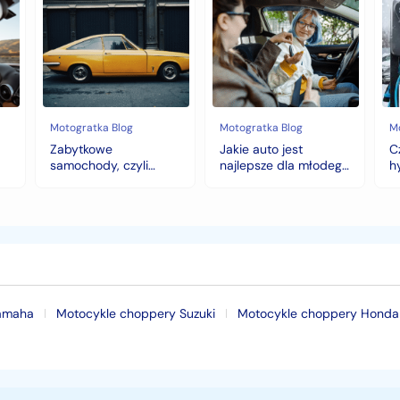
Zabytkowe
Jakie
Cz
samochody,
auto
au
czyli
jest
z
historia
najlepsze
na
warta
dla
hy
fortunę
młodego
to
kierowcy?
do
top
wy
5
na
Motogratka Blog
Motogratka Blog
M
modeli
zi
Zabytkowe
Jakie auto jest
C
na
samochody, czyli
najlepsze dla młodego
h
pierwszy
historia warta fortunę
kierowcy? top 5
w
samochód
modeli na pierwszy
samochód
Yamaha
Motocykle choppery Suzuki
Motocykle choppery Honda