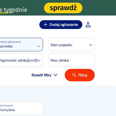
Dodaj ogłoszenie
odzaj ogłoszenia
Stan pojazdu
sprzedaż
Pojemność silnika[cm3]
Moc silnika
Rozwiń filtry
Filtruj
Sortowanie
Domyślne