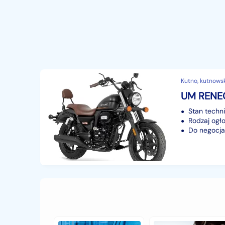
Kutno, kutnowsk
UM RENE
Stan techn
Rodzaj ogło
Do negocjac