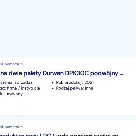
ki, pomorskie
Paletyzer na dwie palety Durwen DPK30C podwójny paletyzer
szenia: sprzedaż
Rok produkcji: 2021
z: firma / instytucja
Rodzaj paliwa: inne
du: używany
ki, pomorskie