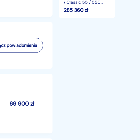
/
/ Classic 55 / 550
wysięg
MTH!!! / wysięg 7 m /
285 360
zł
7
joystick_228860
m
/
joystick_228860
cz powiadomienia
69 900
zł