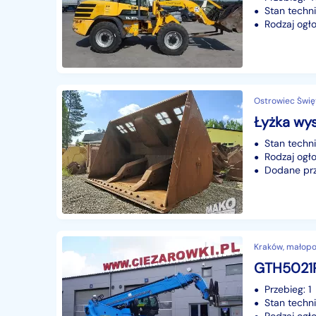
Stan techn
Rodzaj ogło
Ostrowiec Święt
Stan techn
Rodzaj ogło
Dodane prze
Kraków, małopo
Przebieg: 1
Stan techn
Rodzaj ogło