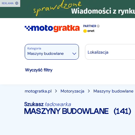
REKLAMA
PARTNER
Kategoria
Lokalizacja
Maszyny budowlane
Motoryzacja
Wyczyść filtry
Wszystkie w Motoryzacja
Osobowe
27880
motogratka.pl
Motoryzacja
Maszyny budowlane
Motocykle
887
Szukasz
ładowarka
Dostawcze
3529
MASZYNY BUDOWLANE
(141)
Ciężarowe
740
Autobusy
166
Maszyny budowlane
824