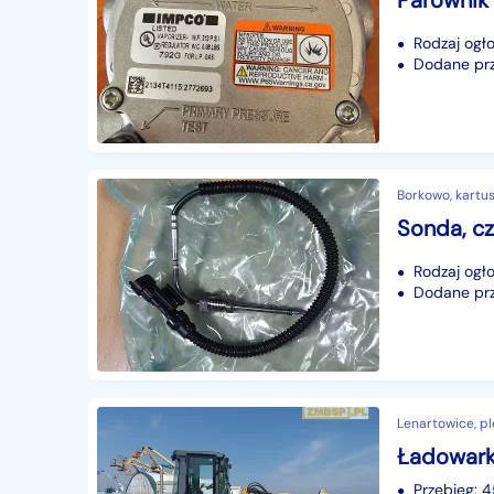
Rodzaj ogło
Dodane prze
Borkowo, kartus
Rodzaj ogło
Dodane prze
Lenartowice, pl
Ładowark
Przebieg: 