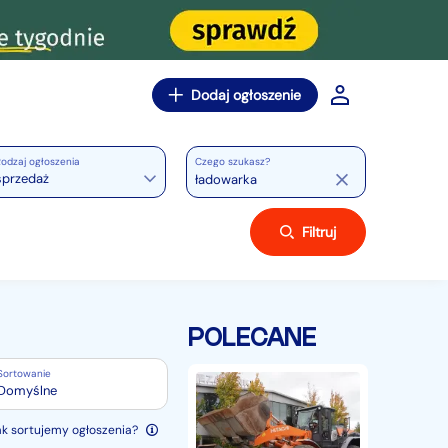
Dodaj ogłoszenie
odzaj ogłoszenia
Czego szukasz?
sprzedaż
Filtruj
POLECANE
Sortowanie
Ładowarka
Domyślne
przegubowa
Hitachi
ak sortujemy ogłoszenia?
ZW220