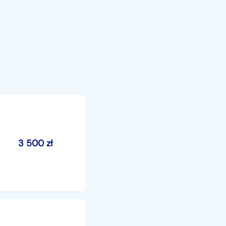
3 500
zł