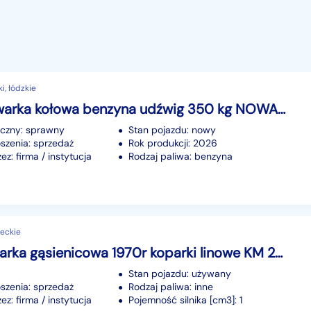
i, łódzkie
Miniładowarka kołowa benzyna udźwig 350 kg NOWA łyżka i widły do palet transport
iczny: sprawny
Stan pojazdu: nowy
szenia: sprzedaż
Rok produkcji: 2026
z: firma / instytucja
Rodzaj paliwa: benzyna
eckie
KMM Koparka gąsienicowa 1970r koparki linowe KM 251 linowa wędka
Stan pojazdu: używany
szenia: sprzedaż
Rodzaj paliwa: inne
z: firma / instytucja
Pojemność silnika [cm3]: 1