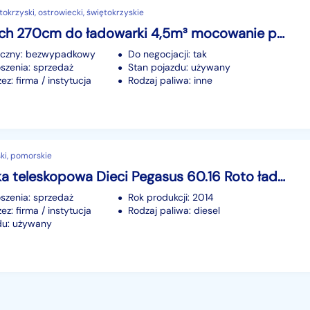
okrzyski, ostrowiecki, świętokrzyskie
Łyżka Ulrich 270cm do ładowarki 4,5m³ mocowanie pod szybkozłącze
iczny: bezwypadkowy
Do negocjacji: tak
szenia: sprzedaż
Stan pojazdu: używany
z: firma / instytucja
Rodzaj paliwa: inne
ki, pomorskie
Ładowarka teleskopowa Dieci Pegasus 60.16 Roto ładowarki teleskopowe
szenia: sprzedaż
Rok produkcji: 2014
z: firma / instytucja
Rodzaj paliwa: diesel
du: używany