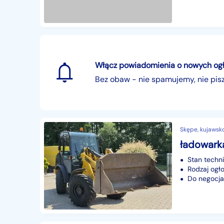
Włącz powiadomienia o nowych ogłos
Bez obaw - nie spamujemy, nie pi
Skępe, kujawsk
Stan techn
Rodzaj ogło
Do negocjac