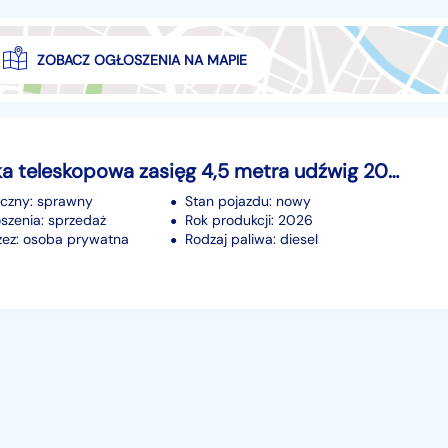
ZOBACZ OGŁOSZENIA NA MAPIE
Ładowarka teleskopowa zasięg 4,5 metra udźwig 2000 kg 4x4 +łyżka +widły NOWA
iczny: sprawny
Stan pojazdu: nowy
szenia: sprzedaż
Rok produkcji: 2026
ez: osoba prywatna
Rodzaj paliwa: diesel