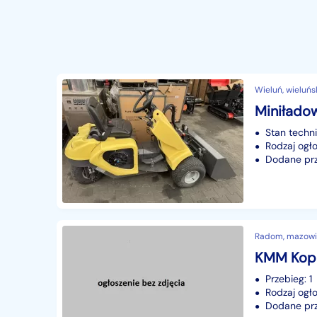
Wieluń, wieluńsk
Stan techn
Rodzaj ogło
Dodane prze
Radom, mazowi
Przebieg: 1
Rodzaj ogło
Dodane prze