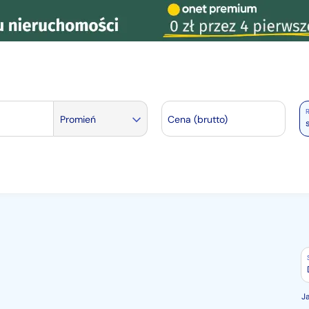
R
Promień
Cena (brutto)
J