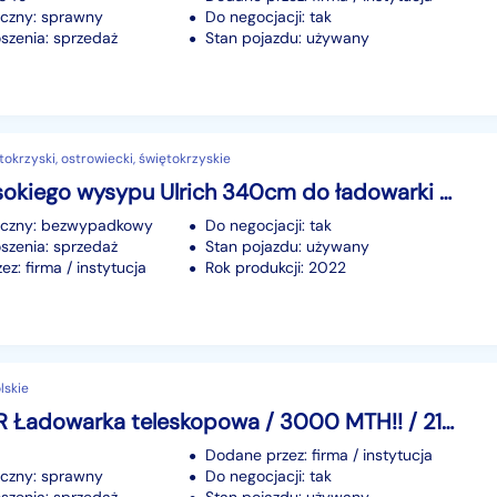
iczny: sprawny
Do negocjacji: tak
szenia: sprzedaż
Stan pojazdu: używany
okrzyski, ostrowiecki, świętokrzyskie
Łyżka wysokiego wysypu Ulrich 340cm do ładowarki 9,0m³ Bez ramy i siłowników
iczny: bezwypadkowy
Do negocjacji: tak
szenia: sprzedaż
Stan pojazdu: używany
z: firma / instytucja
Rok produkcji: 2022
lskie
GTH5021R Ładowarka teleskopowa / 3000 MTH!! / 21 m zasięg / 5 t udźwig_252617
Dodane przez: firma / instytucja
iczny: sprawny
Do negocjacji: tak
szenia: sprzedaż
Stan pojazdu: używany