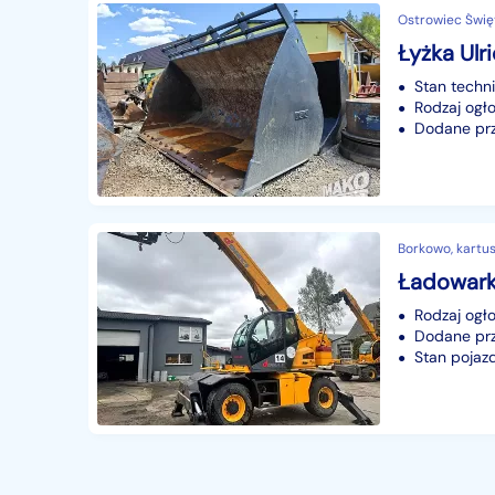
Ostrowiec Święt
Stan techn
Rodzaj ogło
Dodane prze
Borkowo, kartus
Rodzaj ogło
Dodane prze
Stan pojaz