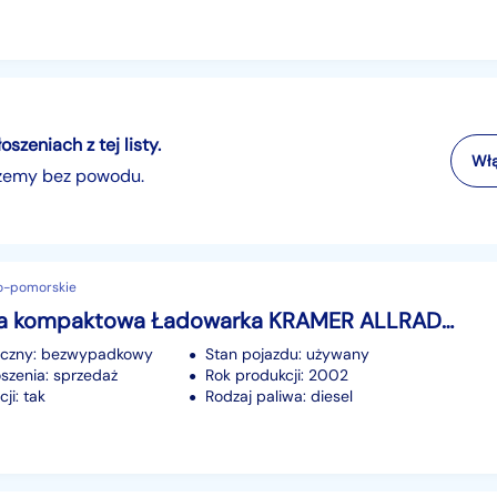
zeniach z tej listy.
Włą
szemy bez powodu.
o-pomorskie
ładowarka kompaktowa Ładowarka KRAMER ALLRAD 318 / Silnik Perkins / Skrętne wszystkie koła
iczny: bezwypadkowy
Stan pojazdu: używany
szenia: sprzedaż
Rok produkcji: 2002
ji: tak
Rodzaj paliwa: diesel