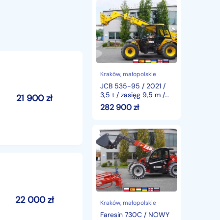
JCB
535-
95
/
2021
/
3,5
t
/
Kraków
, małopolskie
zasięg
JCB 535-95 / 2021 /
9,5
3,5 t / zasięg 9,5 m /
21 900
zł
m
joystick_244616
282 900
zł
/
joystick_244616
Faresin
730C
/
NOWY
/
Classic
55
/
22 000
zł
550
Kraków
, małopolskie
MTH!!!
Faresin 730C / NOWY