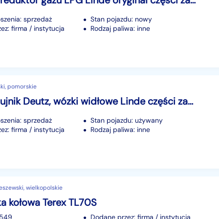
Parownik reduktor gazu LPG Linde oryginał części zamienne wózki widłowe
szenia: sprzedaż
Stan pojazdu: nowy
z: firma / instytucja
Rodzaj paliwa: inne
ki, pomorskie
Sonda, czujnik Deutz, wózki widłowe Linde części zamienne wózek widłowy
szenia: sprzedaż
Stan pojazdu: używany
z: firma / instytucja
Rodzaj paliwa: inne
eszewski, wielkopolskie
a kołowa Terex TL70S
4549
Dodane przez: firma / instytucja