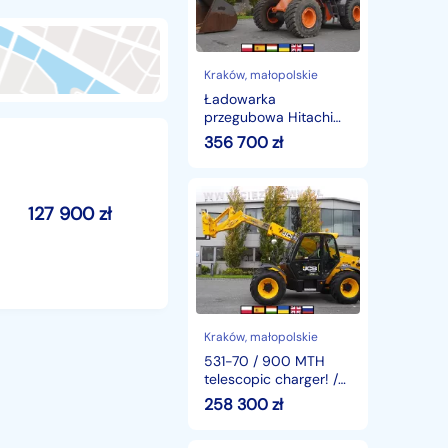
/
2
łyżki_241155
Kraków
, małopolskie
Ładowarka
przegubowa Hitachi
ZW220 / 2
356 700
zł
łyżki_241155
531-
127 900
zł
70
/
900
MTH
telescopic
charger!
/
3.1
Kraków
, małopolskie
T
531-70 / 900 MTH
/
telescopic charger! /
7
3.1 T / 7 M_236961
258 300
zł
M_236961