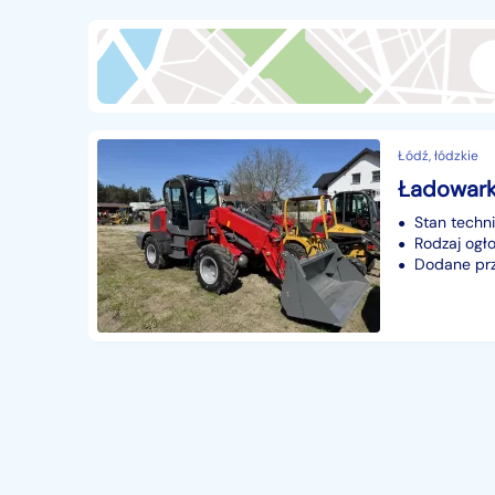
Przyczepy i naczepy
427
Części samochodowe
14649
Części motocyklowe
1
Pojazdy specjalistyczne
170
Łódź, łódzkie
Sprzęt wodny
60
Pozostałe
1065
Stan techn
Rodzaj ogło
Dodane prz