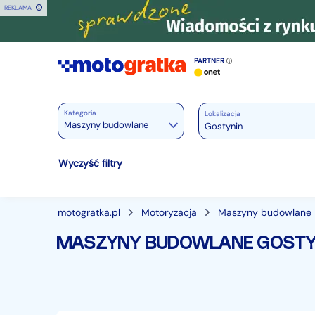
REKLAMA
PARTNER
Kategoria
Lokalizacja
Maszyny budowlane
Motoryzacja
Wyczyść filtry
Wszystkie w Motoryzacja
Osobowe
28426
motogratka.pl
Motoryzacja
Maszyny budowlane
Motocykle
882
MASZYNY BUDOWLANE GOSTY
Dostawcze
3522
Ciężarowe
749
Autobusy
167
Maszyny budowlane
827