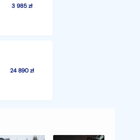
3 985
zł
24 890
zł
y
Czy