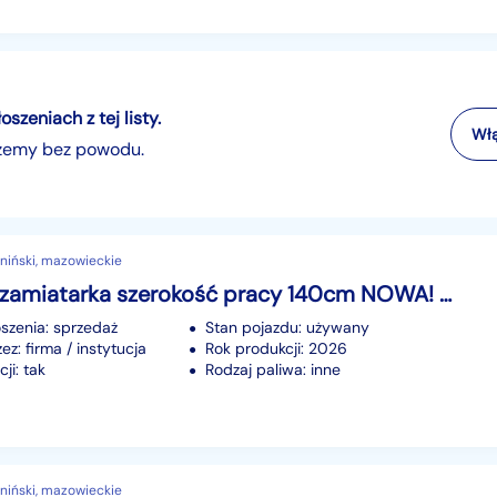
zeniach z tej listy.
Włą
szemy bez powodu.
niński, mazowieckie
Szczotka zamiatarka szerokość pracy 140cm NOWA! Producent
szenia: sprzedaż
Stan pojazdu: używany
z: firma / instytucja
Rok produkcji: 2026
ji: tak
Rodzaj paliwa: inne
niński, mazowieckie