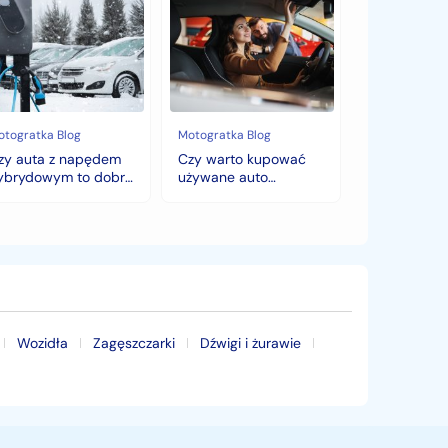
ta
warto
kupować
pędem
używane
brydowym
auto
jesienią?
bry
Sezonowe
bór
zmiany
cen,
otogratka Blog
Motogratka Blog
mę?
które
zy auta z napędem
Czy warto kupować
zaskoczą
ybrydowym to dobry
używane auto
każdego
ybór na zimę?
jesienią? Sezonowe
kupującego.
zmiany cen, które
zaskoczą każdego
kupującego.
Wozidła
Zagęszczarki
Dźwigi i żurawie