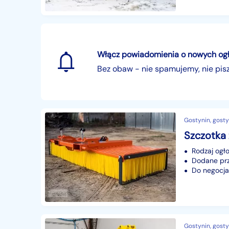
Włącz powiadomienia o nowych ogłos
Bez obaw - nie spamujemy, nie pi
Gostynin, gosty
Rodzaj ogło
Dodane prze
Do negocjac
Gostynin, gosty