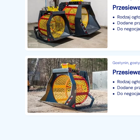
Przesiew
Rodzaj ogło
Dodane prze
Do negocjac
Gostynin, gosty
Przesiew
Rodzaj ogło
Dodane prze
Do negocjac