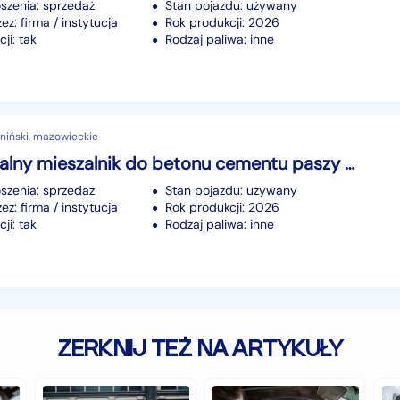
szenia: sprzedaż
Stan pojazdu: używany
z: firma / instytucja
Rok produkcji: 2026
ji: tak
Rodzaj paliwa: inne
niński, mazowieckie
Profesjonalny mieszalnik do betonu cementu paszy MTp180 PRODUCENT
szenia: sprzedaż
Stan pojazdu: używany
z: firma / instytucja
Rok produkcji: 2026
ji: tak
Rodzaj paliwa: inne
ZERKNIJ TEŻ NA ARTYKUŁY
Zabytkowe
Jakie
Cz