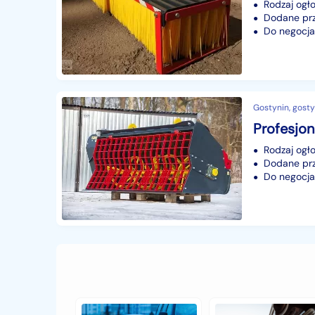
Rodzaj ogło
Dodane prze
Do negocjac
Gostynin, gosty
Rodzaj ogło
Dodane prze
Do negocjac
Jak
Samochód