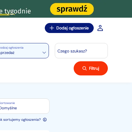
Dodaj ogłoszenie
odzaj ogłoszenia
Czego szukasz?
sprzedaż
Filtruj
Sortowanie
Domyślne
ak sortujemy ogłoszenia?