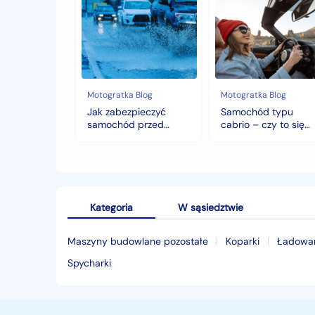
zabezpieczyć
typu
samochód
cabrio
przed
–
jesiennymi
czy
chłodami
to
i
się
deszczem?
opłaca
w
Motogratka Blog
Motogratka Blog
polskim
Jak zabezpieczyć
Samochód typu
klimacie?
samochód przed
cabrio – czy to się
jesiennymi chłodami i
opłaca w polskim
deszczem?
klimacie?
Kategoria
W sąsiedztwie
Maszyny budowlane pozostałe
Koparki
Ładowar
Spycharki