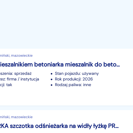
niński, mazowieckie
Łyżka z mieszalnikiem betoniarka mieszalnik do betonu i pasz PRODUCENT!
szenia: sprzedaż
Stan pojazdu: używany
z: firma / instytucja
Rok produkcji: 2026
ji: tak
Rodzaj paliwa: inne
niński, mazowieckie
ZAMIATARKA szczotka odśnieżarka na widły łyżkę PRODUCENT Gwarancja!