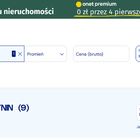
R
1
Promień
Cena (brutto)
NIN
(9)
J