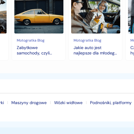
samochody,
auto
au
czyli
jest
z
historia
najlepsze
na
warta
dla
hy
fortunę
młodego
to
kierowcy?
do
top
wy
5
na
Motogratka Blog
Motogratka Blog
M
modeli
zi
Zabytkowe
Jakie auto jest
C
na
samochody, czyli
najlepsze dla młodego
h
pierwszy
historia warta fortunę
kierowcy? top 5
w
samochód
modeli na pierwszy
samochód
ki
Maszyny drogowe
Wózki widłowe
Podnośniki, platformy