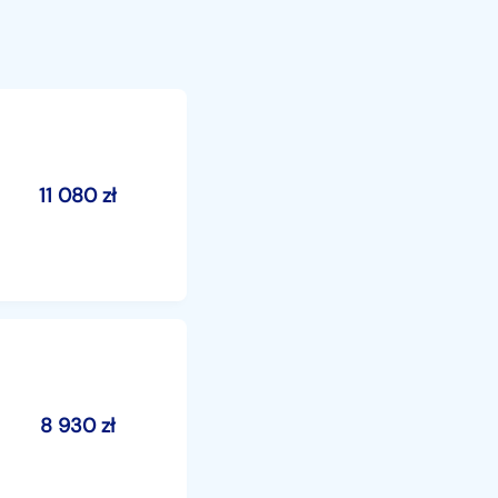
11 080
zł
8 930
zł