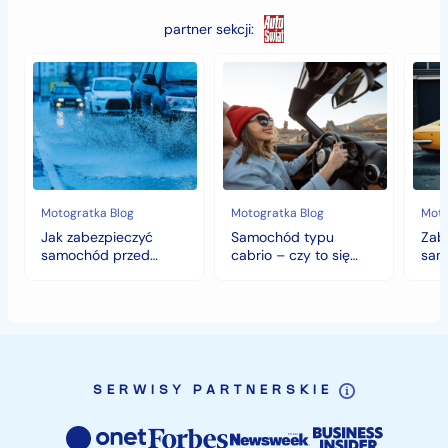
partner sekcji:
Jak
Samochód
Zab
zabezpieczyć
typu
sam
samochód
cabrio
czyli
przed
–
histo
jesiennymi
czy
wart
chłodami
to
fort
i
się
deszczem?
opłaca
w
Motogratka Blog
Motogratka Blog
Moto
polskim
Jak zabezpieczyć
Samochód typu
Zab
klimacie?
samochód przed
cabrio – czy to się
sam
jesiennymi chłodami i
opłaca w polskim
hist
deszczem?
klimacie?
SERWISY PARTNERSKIE