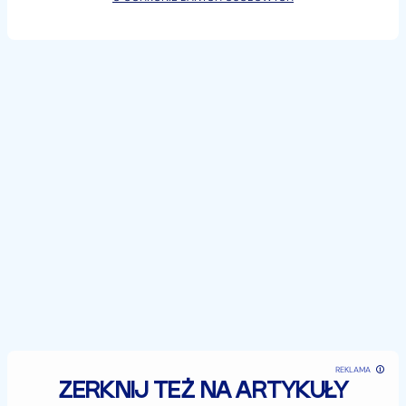
862670614?
is_from_webapp=1&sender_device=pc&web_id=761
7894117506844182
REKLAMA
ZERKNIJ TEŻ NA ARTYKUŁY