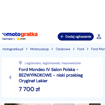
Dodaj ogłoszenie
PARTNER
motogratka.pl
Motoryzacja
Osobowe
Ford
Ford Mo
Legionowo,
legionowski,
mazowieckie
Ford Mondeo IV Salon Polska -
BEZWYPADKOWE - niski przebieg
Oryginał Lakier
7 700
zł