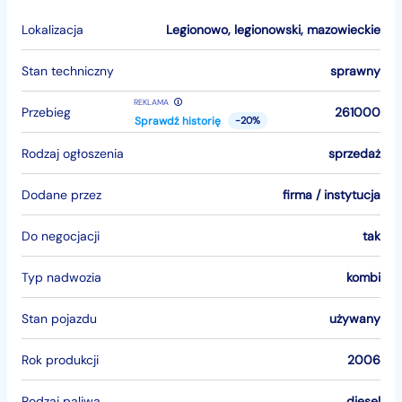
Lokalizacja
Legionowo
,
legionowski
,
mazowieckie
Stan techniczny
sprawny
REKLAMA
Przebieg
261000
Sprawdź historię
-20%
Rodzaj ogłoszenia
sprzedaż
Dodane przez
firma / instytucja
Do negocjacji
tak
Typ nadwozia
kombi
Stan pojazdu
używany
Rok produkcji
2006
Rodzaj paliwa
diesel