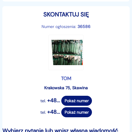
SKONTAKTUJ SIĘ
Numer ogłoszenia:
36586
TOM
Krakowska 75, Skawina
+48...
tel.
Pokaż numer
+48...
tel.
Pokaż numer
Wybierz pytanie lub wpisz własną wiadomość