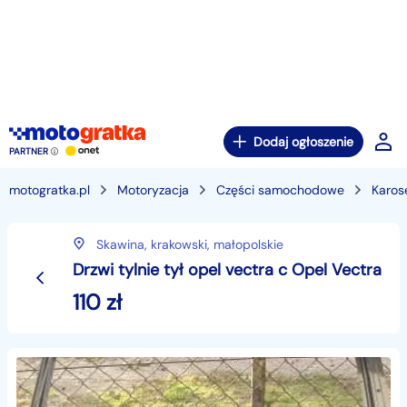
Dodaj ogłoszenie
PARTNER
motogratka.pl
Motoryzacja
Części samochodowe
Karos
Skawina,
krakowski,
małopolskie
Drzwi tylnie tył opel vectra c Opel Vectra
110
zł