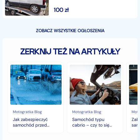
100
zł
ZOBACZ WSZYSTKIE OGŁOSZENIA
ZERKNIJ TEŻ NA ARTYKUŁY
Jak
Samochód
Zab
zabezpieczyć
typu
sam
samochód
cabrio
czyli
przed
–
histo
jesiennymi
czy
wart
chłodami
to
fort
i
się
deszczem?
opłaca
w
Motogratka Blog
Motogratka Blog
Moto
polskim
Jak zabezpieczyć
Samochód typu
Zab
klimacie?
samochód przed
cabrio – czy to się
sam
jesiennymi chłodami i
opłaca w polskim
hist
deszczem?
klimacie?