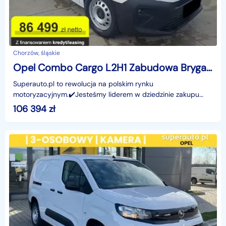
Chorzów, śląskie
Opel Combo Cargo L2H1 Zabudowa Brygadowa Cargo L2H1 Zabudowa Brygadowa 1.5 102K
Superauto.pl to rewolucja na polskim rynku
motoryzacyjnym.✔️Jesteśmy liderem w dziedzinie zakupu
oraz finansowania nowych samochodów - osobowych,
106 394
zł
dostawczych or