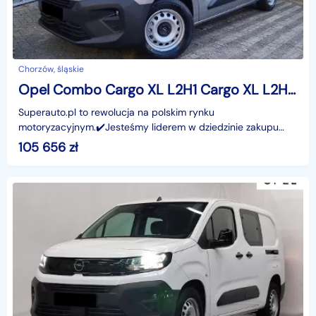
Chorzów, śląskie
Opel Combo Cargo XL L2H1 Cargo XL L2H1 1.5 131KM
Superauto.pl to rewolucja na polskim rynku
motoryzacyjnym.✔️Jesteśmy liderem w dziedzinie zakupu
oraz finansowania nowych samochodów - osobowych,
105 656
zł
dostawczych or