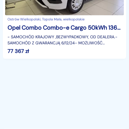
Ostrów Wielkopolski, Topola Mała, wielkopolskie
Opel Combo Combo-e Cargo 50kWh 136KM SalonPL Gwarancja Dealer
- SAMOCHÓD KRAJOWY ,BEZWYPADKOWY, OD DEALERA.-
SAMOCHÓD Z GWARANCJĄ 6/12/24- MOŻLIWOŚĆ
LEASINGU 101,8% LUB KREDYTU 50/50 0% / 60/40 0%/
77 367
zł
3X33% 4%- FAKTURA VAT 23