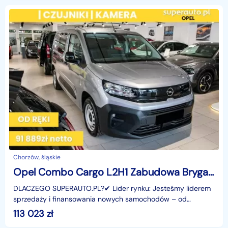
Chorzów, śląskie
Opel Combo Cargo L2H1 Zabudowa Brygadowa L2H1 Zabudowa Brygadowa 1.5 102KM
DLACZEGO SUPERAUTO.PL?✔ Lider rynku: Jesteśmy liderem
sprzedaży i finansowania nowych samochodów – od
osobowych, przez dostawcze, po segment premium.✔
113 023
zł
Zaufanie