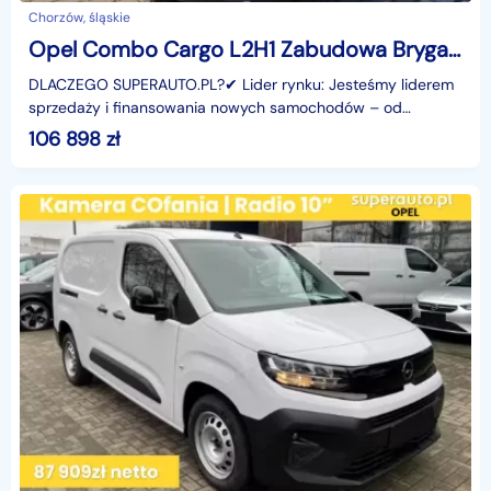
Chorzów, śląskie
Opel Combo Cargo L2H1 Zabudowa Brygadowa Cargo L2H1 Zabudowa Brygadowa 1.5 102K
DLACZEGO SUPERAUTO.PL?✔ Lider rynku: Jesteśmy liderem
sprzedaży i finansowania nowych samochodów – od
osobowych, przez dostawcze, po segment premium.✔
106 898
zł
Zaufanie