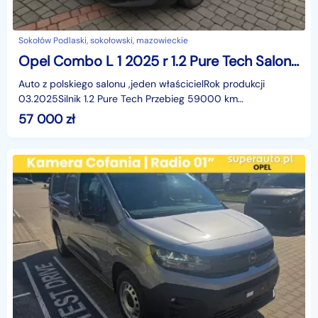
Sokołów Podlaski, sokołowski, mazowieckie
Opel Combo L 1 2025 r 1.2 Pure Tech Salon PL
Auto z polskiego salonu ,jeden właścicielRok produkcji
03.2025Silnik 1.2 Pure Tech Przebieg 59000 km
udokumentowanyAuto czyste zadbane Dobrze wyposażone
57 000
zł
Sprzeda