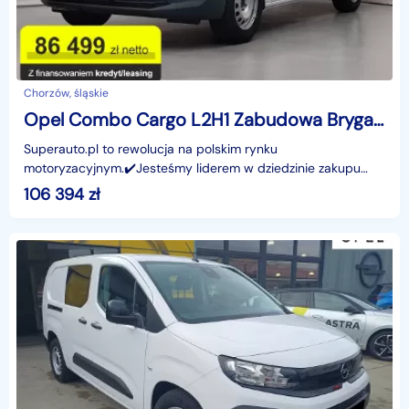
Chorzów, śląskie
Opel Combo Cargo L2H1 Zabudowa Brygadowa Cargo L2H1 Zabudowa Brygadowa 1.5 102K
Superauto.pl to rewolucja na polskim rynku
motoryzacyjnym.✔️Jesteśmy liderem w dziedzinie zakupu
oraz finansowania nowych samochodów - osobowych,
106 394
zł
dostawczych or