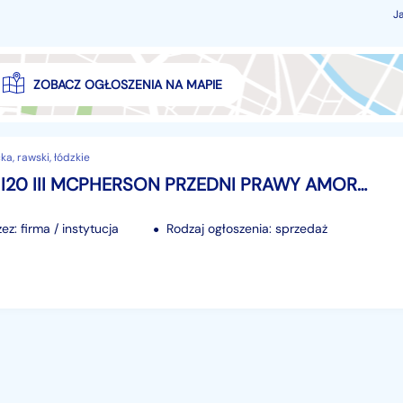
J
ZOBACZ OGŁOSZENIA NA MAPIE
a, rawski, łódzkie
HYUNDAI I20 III MCPHERSON PRZEDNI PRAWY AMORTYZATOR ZWROTNICA 1.0 1.2 BENZ.
z: firma / instytucja
Rodzaj ogłoszenia: sprzedaż