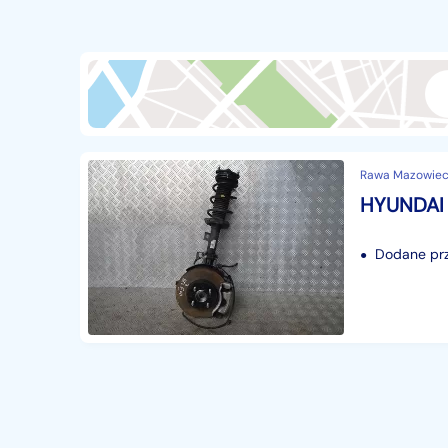
Przyczepy i naczepy
428
Części samochodowe
14655
Części motocyklowe
1
Pojazdy specjalistyczne
172
Sprzęt wodny
60
Rawa Mazowieck
Pozostałe
1065
Dodane prze