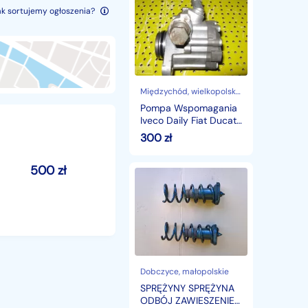
Wspomagania
ak sortujemy ogłoszenia?
Iveco
Daily
Fiat
Ducato
3.0
Euro5
Iveco
Międzychód
, wielkopolskie
Daily
Pompa Wspomagania
Iveco Daily Fiat Ducato
3.0 Euro5 Iveco Daily
300
zł
500
zł
SPRĘŻYNY
SPRĘŻYNA
ODBÓJ
ZAWIESZENIE
TYŁ
GALAXY
MK3
Ford
Galaxy
Dobczyce
, małopolskie
SPRĘŻYNY SPRĘŻYNA
ODBÓJ ZAWIESZENIE