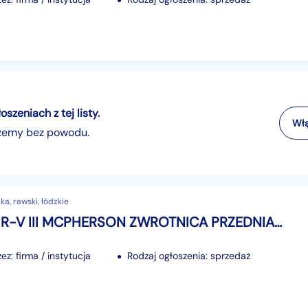
zeniach z tej listy.
Włą
szemy bez powodu.
a, rawski, łódzkie
HONDA HR-V III MCPHERSON ZWROTNICA PRZEDNIA PRAWA AMORTYZATOR 1.5 BEN 2021-
z: firma / instytucja
Rodzaj ogłoszenia: sprzedaż