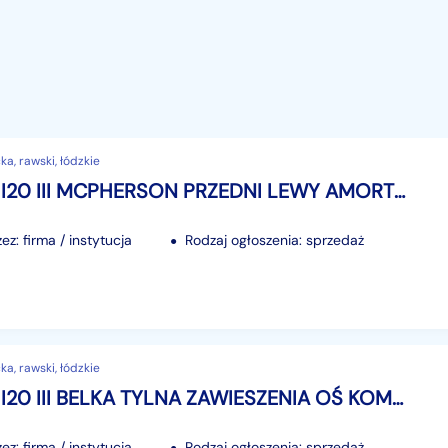
a, rawski, łódzkie
HYUNDAI I20 III MCPHERSON PRZEDNI LEWY AMORTYZATOR ZWROTNICA 1.0 1.2 BENZ.
z: firma / instytucja
Rodzaj ogłoszenia: sprzedaż
a, rawski, łódzkie
HYUNDAI I20 III BELKA TYLNA ZAWIESZENIA OŚ KOMPLETNA LIFT LIFTING 2024R
z: firma / instytucja
Rodzaj ogłoszenia: sprzedaż