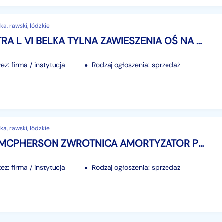
a, rawski, łódzkie
OPEL ASTRA L VI BELKA TYLNA ZAWIESZENIA OŚ NA TARCZE ZACISKI KOMPLET 2021-
z: firma / instytucja
Rodzaj ogłoszenia: sprzedaż
a, rawski, łódzkie
A XCEED MCPHERSON ZWROTNICA AMORTYZATOR PRZEDNI PRAWY PRZÓD 1.0 TGDI 19-
z: firma / instytucja
Rodzaj ogłoszenia: sprzedaż