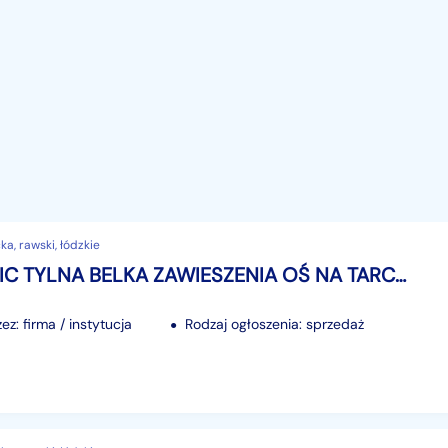
a, rawski, łódzkie
KIA STONIC TYLNA BELKA ZAWIESZENIA OŚ NA TARCZE 2017-
z: firma / instytucja
Rodzaj ogłoszenia: sprzedaż