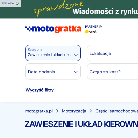
REKLAMA
PARTNER
Kategoria
Lokalizacja
Zawieszenie i układ kierowniczy
Motoryzacja
Data dodania
Czego szukasz?
Wszystkie w Motoryzacja
Wyczyść filtry
Osobowe
28245
Motocykle
887
Dostawcze
3542
motogratka.pl
Motoryzacja
Części samochodow
Ciężarowe
740
ZAWIESZENIE I UKŁAD KIEROWN
Autobusy
167
Maszyny budowlane
824