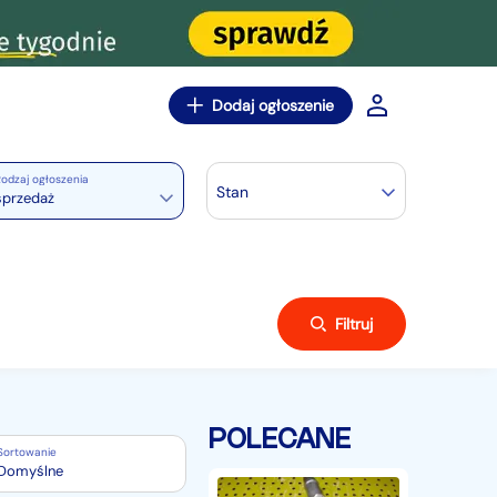
Dodaj ogłoszenie
odzaj ogłoszenia
Stan
sprzedaż
Filtruj
POLECANE
Sortowanie
Domyślne
Pompa