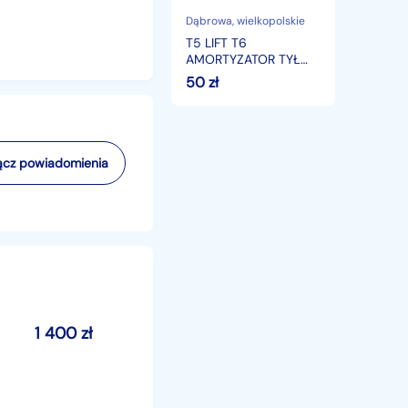
0513
029
Dąbrowa
, wielkopolskie
D
T5 LIFT T6
Volkswagen
AMORTYZATOR TYŁ
TYLNY 7H 0513 029 D
50
zł
Volkswagen
cz powiadomienia
1 400
zł