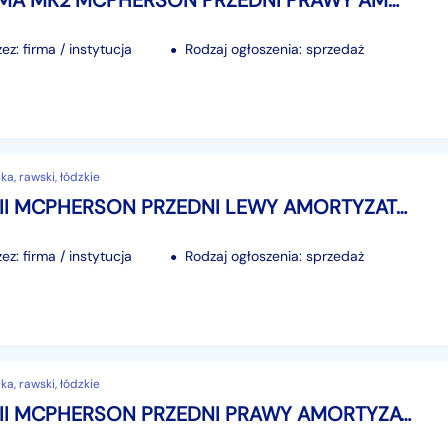
FORD PUMA MK2 MCPHERSON PRZEDNI PRAWY AMORTYZATOR ZWROTNICA 1.0 ECOBOOST
z: firma / instytucja
Rodzaj ogłoszenia: sprzedaż
a, rawski, łódzkie
KIA NIRO II MCPHERSON PRZEDNI LEWY AMORTYZATOR ZWROTNICA 1.6 BENZYNA 2022-
z: firma / instytucja
Rodzaj ogłoszenia: sprzedaż
a, rawski, łódzkie
KIA NIRO II MCPHERSON PRZEDNI PRAWY AMORTYZATOR ZWROTNICA 1.6 BENZYNA 2022-