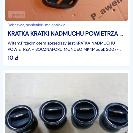
Dobczyce, myślenicki, małopolskie
KRATKA KRATKI NADMUCHU POWIETRZA FORD MONDEO Ford Mondeo
Witam.Przedmiotem sprzedaży jest.KRATKA NADMUCHU
POWIETRZA - BOCZNAFORD MONDEO MK4Model: 2007-
2015r.(prawa, lewa strona)Zastosowanie:Ford Mondeo MK4,
10
zł
od: 19.02.