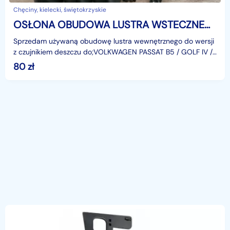
Chęciny, kielecki, świętokrzyskie
OSŁONA OBUDOWA LUSTRA WSTECZNEGO VOLKWAGEN PASSAT B5 GOLF IV BORA 1998-2005R
Sprzedam używaną obudowę lustra wewnętrznego do wersji
z czujnikiem deszczu do;VOLKWAGEN PASSAT B5 / GOLF IV /
BORA roczniki 1998–2005rLusterko posiada specjaln
80
zł