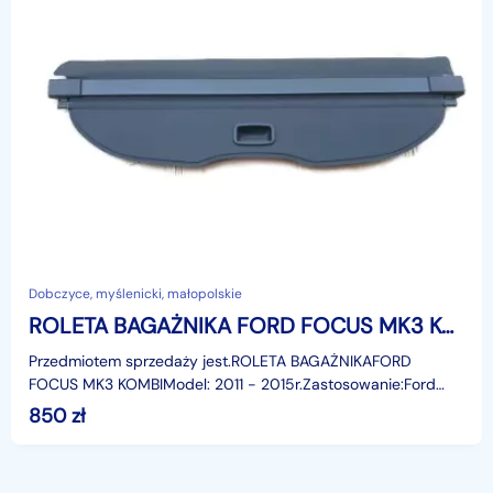
Dobczyce, myślenicki, małopolskie
ROLETA BAGAŻNIKA FORD FOCUS MK3 KOMBI 2011-2015r. ORYGINAŁ
Przedmiotem sprzedaży jest.ROLETA BAGAŻNIKAFORD
FOCUS MK3 KOMBIModel: 2011 - 2015r.Zastosowanie:Ford
Focus MK3 wersja kombi 5 drzwi, od: 28.03.2011 do: 21.
850
zł