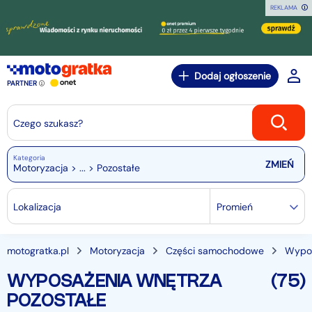
REKLAMA
Dodaj ogłoszenie
PARTNER
Czego szukasz?
Kategoria
Motoryzacja > ... > Pozostałe
Lokalizacja
Promień
motogratka.pl
Motoryzacja
Części samochodowe
Wypos
WYPOSAŻENIA WNĘTRZA
(75)
POZOSTAŁE