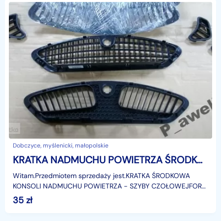
Dobczyce, myślenicki, małopolskie
KRATKA NADMUCHU POWIETRZA ŚRODKOWA FORD GALAXY Ford Galaxy
Witam.Przedmiotem sprzedaży jest.KRATKA ŚRODKOWA
KONSOLI NADMUCHU POWIETRZA - SZYBY CZOŁOWEJFORD
GALAXY MK3Model: 2006-2015r.Zastosowanie:Ford Galaxy
35
zł
MK3, od: 0