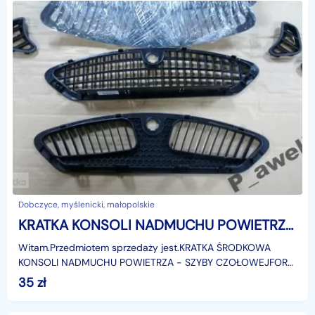
Dobczyce, myślenicki, małopolskie
KRATKA KONSOLI NADMUCHU POWIETRZA FORD MONDEO MK4 Ford Mondeo
Witam.Przedmiotem sprzedaży jest.KRATKA ŚRODKOWA
KONSOLI NADMUCHU POWIETRZA - SZYBY CZOŁOWEJFORD
MONDEO MK4Model: 2007-2015r.Zastosowanie:Ford
35
zł
Mondeo MK4, od: 1