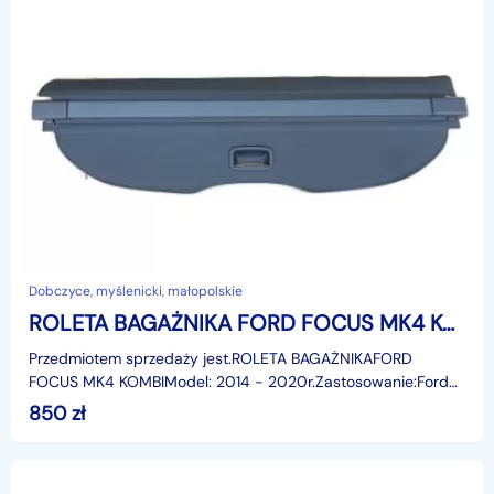
Dobczyce, myślenicki, małopolskie
ROLETA BAGAŻNIKA FORD FOCUS MK4 KOMBI 2014-2020r. ORYGINAŁ
Przedmiotem sprzedaży jest.ROLETA BAGAŻNIKAFORD
FOCUS MK4 KOMBIModel: 2014 - 2020r.Zastosowanie:Ford
Focus MK4 kombi, od: 06.10.2014 do: 10.02.2020r.Rolet
850
zł