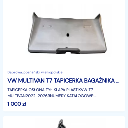
Dąbrowa, poznański, wielkopolskie
VW MULTIVAN T7 TAPICERKA BAGAŻNIKA 7T0867601 ABC
TAPICERKA OSŁONA TYŁ KLAPA PLASTIKVW T7
MULTIVAN2022-2026RNUMERY KATALOGOWE:
7T0867601A,B,CMożliwość wysyłki za pośrednictwem firmy
1 000
zł
kurierskiej DPD.