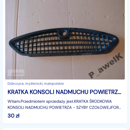
Dobczyce, myślenicki, małopolskie
KRATKA KONSOLI NADMUCHU POWIETRZA FORD GALAXY MK3 Ford Galaxy
Witam.Przedmiotem sprzedaży jest.KRATKA ŚRODKOWA
KONSOLI NADMUCHU POWIETRZA - SZYBY CZOŁOWEJFORD
GALAXY MK3Model: 2006-2015r.Zastosowanie:Ford Galaxy
30
zł
MK3, od: 0