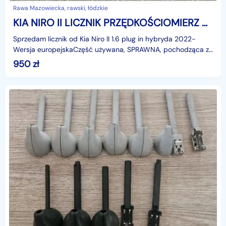
Rawa Mazowiecka, rawski, łódzkie
KIA NIRO II LICZNIK PRZĘDKOŚCIOMIERZ WYŚWIETLACZ EKRAN EUROPA 1.6 B PLUG IN
Sprzedam licznik od Kia Niro II 1.6 plug in hybryda 2022-
Wersja europejskaCzęść używana, SPRAWNA, pochodząca z
demontażu.CENA ZA 1 SZTUKĘkontakt 697403767
950
zł