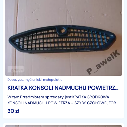
Dobczyce, myślenicki, małopolskie
KRATKA KONSOLI NADMUCHU POWIETRZA FORD MONDEO MK4 Ford Mondeo
Witam.Przedmiotem sprzedaży jest.KRATKA ŚRODKOWA
KONSOLI NADMUCHU POWIETRZA - SZYBY CZOŁOWEJFORD
MONDEO MK4Model: 2007-2015r.Zastosowanie:Ford
30
zł
Mondeo MK4, od: 1