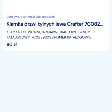
Dąbrowa, poznański, wielkopolskie
Klamka drzwi tylnych lewa Crafter 7C0829309B zdjęcia!
KLAMKA TYŁ WEWNĘTRZNAVW CRAFTER2016+NUMER
KATALOGOWY: 7C0829309B.NUMER KATALOGOWY
7C0829309B WYMIENIA SIE NA: 7C0829309B9B9.Możliwość
80
zł
wysyłki za pośrednictwem f