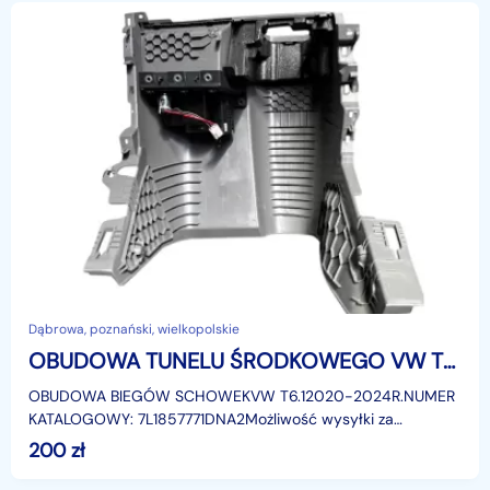
Dąbrowa, poznański, wielkopolskie
OBUDOWA TUNELU ŚRODKOWEGO VW TRANSPORTER
OBUDOWA BIEGÓW SCHOWEKVW T6.12020-2024R.NUMER
KATALOGOWY: 7L1857771DNA2Możliwość wysyłki za
pośrednictwem firmy kurierskiej DPD.
200
zł