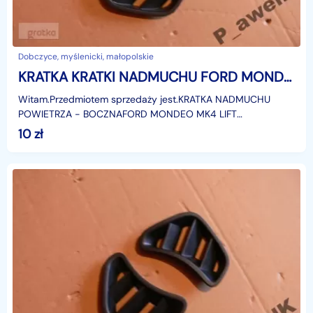
Dobczyce, myślenicki, małopolskie
KRATKA KRATKI NADMUCHU FORD MONDEO MK4 LIFT Ford Mondeo
Witam.Przedmiotem sprzedaży jest.KRATKA NADMUCHU
POWIETRZA - BOCZNAFORD MONDEO MK4 LIFT
2013r.Model: 2007-2015r.(Prawa, lewa
10
zł
strona)Zastosowanie:Ford Mondeo MK4