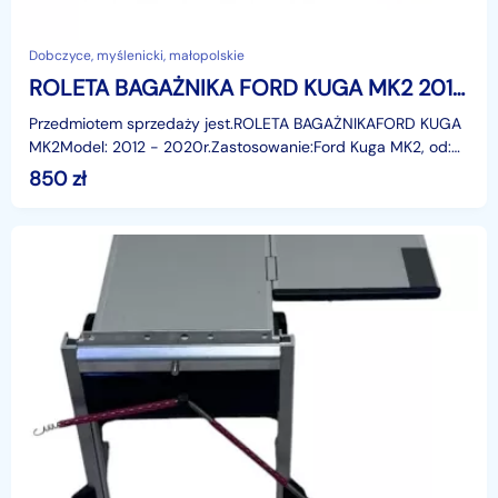
Dobczyce, myślenicki, małopolskie
ROLETA BAGAŻNIKA FORD KUGA MK2 2012-2020r. ORYGINAŁ
Przedmiotem sprzedaży jest.ROLETA BAGAŻNIKAFORD KUGA
MK2Model: 2012 - 2020r.Zastosowanie:Ford Kuga MK2, od:
05.11.2012 do: 25.12.2020r.Roleta nigdy nieuży
850
zł