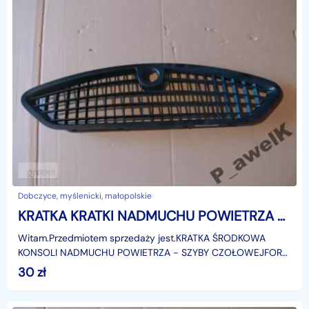
Dobczyce, myślenicki, małopolskie
KRATKA KRATKI NADMUCHU POWIETRZA FORD S MAX S-MAX Ford S-MAX
Witam.Przedmiotem sprzedaży jest.KRATKA ŚRODKOWA
KONSOLI NADMUCHU POWIETRZA - SZYBY CZOŁOWEJFORD
S-MAXModel: 2006-2015r.Zastosowanie:Ford S-max, od:
30
zł
06.03.2006