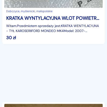
Dobczyce, myślenicki, małopolskie
KRATKA WYNTYLACYJNA WLOT POWIETRZA FORD MONDEO MK4 Ford Mondeo
Witam.Przedmiotem sprzedaży jest.KRATKA WENTYLACYJNA
- TYŁ KAROSERIIFORD MONDEO MK4Model: 2007-
2015r.Kratka umiejscowiona jest, pod tylnym zderzakiem, z
30
zł
prawej