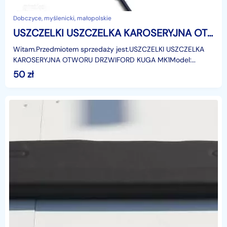
Dobczyce, myślenicki, małopolskie
USZCZELKI USZCZELKA KAROSERYJNA OTWORU DRZWI FORD KUGA MK1 Model: 2008-2012r. Ford Kuga
Witam.Przedmiotem sprzedaży jest.USZCZELKI USZCZELKA
KAROSERYJNA OTWORU DRZWIFORD KUGA MK1Model:
2008-2012r.Zastosowanie:Ford Kuga MK1, od: 25.02.2008
50
zł
do: 10.1