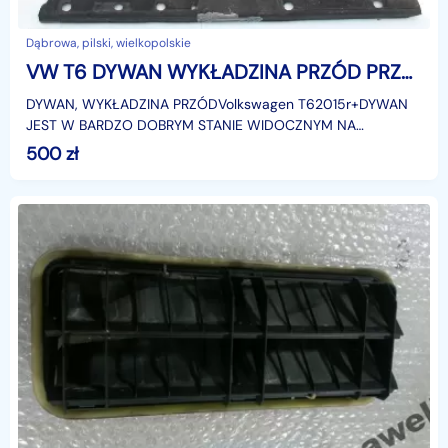
Dąbrowa, pilski, wielkopolskie
VW T6 DYWAN WYKŁADZINA PRZÓD PRZEDNI CZARNY Volkswagen Transporter
DYWAN, WYKŁADZINA PRZÓDVolkswagen T62015r+DYWAN
JEST W BARDZO DOBRYM STANIE WIDOCZNYM NA
ZDJĘCIACH
500
zł