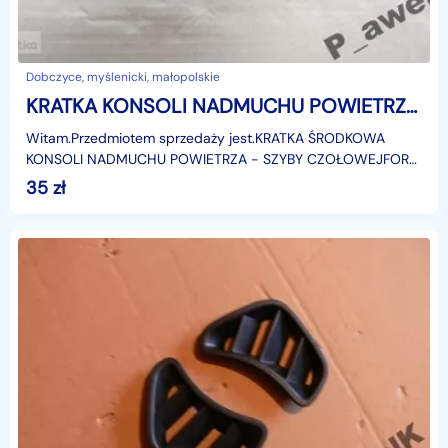
Dobczyce, myślenicki, małopolskie
KRATKA KONSOLI NADMUCHU POWIETRZA FORD S-MAX Ford S-MAX
Witam.Przedmiotem sprzedaży jest.KRATKA ŚRODKOWA
KONSOLI NADMUCHU POWIETRZA - SZYBY CZOŁOWEJFORD
S-MAXModel: 2006-2015r.Zastosowanie:Ford S-max, od:
35
zł
06.03.2006