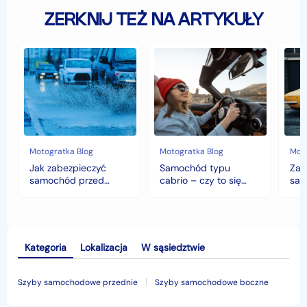
ZERKNIJ TEŻ NA ARTYKUŁY
Jak
Samochód
Zab
zabezpieczyć
typu
sam
samochód
cabrio
czyli
przed
–
hist
jesiennymi
czy
war
chłodami
to
fort
i
się
deszczem?
opłaca
w
Motogratka Blog
Motogratka Blog
Moto
polskim
Jak zabezpieczyć
Samochód typu
Zab
klimacie?
samochód przed
cabrio – czy to się
sam
jesiennymi chłodami i
opłaca w polskim
his
deszczem?
klimacie?
Kategoria
Lokalizacja
W sąsiedztwie
Szyby samochodowe przednie
Szyby samochodowe boczne