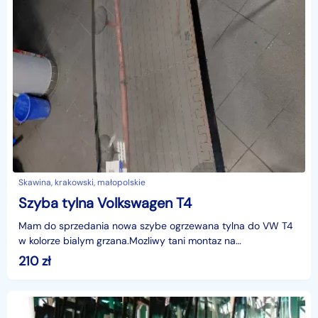
Skawina, krakowski, małopolskie
Szyba tylna Volkswagen T4
Mam do sprzedania nowa szybe ogrzewana tylna do VW T4
w kolorze bialym grzana.Mozliwy tani montaz na
miejscu..Mam wiele innych szyb zadzwon ,zpytaj.Wystawiam
210
zł
F