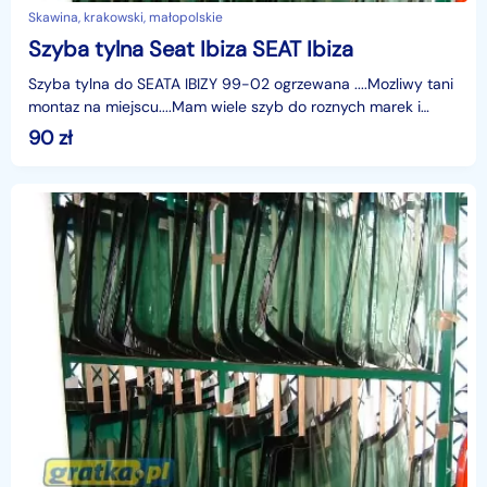
Skawina, krakowski, małopolskie
Szyba tylna Seat Ibiza SEAT Ibiza
Szyba tylna do SEATA IBIZY 99-02 ogrzewana ....Mozliwy tani
montaz na miejscu....Mam wiele szyb do roznych marek i
modeli...tel.12 276 84 60
90
zł