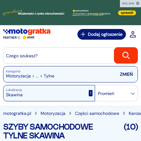
REKLAMA
Dodaj ogłoszenie
PARTNER
Czego szukasz?
Kategoria
Motoryzacja > ... > Tylne
Lokalizacja
1
Promień
motogratka.pl
Motoryzacja
Części samochodowe
Karos
SZYBY SAMOCHODOWE
(10)
TYLNE SKAWINA