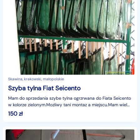
Skawina, krakowski, małopolskie
Szyba tylna Fiat Seicento
Mam do sprzedania szybe tylna ogrzrwana do Fiata Seicento
w kolorze zielonym.Mozliwy tani montaz a miejscu.Mam wiele
innych szyb ,zadzwon ,zapytaj.wystawiam FV.
150
zł