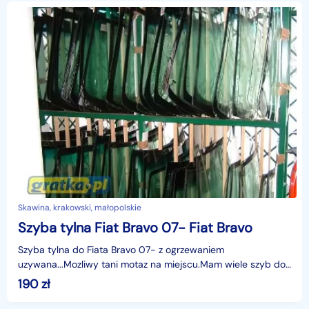
Skawina, krakowski, małopolskie
Szyba tylna Fiat Bravo 07- Fiat Bravo
Szyba tylna do Fiata Bravo 07- z ogrzewaniem
uzywana...Mozliwy tani motaz na miejscu.Mam wiele szyb do
roznych marek i modeli....tel.12 276 84 60
190
zł