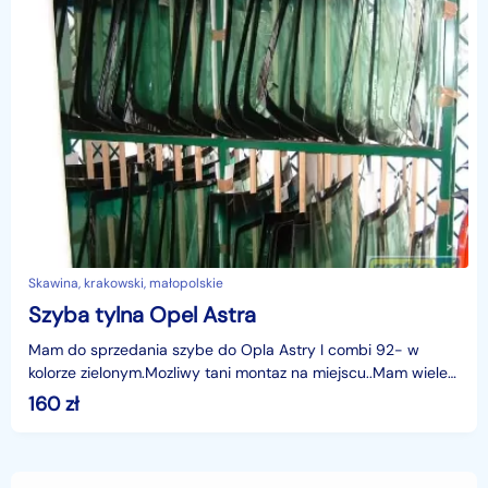
Skawina, krakowski, małopolskie
Szyba tylna Opel Astra
Mam do sprzedania szybe do Opla Astry I combi 92- w
kolorze zielonym.Mozliwy tani montaz na miejscu..Mam wiele
szyb ,zadzwon ,zapytaj.Wystawiam FV.
160
zł