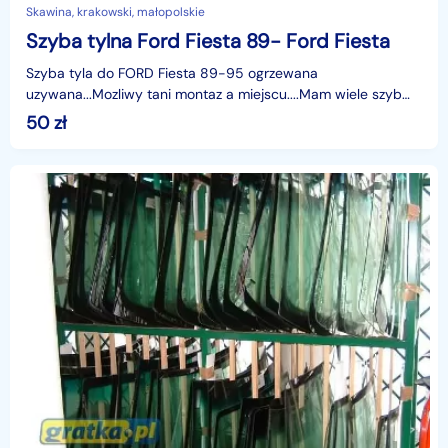
Skawina, krakowski, małopolskie
Szyba tylna Ford Fiesta 89- Ford Fiesta
Szyba tyla do FORD Fiesta 89-95 ogrzewana
uzywana...Mozliwy tani montaz a miejscu....Mam wiele szyb
do roznych marek i modeli. tel.12 276 84 60
50
zł