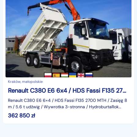
Kraków, małopolskie
Renault C380 E6 6x4 / HDS Fassi F135 2700 MTH / 8 m / 5.6 t_240878
Renault C380 E6 6×4 / HDS Fassi F135 2700 MTH / Zasięg 8
m / 5.6 t udźwig / Wywrotka 3-stronna / HydroburtaRok
2015/2016Przebieg 160 tys. kmDane techniczneDMC 2
362 850
zł