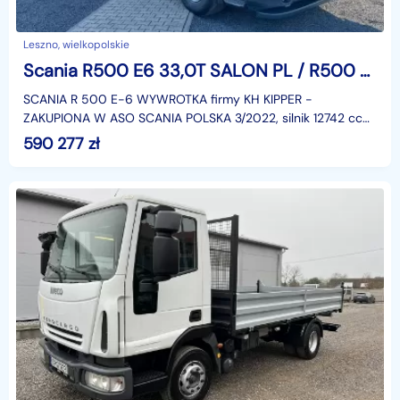
Leszno, wielkopolskie
Scania R500 E6 33,0T SALON PL / R500 RX / WYWROT / OŚ SKRETNA / 8x4 - 4 / poduszki / E6
SCANIA R 500 E-6 WYWROTKA firmy KH KIPPER -
ZAKUPIONA W ASO SCANIA POLSKA 3/2022, silnik 12742 ccm
- 500KM , 8x4 - 4 NB , skrzynia biegów automatyczna , ABS ,
590 277
zł
k