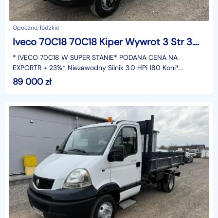
Opoczno, łódzkie
Iveco 70C18 70C18 Kiper Wywrot 3 Str 3.0 HPI 180 PS
* IVECO 70C18 W SUPER STANIE* PODANA CENA NA
EXPORTR + 23%* Niezawodny Silnik 3.0 HPi 180 Koni*
Wywrotka na 3 Strony* DMC 7000 kg* Hak 3500 kg*
89 000
zł
Wymiary skrzyni