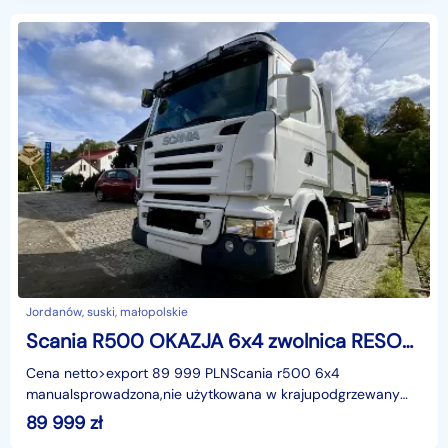
Jordanów, suski, małopolskie
Scania R500 OKAZJA 6x4 zwolnica RESOR/RESOR (man volvo mercedes daf )
Cena netto>export 89 999 PLNScania r500 6x4
manualsprowadzona,nie użytkowana w krajupodgrzewany
kipersystem dociążenia 2 osi GEHABdobry stan techniczny
89 999
zł
opłac