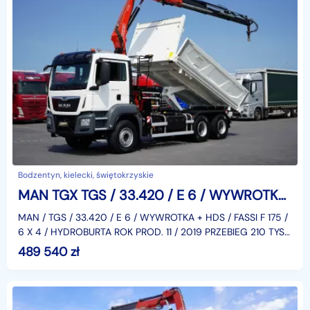
Bodzentyn, kielecki, świętokrzyskie
MAN TGX TGS / 33.420 / E 6 / WYWROTKA + HDS / FASSI F 175 / 6 X 4 / HYDROBURTA
MAN / TGS / 33.420 / E 6 / WYWROTKA + HDS / FASSI F 175 /
6 X 4 / HYDROBURTA ROK PROD. 11 / 2019 PRZEBIEG 210 TYS
KM, NR VIN. WMA30SZZ7KP132406 KLIMA ABS, KAMER
489 540
zł