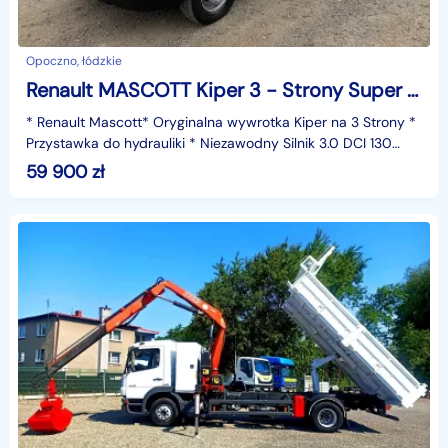
Opoczno, łódzkie
Renault MASCOTT Kiper 3 - Strony Super Stan DMC 6.5t
* Renault Mascott* Oryginalna wywrotka Kiper na 3 Strony *
Przystawka do hydrauliki * Niezawodny Silnik 3.0 DCI 130
Koni* Ładowność 3.300 kg* DMC 6500 kg* Hak
59 900
zł