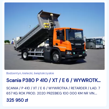
Bodzentyn, kielecki, świętokrzyskie
Scania P380 P 410 / XT / E 6 / WYWROTKA / RETARDER / ŁAD. 7 657 KG
SCANIA / P 410 / XT / E 6 / WYWROTKA / RETARDER / ŁAD. 7
657 KG ROK PROD. 2020 PRZEBIEG 100 000 KM NR VIN.
YS2P4X20005578182 KLIMA, ABS, 2 OSIE, NAPĘD 4 X 2, DM
325 950
zł