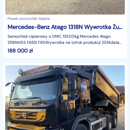
Piasek, pszczyński, śląskie
Mercedes-Benz Atego 1318N Wywrotka Żuraw Dżwig HDS Fassi F95
Samochód ciężarowy o DMC 13500kg.Mercedes Atego
1318NHDS FASSI F95Wywrotka na tyłrok produkcji 2014data 1
rejestracji 12.01.2014pojemność 4249ccmmoc 286KM / 177
188 000
zł