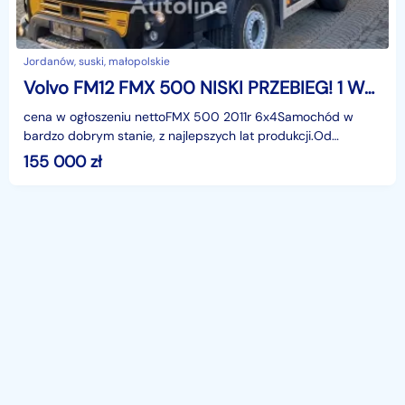
Jordanów, suski, małopolskie
Volvo FM12 FMX 500 NISKI PRZEBIEG! 1 WŁAŚCICIEL RESOR ZWOLNICA I-shift scania
cena w ogłoszeniu nettoFMX 500 2011r 6x4Samochód w
bardzo dobrym stanie, z najlepszych lat produkcji.Od
pierwszego właściciela.-Resor/resor-zwolnice-podgrzewany
155 000
zł