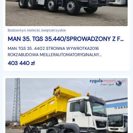
Bodzentyn, kielecki, świętokrzyskie
MAN 35. TGS 35.440/SPROWADZONY Z FR/8x4/EURO6
MAN TGS 35. 4402 STRONNA WYWROTKA2016
ROKZABUDOWA MEILLERAUTOMATORYGINALNY
PRZEBIEGEURO 6KAMERA COFANIABLOKADA MOSTUDMC -
403 440
zł
32 000 KGMASA WŁASNA - 15 160 KGŁADOWN