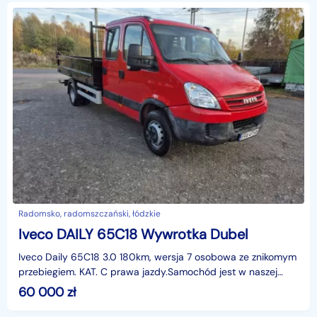
Radomsko, radomszczański, łódzkie
Iveco DAILY 65C18 Wywrotka Dubel
Iveco Daily 65C18 3.0 180km, wersja 7 osobowa ze znikomym
przebiegiem. KAT. C prawa jazdy.Samochód jest w naszej
firmie od 3 lat. Po zakupie rama była wyśrutowa
60 000
zł