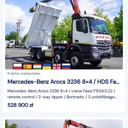
Kraków, małopolskie
Mercedes-Benz Arocs 3236 8×4 / HDS Fassi F155A.0.22/ pilot/ 2-str / 3 szt_255679
Mercedes-Benz Arocs 3236 8×4 / crane Fassi F155A.0.22 /
remote control / 2-way tipper / Bortmatic / 3 unitsMileage
140 thousand kmYear 2019/2020Technical dataGV
528 900
zł