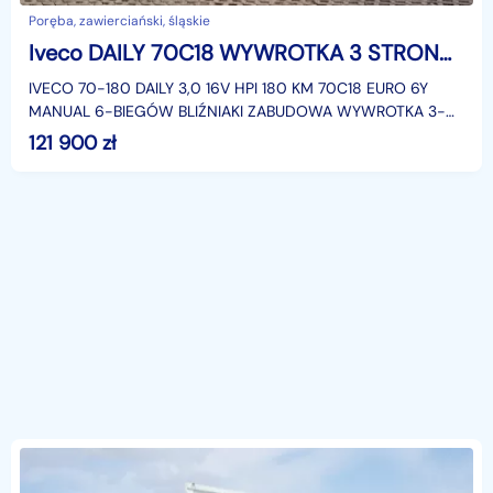
Poręba, zawierciański, śląskie
Iveco DAILY 70C18 WYWROTKA 3 STRONNA KIPER 4,0x2,2 BLIŹNIAKi 7TON KLIMA HAK MANUA
IVECO 70-180 DAILY 3,0 16V HPI 180 KM 70C18 EURO 6Y
MANUAL 6-BIEGÓW BLIŹNIAKI ZABUDOWA WYWROTKA 3-
STRONNA 4,00x2,20 KIPER KLIMATYZACJA HAK-3,5 TONY
121 900
zł
DOPUSZCZALNA