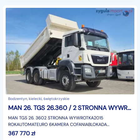
Bodzentyn, kielecki, świętokrzyskie
MAN 26. TGS 26.360 / 2 STRONNA WYWROTKA / EURO 6
MAN TGS 26. 3602 STRONNA WYWROTKA2015
ROKAUTOMATEURO 6KAMERA COFANIABLOKADA
MOSTUDMC - 26 000 KGMASA WŁASNA - 13 887
367 770
zł
KGŁADOWNOŚĆ - 12 113 KGSiedziba firmy: ul.