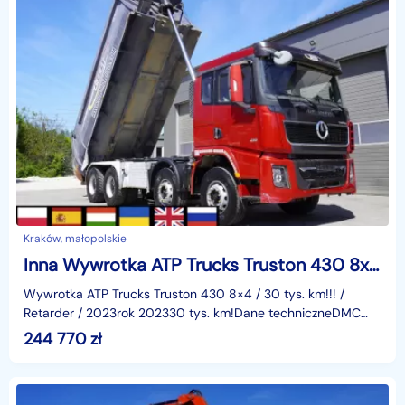
Kraków, małopolskie
Inna Wywrotka ATP Trucks Truston 430 8x4 / 30 tys. km!!! / Retarder / 2023_252672
Wywrotka ATP Trucks Truston 430 8×4 / 30 tys. km!!! /
Retarder / 2023rok 202330 tys. km!Dane techniczneDMC
42900 kgEuro 6AdblueRetarderMoc 430 KMZawieszenie
244 770
zł
mec