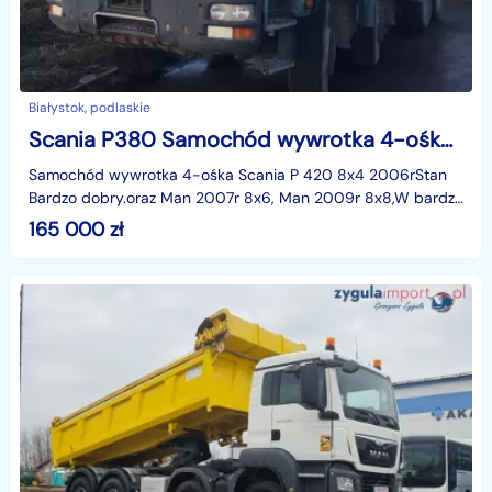
Białystok, podlaskie
Scania P380 Samochód wywrotka 4-ośka Scania P 420 8x4 2006r
Samochód wywrotka 4-ośka Scania P 420 8x4 2006rStan
Bardzo dobry.oraz Man 2007r 8x6, Man 2009r 8x8,W bardzo
dobrym stanieCena: 165 000, 00złZapraszam do kontakt
165 000
zł