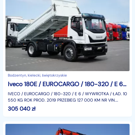
Bodzentyn, kielecki, świętokrzyskie
Iveco 180E / EUROCARGO / 180-320 / E 6 / WYWROTKA / ŁAD. 10 550 KG
IVECO / EUROCARGO / 180-320 / E 6 / WYWROTKA / ŁAD. 10
550 KG ROK PROD. 2019 PRZEBIEG 127 000 KM NR VIN.
ZCFA71TN402686618 KLIMA ABS, 2 OSIE, NAPĘD 4 X 2 DMC
305 040
zł
18