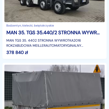
Bodzentyn, kielecki, świętokrzyskie
MAN 35. TGS 35.440/2 STRONNA WYWROTKA/SPROWADZONY Z FR
MAN TGS 35. 4402 STRONNA WYWROTKA2016
ROKZABUDOWA MEILLERAUTOMATORYGINALNY
PRZEBIEGEURO 6KAMERA COFANIABLOKADA MOSTUDMC -
378 840
zł
32 000 KGMASA WŁASNA - 15 160 KGŁADOWN