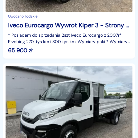
Opoczno, łódzkie
Iveco Eurocargo Wywrot Kiper 3 - Strony Super Stan DMC 12t
* Posiadam do sprzedania 2szt Iveco Eurocargo z 2007r*
Przebieg 270. tys km i 300 tys km. Wymiary paki * Wymiary
Paki dł 450 cm / szr 240 cm / wys 50cm* DMC 12.
65 900
zł