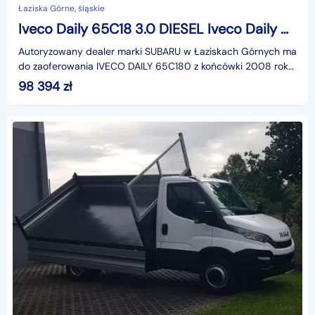
Łaziska Górne, śląskie
Iveco Daily 65C18 3.0 DIESEL Iveco Daily 65 C 18 / WYWROTKA / HDS FASSI F28A 1T
Autoryzowany dealer marki SUBARU w Łaziskach Górnych ma
do zaoferowania IVECO DAILY 65C180 z końcówki 2008 roku
z fabryczną zabudową wywrotki (tylko na tył) i H
98 394
zł