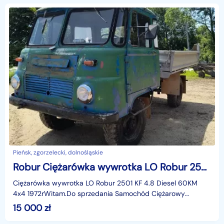
Pieńsk, zgorzelecki, dolnośląskie
Robur Ciężarówka wywrotka LO Robur 2501 KF 4.8 Diesel 60KM 4x4 1972r
Ciężarówka wywrotka LO Robur 2501 KF 4.8 Diesel 60KM
4x4 1972rWitam.Do sprzedania Samochód Ciężarowy
wywrotka 4x4 Marki LO Robur.Model LO 2501 KF Diesel.Ro
15 000
zł