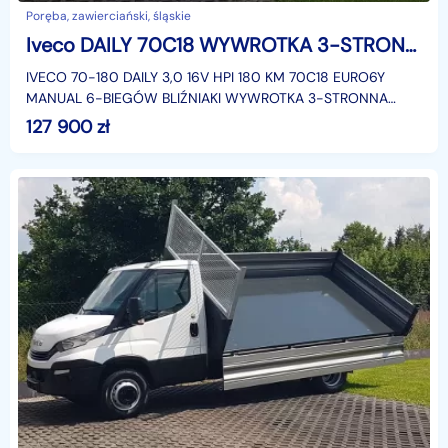
Poręba, zawierciański, śląskie
Iveco DAILY 70C18 WYWROTKA 3-STRONNA KIPER 3,60x2,20 BLIŹNIAKI 7TON KLIMA HAK
IVECO 70-180 DAILY 3,0 16V HPI 180 KM 70C18 EURO6Y
MANUAL 6-BIEGÓW BLIŹNIAKI WYWROTKA 3-STRONNA
KIPER 3,60x2,20 KLIMATYZACJA DOPUSZCZALNA MASA
127 900
zł
CAŁKOWITA DMC: 70