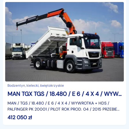
Bodzentyn, kielecki, świętokrzyskie
MAN TGX TGS / 18.480 / E 6 / 4 X 4 / WYWROTKA + HDS / PALFINGER PK 20001 / PILOT
MAN / TGS / 18.480 / E 6 / 4 X 4 / WYWROTKA + HDS /
PALFINGER PK 20001 / PILOT ROK PROD. 04 / 2015 PRZEBIEG
370 TYS KM, NR VIN. WMA22SZZ1FM663808 WEBASTO,
412 050
zł
KLIMA