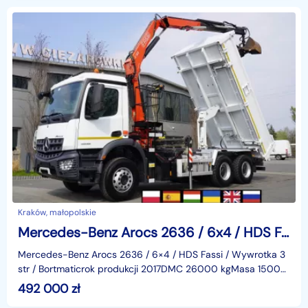
Kraków, małopolskie
Mercedes-Benz Arocs 2636 / 6x4 / HDS Fassi / Wywrotka 3 str / Bortmatic_236398
Mercedes-Benz Arocs 2636 / 6×4 / HDS Fassi / Wywrotka 3
str / Bortmaticrok produkcji 2017DMC 26000 kgMasa 15000
kgŁadowność 11000 kgprzebieg 167 tys.kmnapęd 6×4
492 000
zł