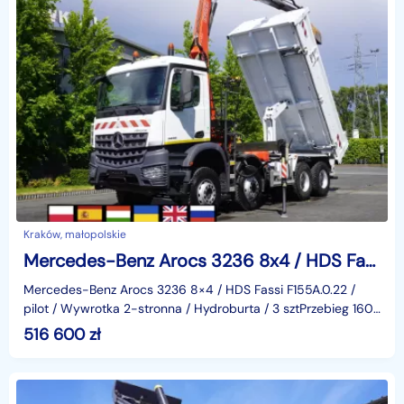
Kraków, małopolskie
Mercedes-Benz Arocs 3236 8x4 / HDS Fassi F155A.0.22 / pilot / 3 szt_253412
Mercedes-Benz Arocs 3236 8×4 / HDS Fassi F155A.0.22 /
pilot / Wywrotka 2-stronna / Hydroburta / 3 sztPrzebieg 160
tys. kmRok 2019/2020Dane techniczneDMC 32000 k
516 600
zł