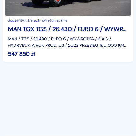
Bodzentyn, kielecki, świętokrzyskie
MAN TGX TGS / 26.430 / EURO 6 / WYWROTKA / 6 X 6 / HYDROBURTA
MAN / TGS / 26.430 / EURO 6 / WYWROTKA / 6 X 6 /
HYDROBURTA ROK PROD. 03 / 2022 PRZEBIEG 160 000 KM
NR VIN. WMA70EZZ2NM902228 WEBASTO, KLIMA, ABS, LEDY
547 350
zł
- PRZÓD