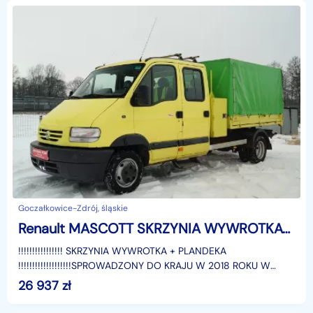
Goczałkowice-Zdrój, śląskie
Renault MASCOTT SKRZYNIA WYWROTKA+ PLANDEKA HAK 7 MIO OSOB. 3,0 110 KM VAT 23
!!!!!!!!!!!!!!!! SKRZYNIA WYWROTKA + PLANDEKA
!!!!!!!!!!!!!!!!!!!SPROWADZONY DO KRAJU W 2018 ROKU W
POLSCE TYLKO JEDEN WŁAŚCICIEL !!!!!!!!! OD 8 MIU LAT !!
26 937
zł