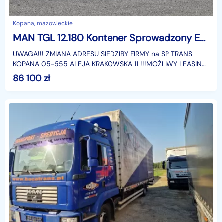
Kopana, mazowieckie
MAN TGL 12.180 Kontener Sprowadzony Euro 6 Przebieg Udokumentowany , ESP , ASR , Poduszki, Winda, Sprowadzony
UWAGA!!! ZMIANA ADRESU SIEDZIBY FIRMY na SP TRANS
KOPANA 05-555 ALEJA KRAKOWSKA 11 !!!MOŻLIWY LEASING
- SZACUNKOWA OFERTA NA OKRES 5 LAT- OPŁATA
86 100
zł
WSTĘPNA: 7000 P