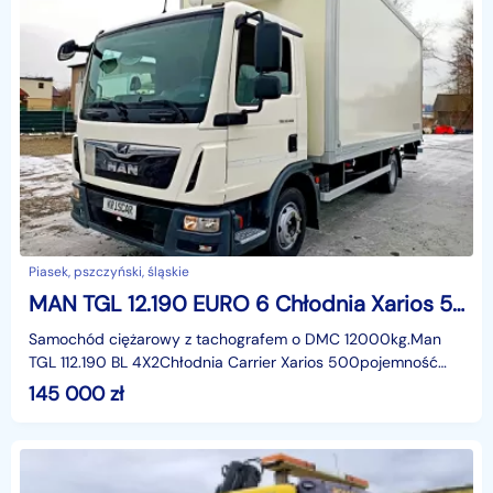
Piasek, pszczyński, śląskie
MAN TGL 12.190 EURO 6 Chłodnia Xarios 500 Winda 1500kg
Samochód ciężarowy z tachografem o DMC 12000kg.Man
TGL 112.190 BL 4X2Chłodnia Carrier Xarios 500pojemność
4580ccmmoc 190KM / 140kWrok produkcji 2020data 1 rejes
145 000
zł