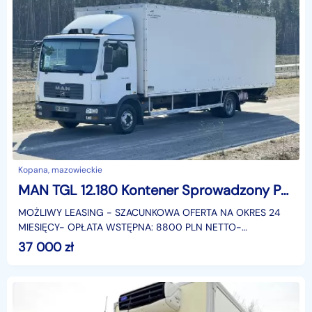
Kopana, mazowieckie
MAN TGL 12.180 Kontener Sprowadzony Poduszki Przebieg Udokumentowany, 18 Euro Palet, Winda, DMC 11990 KG, Sprowad
MOŻLIWY LEASING - SZACUNKOWA OFERTA NA OKRES 24
MIESIĘCY- OPŁATA WSTĘPNA: 8800 PLN NETTO-
MIESIĘCZNA RATA: 1345 PLN NETTO- LICZBA RAT: 24-
37 000
zł
WARTOŚC WYKUPU: 8800