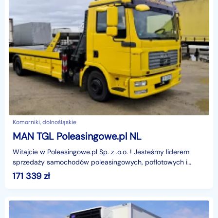
Komorniki, dolnośląskie
MAN TGL Poleasingowe.pl NL
Witajcie w Poleasingowe.pl Sp. z .o.o. ! Jesteśmy liderem
sprzedaży samochodów poleasingowych, poflotowych i
powindykacyjnych.Mamy dla was świetną okazję! Zobac
171 339
zł