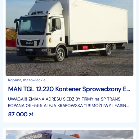
Kopana, mazowieckie
MAN TGL 12.220 Kontener Sprowadzony Euro 6 Przebieg Udokumentowany, Winda, Kontener, Blokada Mostu, GWARANCJA
UWAGA!!! ZMIANA ADRESU SIEDZIBY FIRMY na SP TRANS
KOPANA 05-555 ALEJA KRAKOWSKA 11 !!!MOŻLIWY LEASING
- SZACUNKOWA OFERTA NA OKRES 5 LAT- OPŁATA
87 000
zł
WSTĘPNA: 8700 P