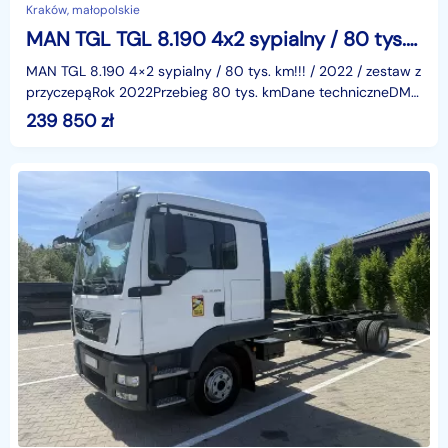
Kraków, małopolskie
MAN TGL TGL 8.190 4x2 sypialny / 80 tys.km!!! / 2022 / zestaw z przyczepą_249764
MAN TGL 8.190 4×2 sypialny / 80 tys. km!!! / 2022 / zestaw z
przyczepąRok 2022Przebieg 80 tys. kmDane techniczneDMC
7490 kgDMC zestawu 17976 kgEuro 6Moc 190 KM4
239 850
zł