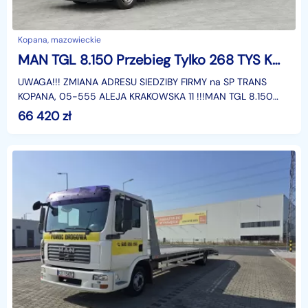
Kopana, mazowieckie
MAN TGL 8.150 Przebieg Tylko 268 TYS KM!!! Euro 5 Sprowadzony Przebieg Udokumentowany , Winda DHOLLANDIA , Kontener , 16 Euro Pal
UWAGA!!! ZMIANA ADRESU SIEDZIBY FIRMY na SP TRANS
KOPANA, 05-555 ALEJA KRAKOWSKA 11 !!!MAN TGL 8.150
Rok produkcji 08.2012r. EURO 5, SPROWADZONYPrzebieg
66 420
zł
UDOKUME