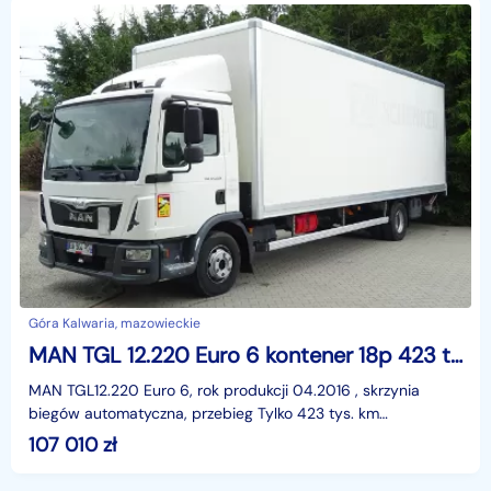
Góra Kalwaria, mazowieckie
MAN TGL 12.220 Euro 6 kontener 18p 423 tys.km Sprowadzony MAN TGL 12.220 Euro 6 kontener z windą ładowność 5200kg Sprowadzony
MAN TGL12.220 Euro 6, rok produkcji 04.2016 , skrzynia
biegów automatyczna, przebieg Tylko 423 tys. km
udokumentowane pełną książką serwisową! DMC 11990 kg ,
107 010
zł
ła