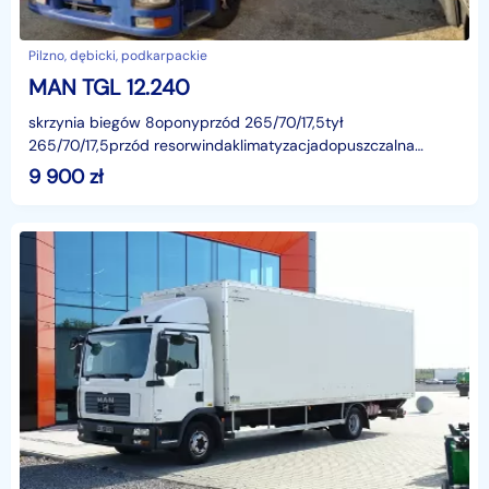
Pilzno, dębicki, podkarpackie
MAN TGL 12.240
skrzynia biegów 8oponyprzód 265/70/17,5tył
265/70/17,5przód resorwindaklimatyzacjadopuszczalna
ładowność 5900
9 900
zł