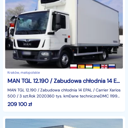
Kraków, małopolskie
MAN TGL 12.190 / Zabudowa chłodnia 14 EPAL / Carrier Xarios 500 / 3 szt._241911
MAN TGL 12.190 / Zabudowa chłodnia 14 EPAL / Carrier Xarios
500 / 3 szt.Rok 2020360 tys. kmDane techniczneDMC 11990
kgWaga 6835 kgŁadowność 5155 kg190 KMPojemno
209 100
zł