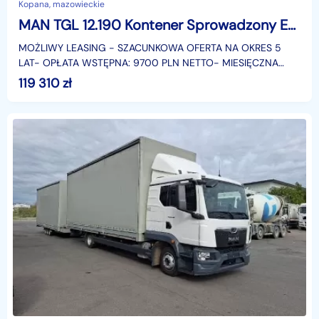
Kopana, mazowieckie
MAN TGL 12.190 Kontener Sprowadzony Euro 6 Przebieg Udokumentowany, Winda, Kontener, Blokada Mostu, GWARANCJA
MOŻLIWY LEASING - SZACUNKOWA OFERTA NA OKRES 5
LAT- OPŁATA WSTĘPNA: 9700 PLN NETTO- MIESIĘCZNA
RATA: 1809 PLN NETTO- LICZBA RAT: 60- WARTOŚC
119 310
zł
WYKUPU: 970 PLN NET