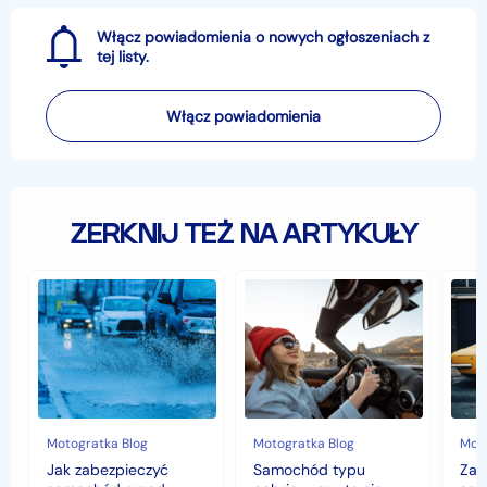
Włącz powiadomienia o nowych ogłoszeniach z
tej listy.
Włącz powiadomienia
ZERKNIJ TEŻ NA ARTYKUŁY
Jak
Samochód
Zab
zabezpieczyć
typu
sam
samochód
cabrio
czyli
przed
–
hist
jesiennymi
czy
war
chłodami
to
fort
i
się
deszczem?
opłaca
w
Motogratka Blog
Motogratka Blog
Moto
polskim
Jak zabezpieczyć
Samochód typu
Zab
klimacie?