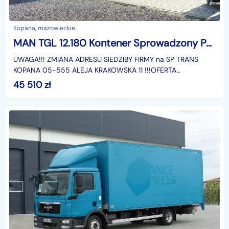
Kopana, mazowieckie
MAN TGL 12.180 Kontener Sprowadzony Poduszki Przebieg Udokumentowany, 18 Euro Palet, Winda, DMC 11990 KG, Automat
UWAGA!!! ZMIANA ADRESU SIEDZIBY FIRMY na SP TRANS
KOPANA 05-555 ALEJA KRAKOWSKA 11 !!!OFERTA
LEASINGOWA NA OKRES 24 MIESIĘCY - OPŁATA WSTĘPNA:
45 510
zł
8800 PLN NETTO- M