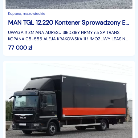
Kopana, mazowieckie
MAN TGL 12.220 Kontener Sprowadzony Euro 6 Przebieg Udokumentowany, Winda, Kontener, Blokada Mostu, DMC 11990
UWAGA!!! ZMIANA ADRESU SIEDZIBY FIRMY na SP TRANS
KOPANA 05-555 ALEJA KRAKOWSKA 11 !!!MOŻLIWY LEASING
- SZACUNKOWA OFERTA NA OKRES 5 LAT- OPŁATA
77 000
zł
WSTĘPNA: 7700 P