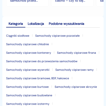
samochód przed
cabrio – czy to się
sam
jesiennymi chłodami i
opłaca w polskim
his
deszczem?
klimacie?
Kategoria
Lokalizacja
Podobne wyszukiwania
Ciągniki siodłowe
Samochody ciężarowe pozostałe
Samochody ciężarowe chłodnie
Samochody ciężarowe kontenery
Samochody ciężarowe firana
Samochody ciężarowe do przewożenia samochodów
Samochody ciężarowe wywrotki
Samochody ciężarowe ramy
Samochody ciężarowe bramowe, BDF, hakowce
Samochody ciężarowe burtowe
Samochody ciężarowe skrzynie
Samochody ciężarowe budowlane
Samochody ciężarowe izotermy