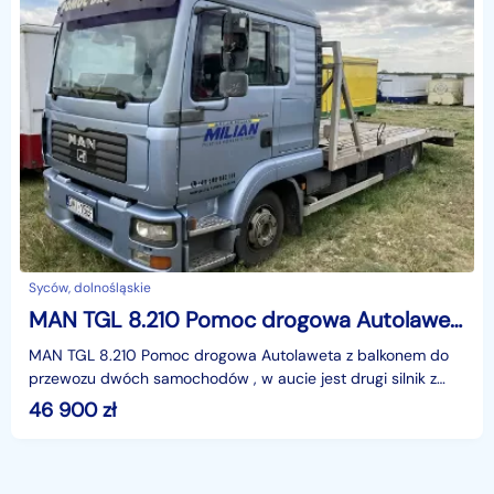
Syców, dolnośląskie
MAN TGL 8.210 Pomoc drogowa Autolaweta x 2 MAN TGL 8.210 Pomoc drogowa Autolaweta na 2 Auta 2005
MAN TGL 8.210 Pomoc drogowa Autolaweta z balkonem do
przewozu dwóch samochodów , w aucie jest drugi silnik z
przebiegiem 450000km, Stan Dobry, W ofercie inne po
46 900
zł