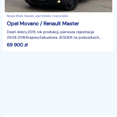
Nowa Wieś, iławski, warmińsko-mazurskie
Opel Movano / Renault Master
Dzień dobry,2015 rok produkcji, pierwsza rejestracja
29.08.2016.KrajowyZabudowa JEGGER na poduszkach
pneumatycznychKabina sypialniana SPOJKAR z
69 900
zł
WebastoWyciągark