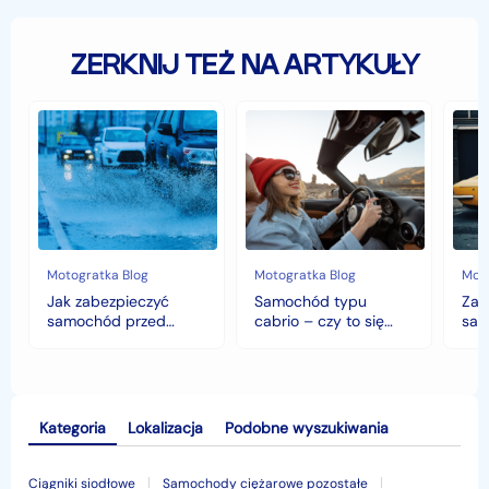
ZERKNIJ TEŻ NA ARTYKUŁY
Jak
Samochód
Zab
zabezpieczyć
typu
sam
samochód
cabrio
czyli
przed
–
hist
jesiennymi
czy
war
chłodami
to
fort
i
się
deszczem?
opłaca
w
Motogratka Blog
Motogratka Blog
Moto
polskim
Jak zabezpieczyć
Samochód typu
Zab
klimacie?
samochód przed
cabrio – czy to się
sam
jesiennymi chłodami i
opłaca w polskim
his
deszczem?
klimacie?
Kategoria
Lokalizacja
Podobne wyszukiwania
Ciągniki siodłowe
Samochody ciężarowe pozostałe