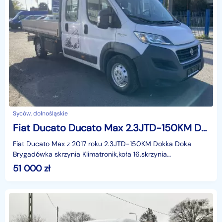
Syców, dolnośląskie
Fiat Ducato Ducato Max 2.3JTD-150KM Dokka Doka Brygadówka skrzynia Klima 2017
Fiat Ducato Max z 2017 roku 2.3JTD-150KM Dokka Doka
Brygadówka skrzynia Klimatronik,koła 16,skrzynia
aluminiowa,schowki na narzędzia,Cena N + 23% ,długość
51 000
zł
3,35m