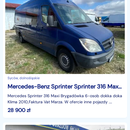
Syców, dolnośląskie
Mercedes-Benz Sprinter Sprinter 316 Maxi Brygadówka 7-osob dokka doka Klima 2010
Mercedes Sprinter 316 Maxi Brygadówka 6-osob dokka doka
Klima 2010,Faktura Vat Marza. W ofercie inne pojazdy .
Automilian.plidentyfikator: AKL3KFGANiniejsze o
28 900
zł