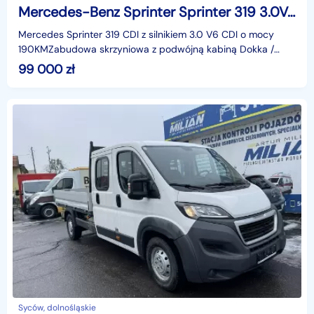
Mercedes-Benz Sprinter Sprinter 319 3.0V6 190KM Brygadówka Dokka Skrzynia Klima Navi Maxi 2
Mercedes Sprinter 319 CDI z silnikiem 3.0 V6 CDI o mocy
190KMZabudowa skrzyniowa z podwójną kabiną Dokka /
BrygadówkaWymiary skrzyni ładunkowej: 3,40m x 2,10m.H
99 000
zł
Syców, dolnośląskie