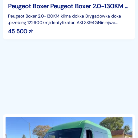
Peugeot Boxer Peugeot Boxer 2.0-130KM klima dokka Brygadówka doka 122tkm 2018
Peugeot Boxer 2.0-130KM klima dokka Brygadówka doka
,przebieg 122600km,identyfikator: AKL3K94GNiniejsze
ogłoszenie jest wyłącznie informacją handlową i nie stan
45 500
zł