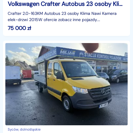
Volkswagen Crafter Autobus 23 osoby Klima Nawi Kamera 2015 Crafter 2.0-163KM Autobus 23 osoby Klima Nawi Kamera elek-drzwi 2015
Crafter 2.0-163KM Autobus 23 osoby Klima Nawi Kamera
elek-drzwi 2015W ofercie zobacz inne pojazdy.
Automilian.plCena N + 23 %identyfikator: AKL5A7YNiniejsze
75 000
zł
og
Syców, dolnośląskie