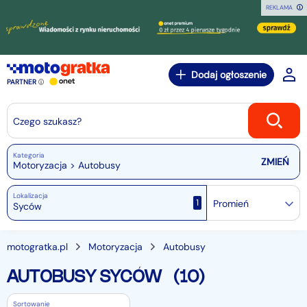
REKLAMA
Dodaj ogłoszenie
PARTNER
Czego szukasz?
Kategoria
Motoryzacja > Autobusy
Lokalizacja
1
Promień
motogratka.pl
Motoryzacja
Autobusy
AUTOBUSY SYCÓW
(10)
Sortowanie