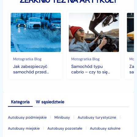
ZERKNIJ TEŻ NA ARTYKUŁY
Jak
Samochód
Zab
zabezpieczyć
typu
sam
samochód
cabrio
czyli
przed
–
hist
jesiennymi
czy
war
chłodami
to
fort
i
się
deszczem?
opłaca
w
Motogratka Blog
Motogratka Blog
Moto
polskim
Jak zabezpieczyć
Samochód typu
Zab
klimacie?
samochód przed
cabrio – czy to się
sam
jesiennymi chłodami i
opłaca w polskim
his
deszczem?
klimacie?
Kategoria
W sąsiedztwie
Autobusy podmiejskie
Minibusy
Autobusy turystyczne
Autobusy miejskie
Autobusy pozostałe
Autobusy szkolne