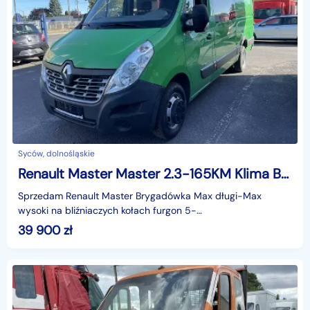
Syców, dolnośląskie
Renault Master Master 2.3-165KM Klima Brygadówka dokka doka bliżniacze koła DMC3500
Sprzedam Renault Master Brygadówka Max długi-Max
wysoki na bliźniaczych kołach furgon 5-
osobowy,Klimatyzacja,model 2016 roku silnikiem 2,3- 165
39 900
zł
KM,Ładowność 110