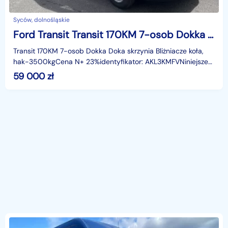
Syców, dolnośląskie
Ford Transit Transit 170KM 7-osob Dokka Doka skrzynia Bliżniak 99tkm hak-3500kg20
Transit 170KM 7-osob Dokka Doka skrzynia Bliżniacze koła,
hak-3500kgCena N+ 23%identyfikator: AKL3KMFVNiniejsze
ogłoszenie jest wyłącznie informacją handlową i
59 000
zł