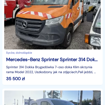
Syców, dolnośląskie
Mercedes-Benz Sprinter Sprinter 314 Dokka Brygadówka 7-oso doka Klim skrzynia rama Model 20
Sprinter 314 Dokka Brygadówka 7-oso doka Klim skrzynia
rama Model 2022, Uszkodzony jak na zdjęciach,Pali jeździ, W
ofercie zobacz inne pojazdy, Cena N+ 23 %iden
35 500
zł