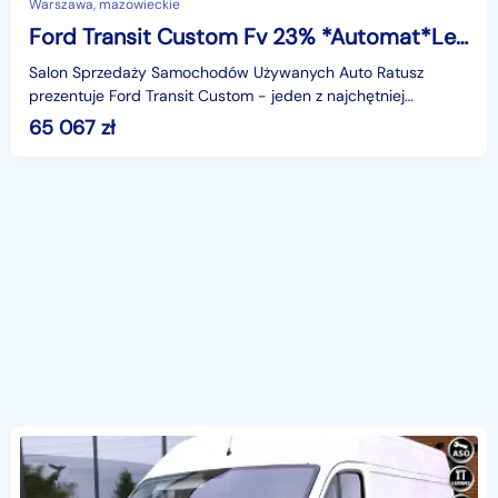
Warszawa, mazowieckie
Ford Transit Custom Fv 23% *Automat*Led*2.0 D 130KM*Serwisowany*Przedłużony
Salon Sprzedaży Samochodów Używanych Auto Ratusz
prezentuje Ford Transit Custom - jeden z najchętniej
wybieranych samochodów dostawczych na rynku. Zyskał
65 067
zł
uznani