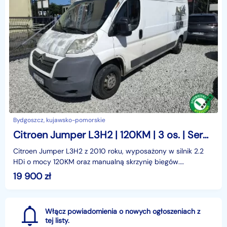
Bydgoszcz, kujawsko-pomorskie
Citroen Jumper L3H2 | 120KM | 3 os. | Serwisowany | pierwszy właściciel
Citroen Jumper L3H2 z 2010 roku, wyposażony w silnik 2.2
HDi o mocy 120KM oraz manualną skrzynię biegów.
Samochód ma przebieg 300tys km i od 2017 roku pozostaje
19 900
zł
Włącz powiadomienia o nowych ogłoszeniach z
tej listy.