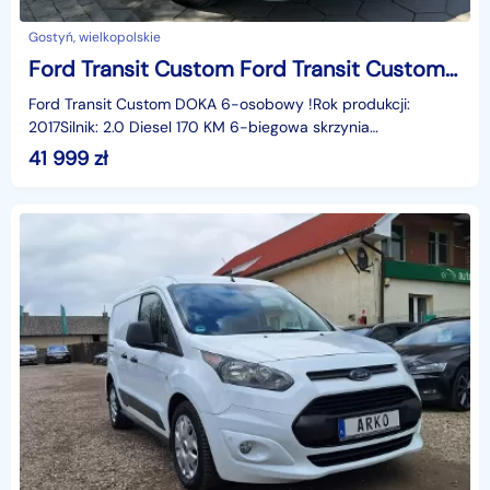
Gostyń, wielkopolskie
Ford Transit Custom Ford Transit Custom Doka 2.0 TDCI 170KM 6-osobowy
Ford Transit Custom DOKA 6-osobowy !Rok produkcji:
2017Silnik: 2.0 Diesel 170 KM 6-biegowa skrzynia
biegówPrzebieg: 242 000 kmAuto sprowadzone z Niemiec,
41 999
zł
komple