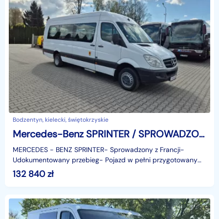
Bodzentyn, kielecki, świętokrzyskie
Mercedes-Benz SPRINTER / SPROWADZONY / MANUAL / EURO 5
MERCEDES - BENZ SPRINTER- Sprowadzony z Francji-
Udokumentowany przebieg- Pojazd w pełni przygotowany
do rejestracji- Euro 5- 23 miejsca siedzące- Możliwość rej
132 840
zł