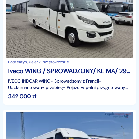
Bodzentyn, kielecki, świętokrzyskie
Iveco WING / SPROWADZONY/ KLIMA/ 29 MIEJSC
IVECO INDCAR WING- Sprowadzony z Francji-
Udokumentowany przebieg- Pojazd w pełni przygotowany
do rejestracji- Alkomat- Tempomat- Euro 6- Webasto-
342 000
zł
Klimatyzacja-