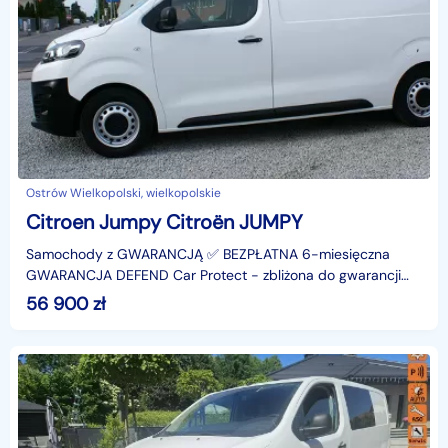
Ostrów Wielkopolski, wielkopolskie
Citroen Jumpy Citroën JUMPY
Samochody z GWARANCJĄ ✅ BEZPŁATNA 6-miesięczna
GWARANCJA DEFEND Car Protect − zbliżona do gwarancji
producentaCITROEN JUMPY− 1.5 BlueHDi, moc 102 KM,
56 900
zł
manualna