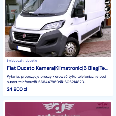
Świebodzin, lubuskie
Fiat Ducato Kamera|Klimatronic|6 Bieg|Tempomat|Bluetooth| Serwis|Zarej.|GWARANCJ
Pytania, propozycje proszę kierować tylko telefonicznie pod
numer telefonu:☎ 668447850☎ 606214820
───────────────────────────────────────────
24 900
zł
odb