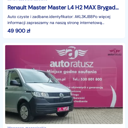
Renault Master Master L4 H2 MAX Brygadówka 7miejsc, bliżniak, sprowadzony. 3.5T HAK
Auto czyste i zadbane.identyfikator: AKL3KJB8Po więcej
informacji zapraszamy na naszą stronę internetową
eurocarjanowlubelski.pl
49 900
zł