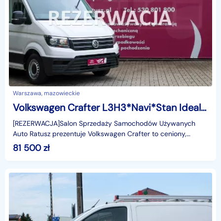
Warszawa, mazowieckie
Volkswagen Crafter L3H3*Navi*Stan Idealny*Zabudowa*Serwisowany
[REZERWACJA]Salon Sprzedaży Samochodów Używanych
Auto Ratusz prezentuje Volkswagen Crafter to ceniony,
solidny i niezwykle pojemny samochód dostawczy.
81 500
zł
Prezentow