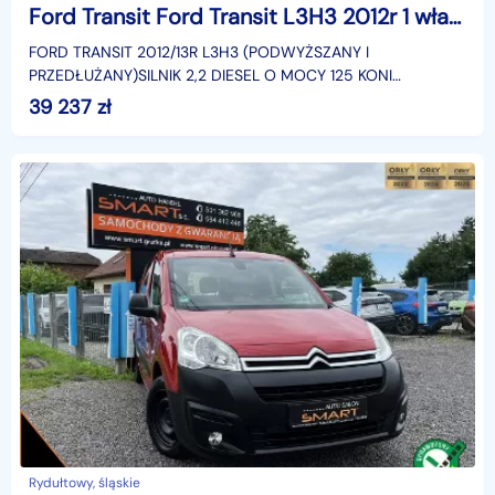
Ford Transit Ford Transit L3H3 2012r 1 właściciel jak NOWY klima tylko 109 tys.km
FORD TRANSIT 2012/13R L3H3 (PODWYŻSZANY I
PRZEDŁUŻANY)SILNIK 2,2 DIESEL O MOCY 125 KONI
SAMOCHÓD W STANIE BARDZO DOBRYM, BEZ OZNAK
39 237
zł
KOROZJIUŻYTKOWANY OD NOWOŚCI
Rydułtowy, śląskie