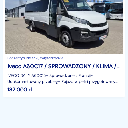
Bodzentyn, kielecki, świętokrzyskie
Iveco A60C17 / SPROWADZONY / KLIMA / EURO 6
IVECO DAILY A60C15- Sprowadzone z Francji-
Udokumentowany przebieg- Pojazd w pełni przygotowany
do rejestracji- Alkomat- Klimatyzacja- Webasto- Elektryczne
182 000
zł
drzw