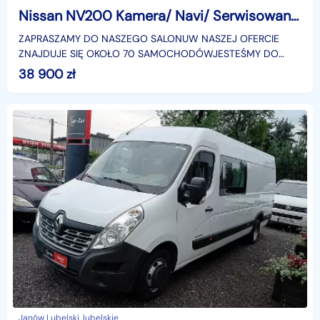
Nissan NV200 Kamera/ Navi/ Serwisowany / Bezwypadkowy / ZABUDOWA SORTIMO
ZAPRASZAMY DO NASZEGO SALONUW NASZEJ OFERCIE
ZNAJDUJE SIĘ OKOŁO 70 SAMOCHODÓWJESTEŚMY DO
WASZEJ DYZPOZYCJI POD NR. TEL +48 501 362 968 ŁUKASZ
38 900
zł
+48 604 614 909 Sł
Janów Lubelski, lubelskie