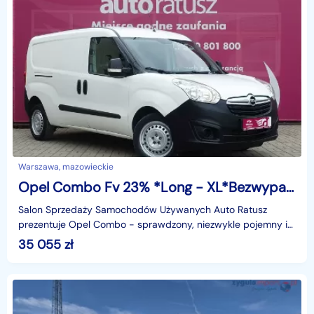
Warszawa, mazowieckie
Opel Combo Fv 23% *Long - XL*Bezwypadkowy Org. Lakier*Pełny Serwis* 28 500 nett
Salon Sprzedaży Samochodów Używanych Auto Ratusz
prezentuje Opel Combo - sprawdzony, niezwykle pojemny i
oszczędny samochód dostawczy, który świetnie sprawdzi s
35 055
zł