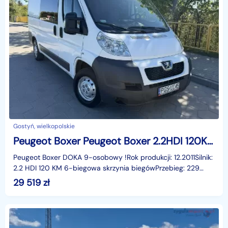
Gostyń, wielkopolskie
Peugeot Boxer Peugeot Boxer 2.2HDI 120KM 9-osobowy DOKA
Peugeot Boxer DOKA 9-osobowy !Rok produkcji: 12.2011Silnik:
2.2 HDI 120 KM 6-biegowa skrzynia biegówPrzebieg: 229
000 kmAuto zarejestrowane oraz ubezpieczone w
29 519
zł