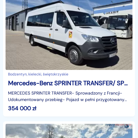
Bodzentyn, kielecki, świętokrzyskie
Mercedes-Benz SPRINTER TRANSFER/ SPROWADZONY/ 69 000 KM
MERCEDES SPRINTER TRANSFER- Sprowadzony z Francji-
Udokumentowany przebieg- Pojazd w pełni przygotowany
do rejestracji- Euro 6- 23 miejsca siedzące- Możliwość r
354 000
zł