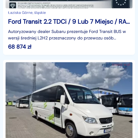
Łaziska Górne, śląskie
Ford Transit 2.2 TDCi / 9 Lub 7 Miejsc / RAMPA / Inwalidzi
Autoryzowany dealer Subaru prezentuje Ford Transit BUS w
wersji średniej L2H2 przeznaczony do przewozu osób
niepełnosprawnych czy dzieci .Świetny także jako baz
68 874
zł