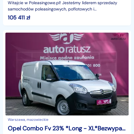
Witajcie w Poleasingowe.pl! Jesteśmy liderem sprzedaży
samochodów poleasingowych, poflotowych i
powindykacyjnych.Mamy dla was świetną okazję! Zobaczcie
105 411
zł
RENAULT
Warszawa, mazowieckie
Opel Combo Fv 23% *Long - XL*Bezwypadkowy Org. Lakier*Pełny Serwis