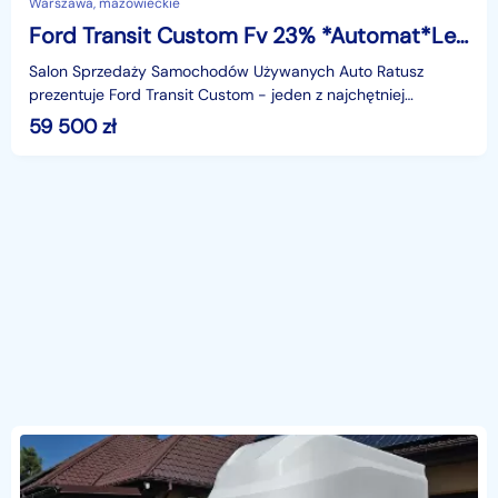
Warszawa, mazowieckie
Ford Transit Custom Fv 23% *Automat*Led*2.0 D 130KM*Serwisowany
Salon Sprzedaży Samochodów Używanych Auto Ratusz
prezentuje Ford Transit Custom - jeden z najchętniej
wybieranych samochodów dostawczych na rynku. Zyskał
59 500
zł
uznani