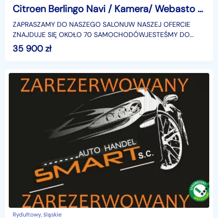
Citroen Berlingo Navi / Kamera/ Webasto /Serwis / Bezwypadek ZABUDOWA SORTIMO
ZAPRASZAMY DO NASZEGO SALONUW NASZEJ OFERCIE
ZNAJDUJE SIĘ OKOŁO 70 SAMOCHODÓWJESTEŚMY DO
WASZEJ DYZPOZYCJI POD NR. TEL +48 501 362 968 ŁUKASZ
35 900
zł
+48 604 614 909 Sł
Rydułtowy, śląskie