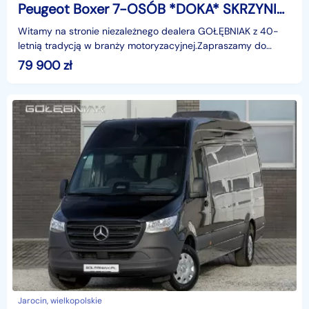
Peugeot Boxer 7-OSÓB *DOKA* SKRZYNIA 165KM NISKI PRZEBIEG | webasto tempomat ekran
Witamy na stronie niezależnego dealera GOŁĘBNIAK z 40-
letnią tradycją w branży motoryzacyjnej.Zapraszamy do
odwiedzenia salonu :poniedziałek - piątek 08:00 - 16
79 900
zł
Jarocin, wielkopolskie