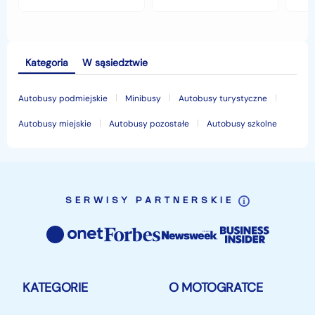
jesiennymi chłodami i
opłaca w polskim
his
deszczem?
klimacie?
Kategoria
W sąsiedztwie
Autobusy podmiejskie
Minibusy
Autobusy turystyczne
Autobusy miejskie
Autobusy pozostałe
Autobusy szkolne
SERWISY PARTNERSKIE
KATEGORIE
O MOTOGRATCE