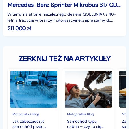
Mercedes-Benz Sprinter Mikrobus 317 CDI Automat TOURER 9-osób | dachowa klimatyzacja
Witamy na stronie niezależnego dealera GOŁĘBNIAK z 40-
letnią tradycją w branży motoryzacyjnej.Zapraszamy do
odwiedzenia salonu :poniedziałek - piątek 08:00 - 16
211 000
zł
ZERKNIJ TEŻ NA ARTYKUŁY
Jak
Samochód
Zab
zabezpieczyć
typu
sam
samochód
cabrio
czyli
przed
–
hist
jesiennymi
czy
war
chłodami
to
fort
i
się
deszczem?
opłaca
w
Motogratka Blog
Motogratka Blog
Moto
polskim
Jak zabezpieczyć
Samochód typu
Zab
klimacie?
samochód przed
cabrio – czy to się
sam