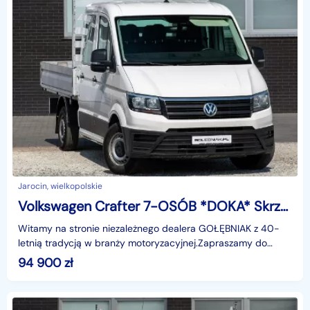
Jarocin, wielkopolskie
Volkswagen Crafter 7-OSÓB *DOKA* Skrzynia SALON POLSKA | po przeglądzie technicznym |
Witamy na stronie niezależnego dealera GOŁĘBNIAK z 40-
letnią tradycją w branży motoryzacyjnej.Zapraszamy do
odwiedzenia salonu :poniedziałek - piątek 08:00 - 16
94 900
zł