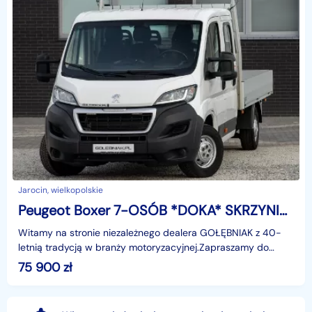
Jarocin, wielkopolskie
Peugeot Boxer 7-OSÓB *DOKA* SKRZYNIA 165KM NISKI PRZEBIEG | webasto tempomat ekran
Witamy na stronie niezależnego dealera GOŁĘBNIAK z 40-
letnią tradycją w branży motoryzacyjnej.Zapraszamy do
odwiedzenia salonu :poniedziałek - piątek 08:00 - 16
75 900
zł