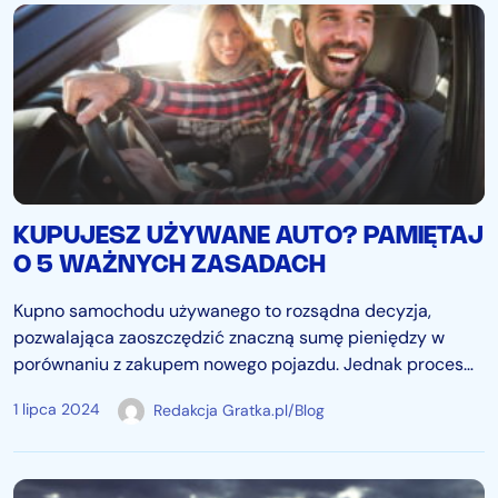
KUPUJESZ UŻYWANE AUTO? PAMIĘTAJ
O 5 WAŻNYCH ZASADACH
Kupno samochodu używanego to rozsądna decyzja,
pozwalająca zaoszczędzić znaczną sumę pieniędzy w
porównaniu z zakupem nowego pojazdu. Jednak proces
ten nie jest pozbawiony ryzyka. Wciąż zdarzają się
1 lipca 2024
Redakcja Gratka.pl/Blog
nieuczciwi sprzedawcy, którzy chcą ukryć wcześniejsze
uszkodzenia auta, zawyżają jego wartość lub podsuwają…