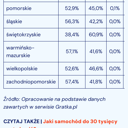
pomorskie
52,9%
45,0%
0,1%
śląskie
56,3%
42,2%
0,0%
świętokrzyskie
38,4%
60,9%
0,0%
warmińsko-
57,1%
41,6%
0,0%
mazurskie
wielkopolskie
52,6%
46,6%
0,0%
zachodniopomorskie
57,4%
41,8%
0,0%
Źródło: Opracowanie na podstawie danych
zawartych w serwisie Gratka.pl
CZYTAJ TAKŻE |
Jaki samochód do 30 tysięcy