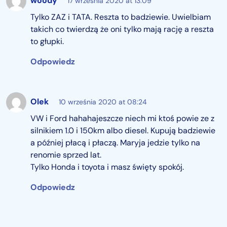
woody
17 września 2020 at 13:09
Tylko ZAZ i TATA. Reszta to badziewie. Uwielbiam
takich co twierdzą że oni tylko mają rację a reszta
to głupki.
Odpowiedz
Olek
10 września 2020 at 08:24
VW i Ford hahahajeszcze niech mi ktoś powie ze z
silnikiem 1.0 i 150km albo diesel. Kupują badziewie
a później płacą i płaczą. Maryja jedzie tylko na
renomie sprzed lat.
Tylko Honda i toyota i masz święty spokój.
Odpowiedz