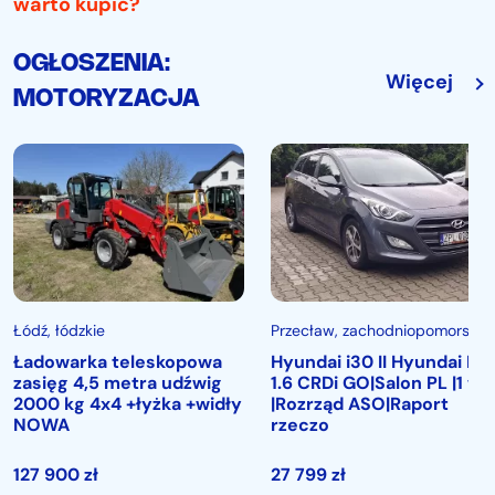
warto kupić?
OGŁOSZENIA:
Więcej
MOTORYZACJA
Łódź
, łódzkie
Przecław
, zachodniopomorskie
Ładowarka teleskopowa
Hyundai i30 II Hyundai I30
zasięg 4,5 metra udźwig
1.6 CRDi GO|Salon PL |1 wł.
2000 kg 4x4 +łyżka +widły
|Rozrząd ASO|Raport
NOWA
rzeczo
127 900
zł
27 799
zł