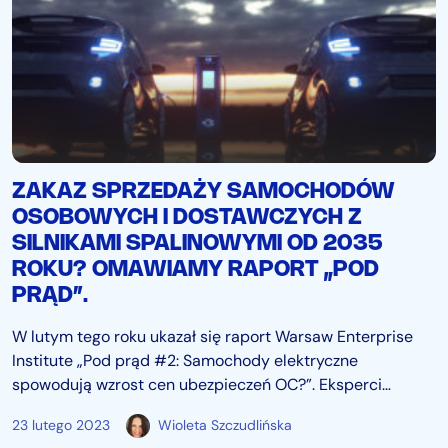
ZAKAZ SPRZEDAŻY SAMOCHODÓW
OSOBOWYCH I DOSTAWCZYCH Z
SILNIKAMI SPALINOWYMI OD 2035
ROKU? OMAWIAMY RAPORT „POD
PRĄD”.
W lutym tego roku ukazał się raport Warsaw Enterprise
Institute „Pod prąd #2: Samochody elektryczne
spowodują wzrost cen ubezpieczeń OC?”. Eksperci
oceniają jak europejskie regulacje dotyczące
23 lutego 2023
Wioleta Szczudlińska
ograniczania emisyjności dwutlenku węgla i