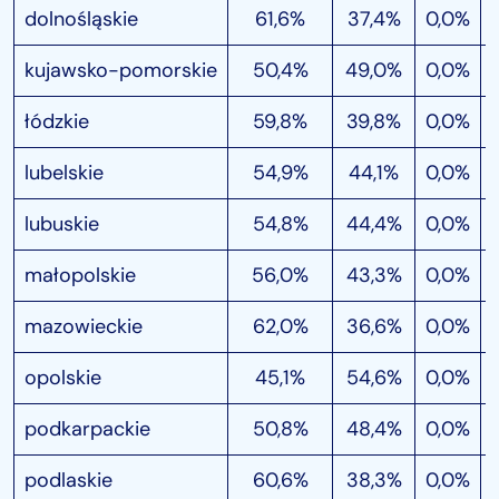
dolnośląskie
61,6%
37,4%
0,0%
kujawsko-pomorskie
50,4%
49,0%
0,0%
łódzkie
59,8%
39,8%
0,0%
lubelskie
54,9%
44,1%
0,0%
lubuskie
54,8%
44,4%
0,0%
małopolskie
56,0%
43,3%
0,0%
mazowieckie
62,0%
36,6%
0,0%
opolskie
45,1%
54,6%
0,0%
podkarpackie
50,8%
48,4%
0,0%
podlaskie
60,6%
38,3%
0,0%