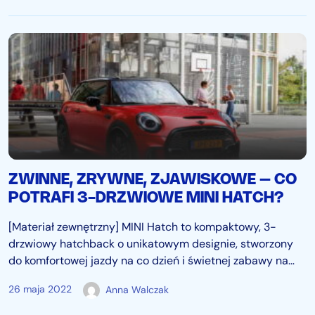
Samochód hybrydowy…
ZWINNE, ZRYWNE, ZJAWISKOWE – CO
POTRAFI 3-DRZWIOWE MINI HATCH?
[Materiał zewnętrzny] MINI Hatch to kompaktowy, 3-
drzwiowy hatchback o unikatowym designie, stworzony
do komfortowej jazdy na co dzień i świetnej zabawy na
krętych drogach. Gdybyśmy mieli krótko
26 maja 2022
Anna Walczak
scharakteryzować hatchbacka MINI, to powiedzielibyśmy,
że jest zwinny, zrywny i zjawiskowy. Dlaczego tak…