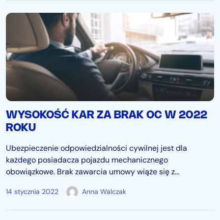
WYSOKOŚĆ KAR ZA BRAK OC W 2022
ROKU
Ubezpieczenie odpowiedzialności cywilnej jest dla
każdego posiadacza pojazdu mechanicznego
obowiązkowe. Brak zawarcia umowy wiąże się z
obowiązkiem zapłaty kary z tego tytułu. Kierowcy powinni
14 stycznia 2022
Anna Walczak
zachować szczególną ostrożność, ponieważ już nawet
jednodniowe opóźnienie może skutkować sankcjami. Kary
za brak OC zmieniają…