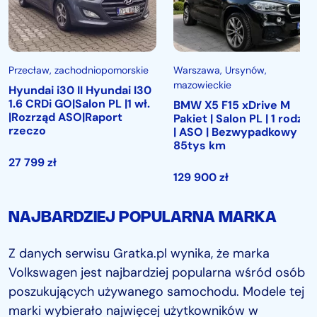
Przecław
, zachodniopomorskie
Warszawa
, Ursynów,
mazowieckie
Hyundai i30 II Hyundai I30
1.6 CRDi GO|Salon PL |1 wł.
BMW X5 F15 xDrive M
|Rozrząd ASO|Raport
Pakiet | Salon PL | 1 rodzin
rzeczo
| ASO | Bezwypadkowy |
85tys km
27 799
zł
129 900
zł
NAJBARDZIEJ POPULARNA MARKA
Z danych serwisu Gratka.pl wynika, że marka
Volkswagen jest najbardziej popularna wśród osób
poszukujących używanego samochodu. Modele tej
marki wybierało najwięcej użytkowników w