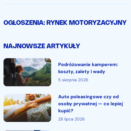
dofinansowanie zakupu albo leasingu elektryka wpłyną na
rynek ubezpieczeniowy.…
OGŁOSZENIA: RYNEK MOTORYZACYJNY
NAJNOWSZE ARTYKUŁY
Podróżowanie kamperem:
koszty, zalety i wady
5 sierpnia 2026
Auto poleasingowe czy od
osoby prywatnej — co lepiej
kupić?
28 lipca 2026