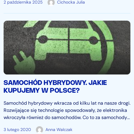
2 października 2025
Cichocka Julia
czy niespodziewaną usterką, warto im zapobiec. Poznaj 5
prostych sposobów…
SAMOCHÓD HYBRYDOWY. JAKIE
KUPUJEMY W POLSCE?
Samochód hybrydowy wkracza od kilku lat na nasze drogi.
Rozwijające się technologie spowodowały, że elektronika
wkroczyła również do samochodów. Co to za samochody i
modele jakich marek są najpopularniejsze w Polsce?
3 lutego 2020
Anna Walczak
SPRAWDŹ OFERTY | Samochody osobowe na sprzedaż