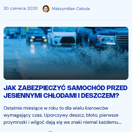
zagranicy i zarejestrowano nieco ponad pół miliona
30 czerwca 2020
Maksymilian Cebula
nowych samochodów osobowych. Jakie są
najpopularniejsze marki aut w Polsce…
JAK ZABEZPIECZYĆ SAMOCHÓD PRZED
JESIENNYMI CHŁODAMI I DESZCZEM?
Ostatnie miesiące w roku to dla wielu kierowców
wymagający czas. Uporczywy deszcz, błoto, pierwsze
przymrozki i wilgoć dają się we znaki niemal każdemu.
Zamiast czekać na problemy z zaparowanymi szybami