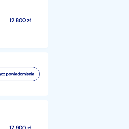
12 800
zł
cz powiadomienia
17 900
zł