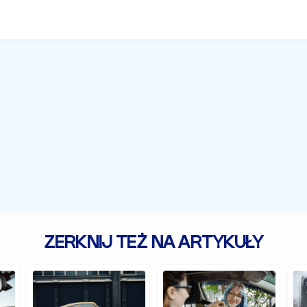
ZERKNIJ TEŻ NA ARTYKUŁY
Zabytkowe
Jakie
Cz
samochody,
auto
au
czyli
jest
z