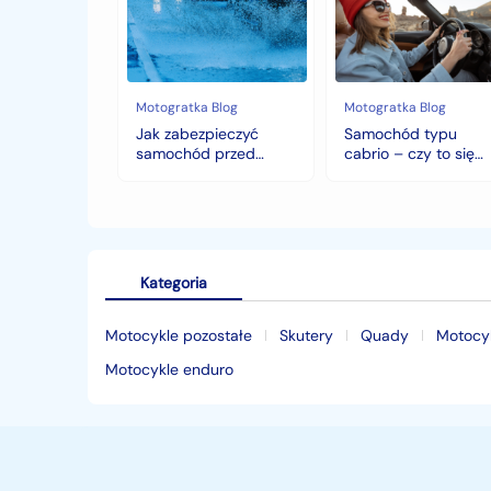
przed
–
jesiennymi
czy
chłodami
to
i
się
deszczem?
opłaca
w
Motogratka Blog
Motogratka Blog
polskim
Jak zabezpieczyć
Samochód typu
klimacie?
samochód przed
cabrio – czy to się
jesiennymi chłodami i
opłaca w polskim
deszczem?
klimacie?
Kategoria
Motocykle pozostałe
Skutery
Quady
Motocy
Motocykle enduro