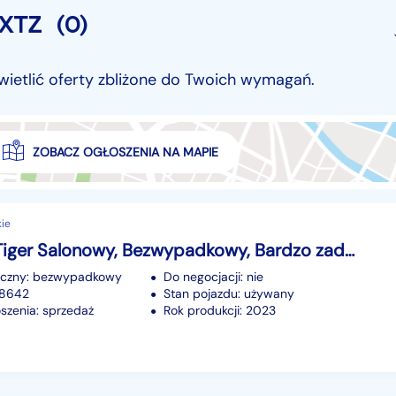
 XTZ
(0)
wietlić oferty zbliżone do Twoich wymagań.
ZOBACZ OGŁOSZENIA NA MAPIE
kie
Triumph Tiger Salonowy, Bezwypadkowy, Bardzo zadbany i w ASO tylko serwisowany
iczny: bezwypadkowy
Do negocjacji: nie
48642
Stan pojazdu: używany
szenia: sprzedaż
Rok produkcji: 2023