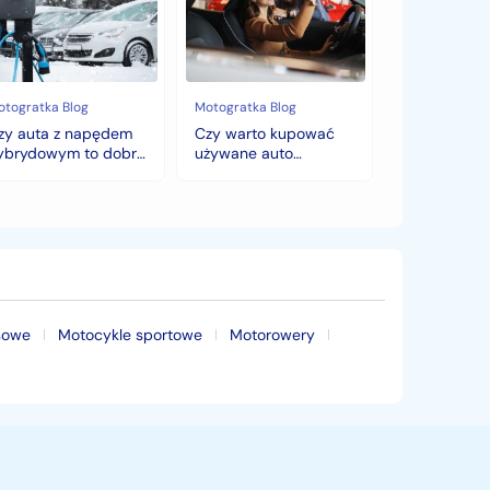
pędem
używane
brydowym
auto
jesienią?
bry
Sezonowe
bór
zmiany
cen,
otogratka Blog
Motogratka Blog
mę?
które
zy auta z napędem
Czy warto kupować
zaskoczą
ybrydowym to dobry
używane auto
każdego
ybór na zimę?
jesienią? Sezonowe
kupującego.
zmiany cen, które
zaskoczą każdego
kupującego.
sowe
Motocykle sportowe
Motorowery