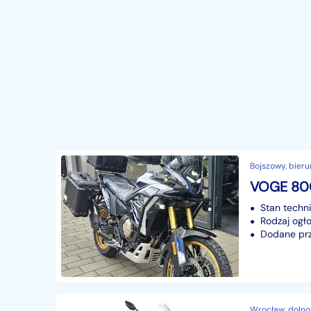
Bojszowy, bieru
Stan techn
Rodzaj ogło
Dodane prze
Wrocław, dolno