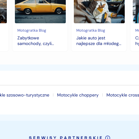
historia
najlepsze
na
warta
dla
hy
fortunę
młodego
to
kierowcy?
do
top
wy
5
na
Motogratka Blog
Motogratka Blog
M
modeli
zi
Zabytkowe
Jakie auto jest
C
na
samochody, czyli
najlepsze dla młodego
h
pierwszy
historia warta fortunę
kierowcy? top 5
w
samochód
modeli na pierwszy
samochód
kle szosowo-turystyczne
Motocykle choppery
Motocykle cros
SERWISY PARTNERSKIE