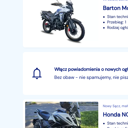
Barton Mo
Stan techn
Przebieg: 1
Rodzaj ogło
Włącz powiadomienia o nowych ogłos
Bez obaw - nie spamujemy, nie pi
Nowy Sącz, mał
Honda NC
Stan techn