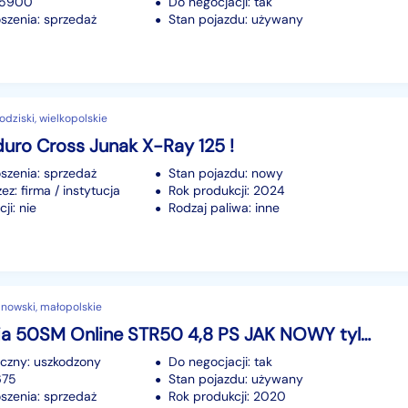
55900
Do negocjacji: tak
szenia: sprzedaż
Stan pojazdu: używany
odziski, wielkopolskie
uro Cross Junak X-Ray 125 !
szenia: sprzedaż
Stan pojazdu: nowy
z: firma / instytucja
Rok produkcji: 2024
ji: nie
Rodzaj paliwa: inne
anowski, małopolskie
Inna Bestia 50SM Online STR50 4,8 PS JAK NOWY tylko 1675 km
iczny: uszkodzony
Do negocjacji: tak
675
Stan pojazdu: używany
szenia: sprzedaż
Rok produkcji: 2020