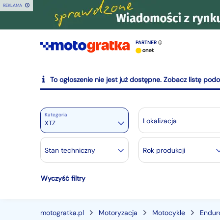
REKLAMA
PARTNER
To ogłoszenie nie jest już dostępne. Zobacz listę pod
Kategoria
Lokalizacja
XTZ
Motoryzacja
Stan techniczny
Rok produkcji
Wszystkie w Motoryzacja
Wyczyść filtry
Osobowe
28426
Motocykle
880
Dostawcze
3515
motogratka.pl
Motoryzacja
Motocykle
Endur