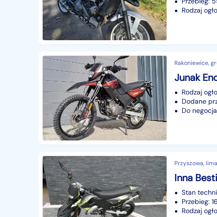
Przebieg: 
Rodzaj ogło
Rakoniewice, gr
Junak End
Rodzaj ogło
Dodane prze
Do negocjac
Przyszowa, lim
Stan techn
Przebieg: 1
Rodzaj ogło