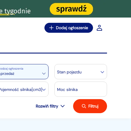
Dodaj ogłoszenie
odzaj ogłoszenia
Stan pojazdu
sprzedaż
Pojemność silnika[cm3]
Moc silnika
Rozwiń filtry
Filtruj