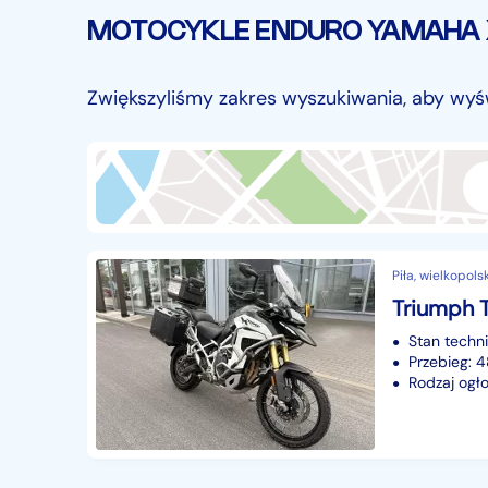
Ciężarowe
757
MOTOCYKLE ENDURO YAMAHA
Autobusy
168
Maszyny budowlane
820
Zwiększyliśmy zakres wyszukiwania, aby wyś
Przyczepy i naczepy
427
Części samochodowe
14635
Części motocyklowe
1
Pojazdy specjalistyczne
171
Sprzęt wodny
60
Pozostałe
Piła, wielkopols
1065
Stan techn
Przebieg: 
Rodzaj ogło