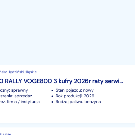
ńsko-lędziński, śląskie
VOGE 800 RALLY VOGE800 3 kufry 2026r raty serwis gwarancja
iczny: sprawny
Stan pojazdu: nowy
szenia: sprzedaż
Rok produkcji: 2026
z: firma / instytucja
Rodzaj paliwa: benzyna
śląskie