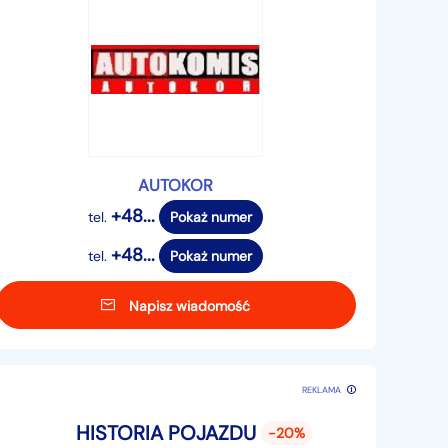
AUTOKOR
+48...
tel.
Pokaż numer
+48...
tel.
Pokaż numer
Napisz wiadomość
REKLAMA
HISTORIA POJAZDU
-20%