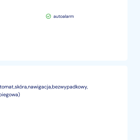
autoalarm
omat,skóra,nawigacja,bezwypadkowy,
-biegowa)