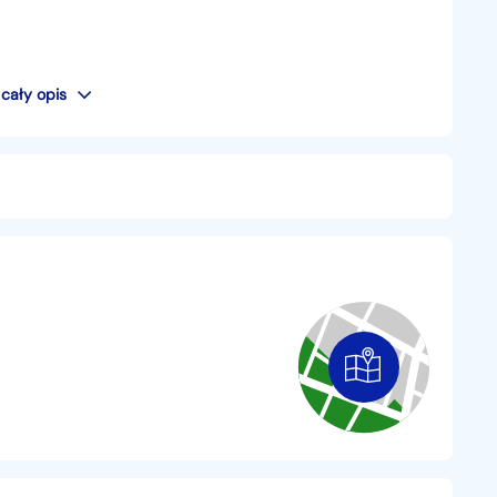
cały opis
nego (WHIPS)
ek