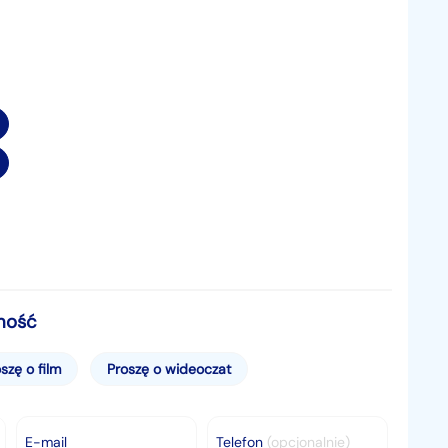
steczne zewnętrzne
rownicy)
mość
szę o film
Proszę o wideoczat
E-mail
Telefon
(opcjonalnie)