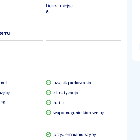
Liczba miejsc
5
 temu
amek
czujnik parkowania
szyby
klimatyzacja
GPS
radio
wspomaganie kierownicy
przyciemnianie szyby