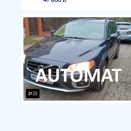
47 800
zł
21