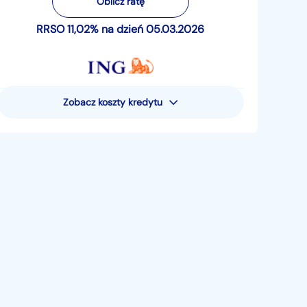
Oblicz ratę
RRSO 11,02% na dzień 05.03.2026
Zobacz koszty kredytu
Rzeczywista Roczna Stopa
Oprocentowania (RRSO) wynosi 11,02%
Przykład reprezentatywny dla pożyczki
pieniężnej - uwzględniający następujące
założenia: całkowita kwota pożyczki
pieniężnej (bez kredytowanych kosztów) 15
881,05 zł; całkowita kwota do zapłaty 19
521,80 zł; oprocentowanie zmienne 10,49%;
całkowity koszt pożyczki 3640,75 zł (w tym:
prowizja 0 zł, odsetki 3640,75 zł, suma opłat
za prowadzenie rachunku oszczędnościowo-
rozliczeniowego 0 zł). Pożyczka jest
rozłożona na 48 miesięcznych rat płatnych 5.
dnia miesiąca, w tym 47 rat po 406,71 zł i
ostatnia rata 406,43 zł. Kalkulacja dokonana
5. marca 2026 r. – na reprezentatywnym