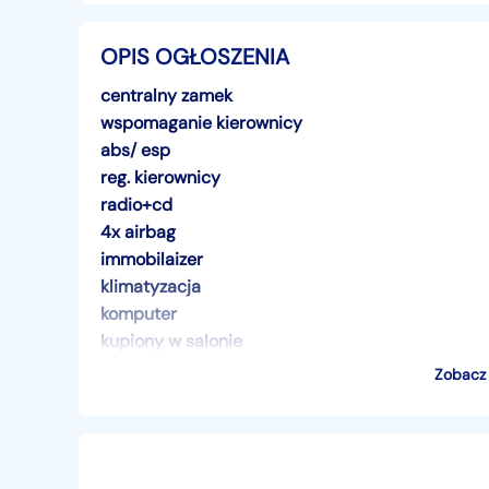
OPIS OGŁOSZENIA
centralny zamek
wspomaganie kierownicy
abs/ esp
reg. kierownicy
radio+cd
4x airbag
immobilaizer
klimatyzacja
komputer
kupiony w salonie
I właściciel
Zobacz 
faktura VAT
możliwe raty lub zamiana
SAMOCHÓD Z MOŻLIWOŚCIĄ 3 MIESIĘCZNEJ P