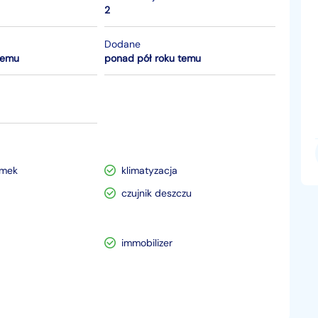
2
Dodane
temu
ponad pół roku temu
amek
klimatyzacja
czujnik deszczu
immobilizer