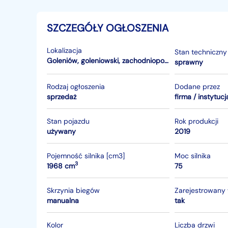
SZCZEGÓŁY OGŁOSZENIA
Lokalizacja
Stan techniczny
Goleniów
,
goleniowski
,
zachodniopomorskie
sprawny
Rodzaj ogłoszenia
Dodane przez
sprzedaż
firma / instytucj
Stan pojazdu
Rok produkcji
używany
2019
Pojemność silnika [cm3]
Moc silnika
3
1968 cm
75
Skrzynia biegów
Zarejestrowany
manualna
tak
Kolor
Liczba drzwi