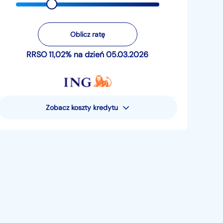
Oblicz ratę
RRSO 11,02% na dzień 05.03.2026
Zobacz koszty kredytu
Rzeczywista Roczna Stopa
Oprocentowania (RRSO) wynosi 11,02%
Przykład reprezentatywny dla pożyczki
pieniężnej - uwzględniający następujące
założenia: całkowita kwota pożyczki
pieniężnej (bez kredytowanych kosztów) 15
881,05 zł; całkowita kwota do zapłaty 19
521,80 zł; oprocentowanie zmienne 10,49%;
całkowity koszt pożyczki 3640,75 zł (w tym:
prowizja 0 zł, odsetki 3640,75 zł, suma opłat
za prowadzenie rachunku oszczędnościowo-
rozliczeniowego 0 zł). Pożyczka jest