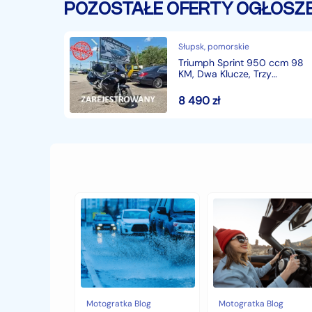
POZOSTAŁE OFERTY OGŁOSZ
Słupsk, pomorskie
Triumph Sprint 950 ccm 98
KM, Dwa Klucze, Trzy
Oryginalne Kufry,
Dodatkowa Szyba
8 490
zł
Jak
Samochód
zabezpieczyć
typu
samochód
cabrio
przed
–
jesiennymi
czy
chłodami
to
i
się
deszczem?
opłaca
w
Motogratka Blog
Motogratka Blog