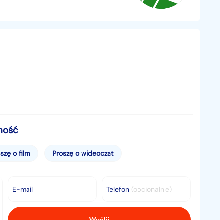
mość
szę o film
Proszę o wideoczat
E-mail
Telefon
(opcjonalnie)