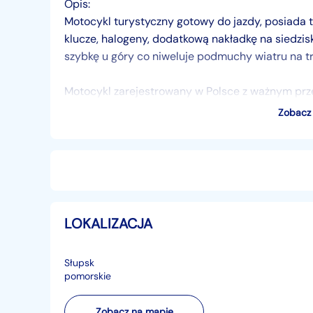
Opis:
Motocykl turystyczny gotowy do jazdy, posiada 
klucze, halogeny, dodatkową nakładkę na siedzis
szybkę u góry co niweluje podmuchy wiatru na tr
Motocykl zarejestrowany w Polsce z ważnym prz
Zobacz 
Kupujący zwolniony z opłaty skarbowej 2%.
Możliwość finansowania.
Jazda próbna możliwa przy okazaniu równowarto
LOKALIZACJA
Cena: 8.490 zł
Słupsk
identyfikator: AKL45CGN
pomorskie
Zobacz na mapie