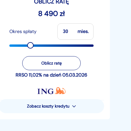
OBLICZ RATĘ
8 490 zł
Okres spłaty
mies.
Oblicz ratę
RRSO 11,02% na dzień 05.03.2026
Zobacz koszty kredytu
Rzeczywista Roczna Stopa
Oprocentowania (RRSO) wynosi 11,02%
Przykład reprezentatywny dla pożyczki
pieniężnej - uwzględniający następujące