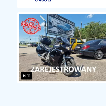
8 490
zł
14