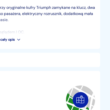
trzy oryginalne kufry Triumph zamykane na klucz, dwa
ko pasażera, elektryczny rozrusznik, dodatkową mała
asie.
eglądem I OC.
cały opis
ści wartości pojazdu w gotówce.