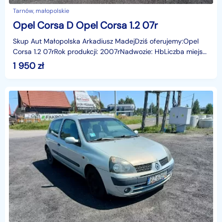
Tarnów, małopolskie
Opel Corsa D Opel Corsa 1.2 07r
Skup Aut Małopolska Arkadiusz MadejDziś oferujemy:Opel
Corsa 1.2 07rRok produkcji: 2007rNadwozie: HbLiczba miejsc:
5Skrzynia: ManualPrzebieg: 221254 kmOpis: Do
1 950
zł