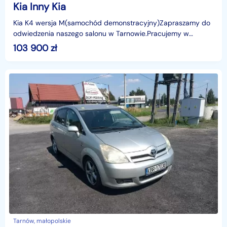
Kia Inny Kia
Kia K4 wersja M(samochód demonstracyjny)Zapraszamy do
odwiedzenia naszego salonu w Tarnowie.Pracujemy w
godzinach:9:00 − 17:00 (pon-pt),9:00 − 13:00 (sob).Więce
103 900
zł
Tarnów, małopolskie