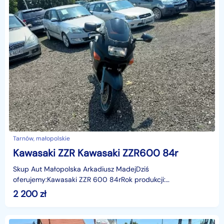
Tarnów, małopolskie
Kawasaki ZZR Kawasaki ZZR600 84r
Skup Aut Małopolska Arkadiusz MadejDziś
oferujemy:Kawasaki ZZR 600 84rRok produkcji:
1984rNadwozie: MotocyklLiczba miejsc: 2Skrzynia:
2 200
zł
ManualnaPrzebieg: 48052 km