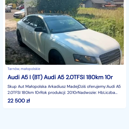
Tarnów, małopolskie
Audi A5 I (8T) Audi A5 2.0TFSI 180km 10r
Skup Aut Małopolska Arkadiusz MadejDziś oferujemy:Audi A5
2.0TFSI 180km 10rRok produkcji: 2010rNadwozie: HbLiczba
miejsc: 4Skrzynia: ManualPrzebieg: 324736 kmOp
22 500
zł