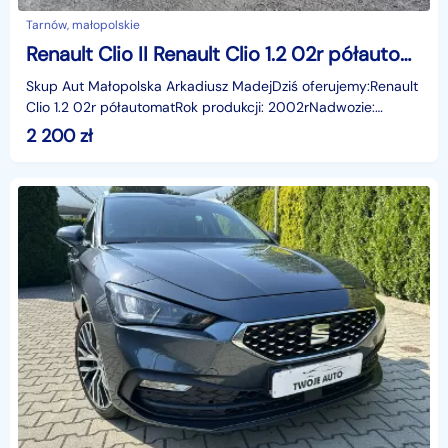
Tarnów, małopolskie
Renault Clio II Renault Clio 1.2 02r półautomat
Skup Aut Małopolska Arkadiusz MadejDziś oferujemy:Renault
Clio 1.2 02r półautomatRok produkcji: 2002rNadwozie:
hbLiczba miejsc: 5Skrzynia: PółautomatPrzebieg: 2
2 200
zł