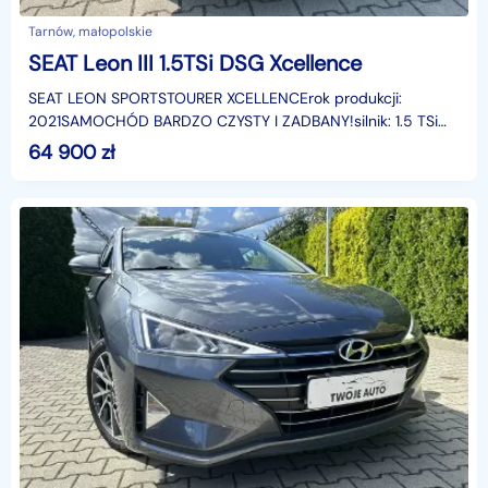
Tarnów, małopolskie
SEAT Leon III 1.5TSi DSG Xcellence
SEAT LEON SPORTSTOURER XCELLENCErok produkcji:
2021SAMOCHÓD BARDZO CZYSTY I ZADBANY!silnik: 1.5 TSi
(150 KM) turbo benzynaprzebieg: 89 815 kmSkrzynia
64 900
zł
automatycz