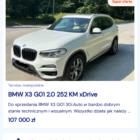
Tarnów, małopolskie
BMW X3 G01 2.0 252 KM xDrive
Do sprzedania BMW X3 G01 30i.Auto w bardzo dobrym
stanie technicznym i wizualnym. Wszystko działa jak należy –
silnik pracuje równo,napęd 4x4 sprawnyWnętrze czy
107 000
zł