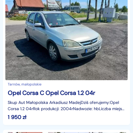
Tarnów, małopolskie
Opel Corsa C Opel Corsa 1.2 04r
Skup Aut Małopolska Arkadiusz MadejDziś oferujemy:Opel
Corsa 1.2 04rRok produkcji: 2004rNadwozie: hbLiczba miejsc:
5Skrzynia: ManualPrzebieg: 174609 kmWyposażen
1 950
zł