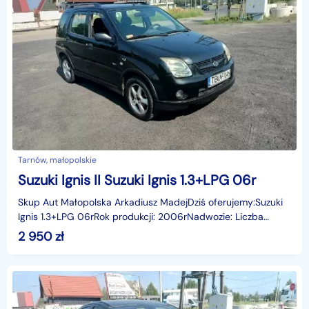
Tarnów, małopolskie
Suzuki Ignis II Suzuki Ignis 1.3+LPG 06r
Skup Aut Małopolska Arkadiusz MadejDziś oferujemy:Suzuki
Ignis 1.3+LPG 06rRok produkcji: 2006rNadwozie: Liczba
miejsc: 5Skrzynia: ManualPrzebieg: 254996 kmWypos
2 950
zł