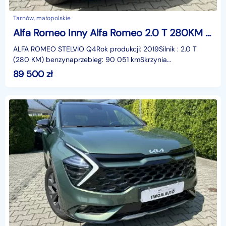
Tarnów, małopolskie
Alfa Romeo Inny Alfa Romeo 2.0 T 280KM Q4 automat 4x4
ALFA ROMEO STELVIO Q4Rok produkcji: 2019Silnik : 2.0 T
(280 KM) benzynaprzebieg: 90 051 kmSkrzynia
automatycznaNapęd 4x4Tryb jazdy DNA
89 500
zł
/sportowy,codzienny,eko-ś