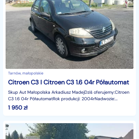
Tarnów, małopolskie
Citroen C3 I Citroen C3 1.6 04r Półautomat
Skup Aut Małopolska Arkadiusz MadejDziś oferujemy:Citroen
C3 1.6 04r PółautomatRok produkcji: 2004rNadwozie:
hbLiczba miejsc: 5Skrzynia: PółautomatPrzebieg: 129
1 950
zł