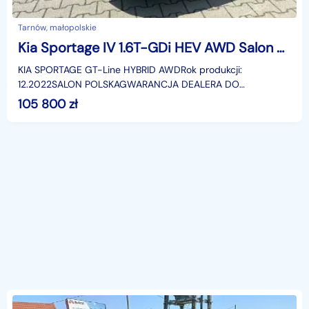
Tarnów, małopolskie
Kia Sportage IV 1.6T-GDi HEV AWD Salon Polska, gwarancja dealera!
KIA SPORTAGE GT-Line HYBRID AWDRok produkcji:
12.2022SALON POLSKAGWARANCJA DEALERA DO
26.11.2027rSilnik: 1.6 T-GDI HEV /benzyna- hybryda/Moc
105 800
zł
systemowa /230 KM/S