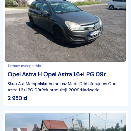
Tarnów, małopolskie
Opel Astra H Opel Astra 1.6+LPG 09r
Skup Aut Małopolska Arkadiusz MadejDziś oferujemy:Opel
Astra 1.6+LPG 09rRok produkcji: 2009rNadwozie:
KombiLiczba miejsc: 5Skrzynia: ManualPrzebieg: 364749
2 950
zł
kmWy