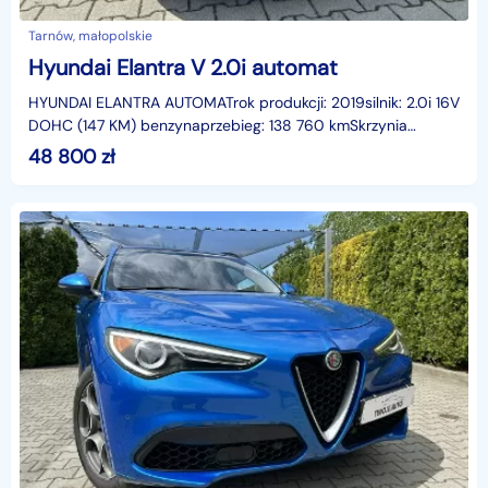
Tarnów, małopolskie
Hyundai Elantra V 2.0i automat
HYUNDAI ELANTRA AUTOMATrok produkcji: 2019silnik: 2.0i 16V
DOHC (147 KM) benzynaprzebieg: 138 760 kmSkrzynia
automatycznaDriveMode: Normal,Sport,SmartWyposażen
48 800
zł