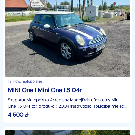
Tarnów, małopolskie
MINI One I Mini One 1.6 04r
Skup Aut Małopolska Arkadiusz MadejDziś oferujemy:Mini
One 1.6 04rRok produkcji: 2004rNadwozie: HbLiczba miejsc:
4Skrzynia: ManualPrzebieg: 319610 kmWyposażenie
4 500
zł