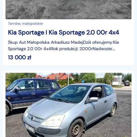
Tarnów, małopolskie
Kia Sportage I Kia Sportage 2.0 00r 4x4
Skup Aut Małopolska Arkadiusz MadejDziś oferujemy:Kia
Sportage 2.0 00r 4x4Rok produkcji: 2000rNadwozie:
Terenowy Liczba miejsc: 4Skrzynia: ManualPrzebieg: 13006
13 000
zł