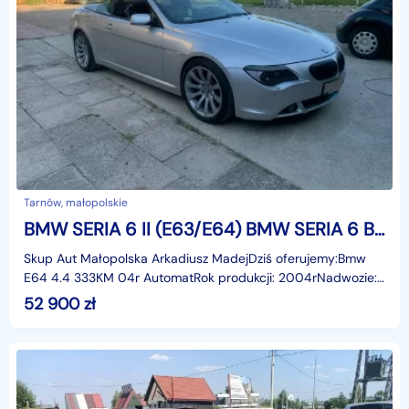
Tarnów, małopolskie
BMW SERIA 6 II (E63/E64) BMW SERIA 6 Bmw E64 4.4 333KM 04r Automat
Skup Aut Małopolska Arkadiusz MadejDziś oferujemy:Bmw
E64 4.4 333KM 04r AutomatRok produkcji: 2004rNadwozie:
CabrioLiczba miejsc: 4Skrzynia: AutomatPrzebieg: 20
52 900
zł