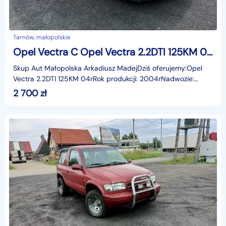
Tarnów, małopolskie
Opel Vectra C Opel Vectra 2.2DTI 125KM 04r
Skup Aut Małopolska Arkadiusz MadejDziś oferujemy:Opel
Vectra 2.2DTI 125KM 04rRok produkcji: 2004rNadwozie:
HBLiczba miejsc: 5Skrzynia: ManualPrzebieg: 385097 k
2 700
zł