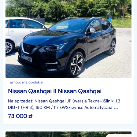
Tarnów, małopolskie
Nissan Qashqai II Nissan Qashqai
Na sprzedaż: Nissan Qashqai J11 (wersja Tekna+)Silnik: 1.3
DIG-T (HR13), 160 KM / 117 kWSkrzynia: Automatyczna z
trybem SportRok produkcji: koniec 2018 (pierwsz
73 000
zł