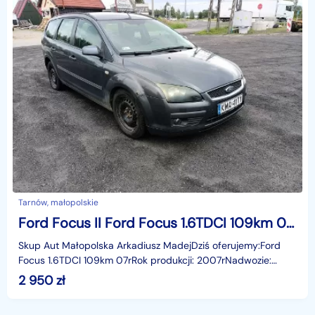
Tarnów, małopolskie
Ford Focus II Ford Focus 1.6TDCI 109km 07r
Skup Aut Małopolska Arkadiusz MadejDziś oferujemy:Ford
Focus 1.6TDCI 109km 07rRok produkcji: 2007rNadwozie:
KombiLiczba miejsc: 5Skrzynia: ManualPrzebieg: 31468
2 950
zł