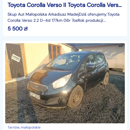
Toyota Corolla Verso II Toyota Corolla Verso 2.2 D-4d 177km 06r 7os
Skup Aut Małopolska Arkadiusz MadejDziś oferujemy:Toyota
Corolla Verso 2.2 D-4d 177km 06r 7osRok produkcji:
2006rNadwozie: MinivanLiczba miejsc: 7Skrzynia: Manu
5 500
zł
Tarnów, małopolskie