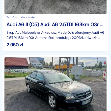
Tarnów, małopolskie
Audi A6 II (C5) Audi A6 2.5TDI 163km 03r Automat
Skup Aut Małopolska Arkadiusz MadejDziś oferujemy:Audi A6
2.5TDI 163km 03r AutomatRok produkcji: 2003rNadwozie:
SedanLiczba miejsc: 5Skrzynia: AutomatPrzebieg:
2 950
zł