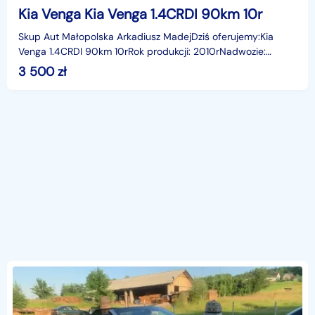
Kia Venga Kia Venga 1.4CRDI 90km 10r
Skup Aut Małopolska Arkadiusz MadejDziś oferujemy:Kia
Venga 1.4CRDI 90km 10rRok produkcji: 2010rNadwozie:
hbLiczba miejsc: 5Skrzynia: ManualPrzebieg: 302974 km
3 500
zł