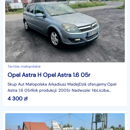
Tarnów, małopolskie
Opel Astra H Opel Astra 1.6 05r
Skup Aut Małopolska Arkadiusz MadejDziś oferujemy:Opel
Astra 1.6 05rRok produkcji: 2005r Nadwozie: hbLiczba
miejsc: 5Skrzynia: ManualPrzebieg: 278851 kmWyposaż
4 300
zł