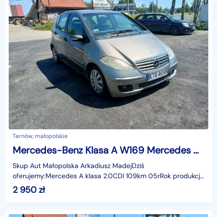
Tarnów, małopolskie
Mercedes-Benz Klasa A W169 Mercedes A klasa 2.0CDI 109km 05r
Skup Aut Małopolska Arkadiusz MadejDziś
oferujemy:Mercedes A klasa 2.0CDI 109km 05rRok produkcji:
2005rNadwozie: hbLiczba miejsc: 5Skrzynia: ManualPrzebieg:
2 950
zł
318