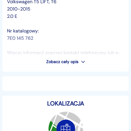
Volkswagen T5 LIFT, T6
2010-2015
2.0 E
Nr katalogowy:
7E0 145 762
Więcej informacji poprzez kontakt telefoniczny lub e-
mail.
Zobacz cały opis
TEL:
+48...
Pokaż numer
,
LOKALIZACJA
+48...
Pokaż numer