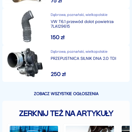
75
zł
Dąbrowa, poznański, wielkopolskie
VW T6.1 przewód dolot powietrza
7LA129615
150
zł
Dąbrowa, poznański, wielkopolskie
PRZEPUSTNICA SILNIK DNA 2.0 TDI
250
zł
ZOBACZ WSZYSTKIE OGŁOSZENIA
ZERKNIJ TEŻ NA ARTYKUŁY
Jak
Samochód
Zab