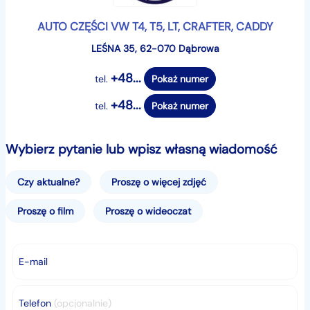
AUTO CZĘŚCI VW T4, T5, LT, CRAFTER, CADDY
LEŚNA 35, 62-070 Dąbrowa
+48...
tel.
Pokaż numer
+48...
tel.
Pokaż numer
Wybierz pytanie lub wpisz własną wiadomość
Czy aktualne?
Proszę o więcej zdjęć
Proszę o film
Proszę o wideoczat
E-mail
Telefon
(opcjonalnie)