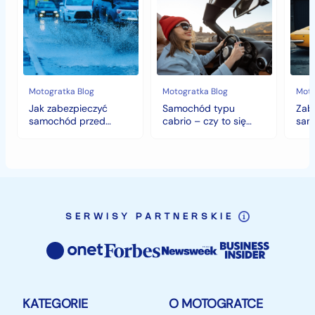
zabezpieczyć
typu
sam
samochód
cabrio
czyli
przed
–
histo
jesiennymi
czy
wart
chłodami
to
fort
i
się
deszczem?
opłaca
w
Motogratka Blog
Motogratka Blog
Moto
polskim
Jak zabezpieczyć
Samochód typu
Zab
klimacie?
samochód przed
cabrio – czy to się
sam
jesiennymi chłodami i
opłaca w polskim
hist
deszczem?
klimacie?
SERWISY PARTNERSKIE
KATEGORIE
O MOTOGRATCE