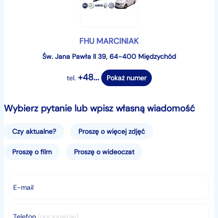
F.H.U. "Marciniak"
ul. Św. Jana Pawła II 39
FHU MARCINIAK
Św. Jana Pawła II 39, 64-400 Międzychód
( dawniej jako ul. Gwardii Ludowej 39 )
+48...
tel.
Pokaż numer
64-400 Międzychód
Wybierz pytanie lub wpisz własną wiadomość
Pn, Wt, Śr, Czw, Pt: 08:00 - 17:00
Czy aktualne?
Proszę o więcej zdjęć
So: 08:00 - 14:00
Proszę o film
Proszę o wideoczat
Nd: Nieczynne
E-mail
Telefon
(opcjonalnie)