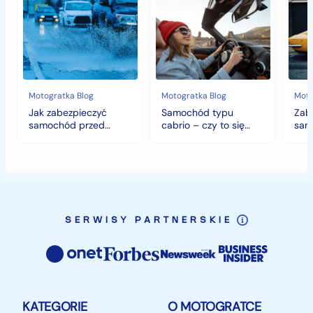
zabezpieczyć
typu
sam
samochód
cabrio
czyli
przed
–
histo
jesiennymi
czy
wart
chłodami
to
fort
i
się
deszczem?
opłaca
w
Motogratka Blog
Motogratka Blog
Moto
polskim
Jak zabezpieczyć
Samochód typu
Zab
klimacie?
samochód przed
cabrio – czy to się
sam
jesiennymi chłodami i
opłaca w polskim
hist
deszczem?
klimacie?
SERWISY PARTNERSKIE
KATEGORIE
O MOTOGRATCE