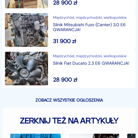
28 900
zł
Międzychód, międzychodzki, wielkopolskie
Silnik Mitsubishi Fuzo (Canter) 3.0 E6
GWARANCJA!
31 900
zł
Międzychód, międzychodzki, wielkopolskie
Silnik Fiat Ducato 2.3 E6 GWARANCJA!
28 900
zł
ZOBACZ WSZYSTKIE OGŁOSZENIA
ZERKNIJ TEŻ NA ARTYKUŁY
Jak
Samochód
Zab