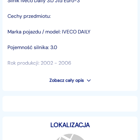
Silnik Iveco Daily 3.0 Jtd Euro-3
Cechy przedmiotu:
Marka pojazdu / model: IVECO DAILY
Pojemność silnika: 3.0
Rok produkcji: 2002 - 2006
Posiadamy szeroki asortyment używanych oraz
Zobacz cały opis
fabrycznie nowych części mechanicznych do
samochodów dostawczych, w szczególności Fiata
Ducato oraz Iveco Daily.
Zapraszamy do zapoznania się z naszą ofertą na
LOKALIZACJA
pozostałych ogłoszeniach.