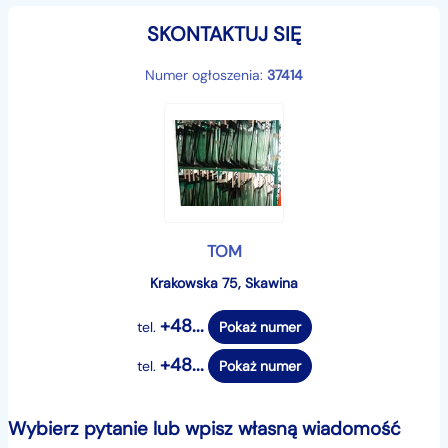
SKONTAKTUJ SIĘ
Numer ogłoszenia:
37414
TOM
Krakowska 75, Skawina
+48...
tel.
Pokaż numer
+48...
tel.
Pokaż numer
Wybierz pytanie lub wpisz własną wiadomość