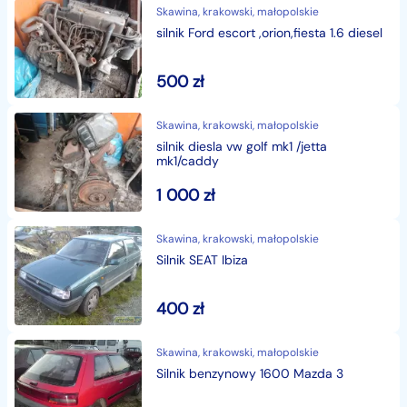
Skawina, krakowski, małopolskie
silnik Ford escort ,orion,fiesta 1.6 diesel
500
zł
Skawina, krakowski, małopolskie
silnik diesla vw golf mk1 /jetta
mk1/caddy
1 000
zł
Skawina, krakowski, małopolskie
Silnik SEAT Ibiza
400
zł
Skawina, krakowski, małopolskie
Silnik benzynowy 1600 Mazda 3