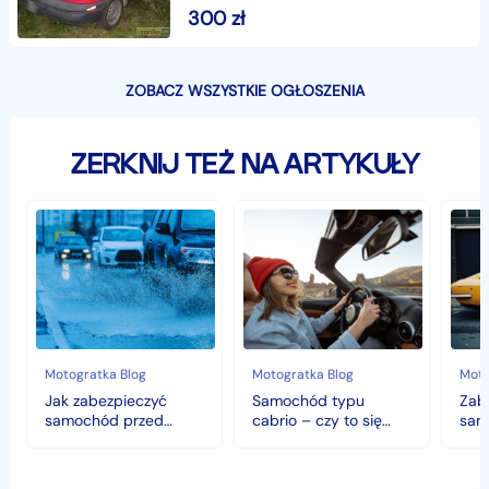
300
zł
ZOBACZ WSZYSTKIE OGŁOSZENIA
ZERKNIJ TEŻ NA ARTYKUŁY
Jak
Samochód
Zab
zabezpieczyć
typu
sam
samochód
cabrio
czyli
przed
–
histo
jesiennymi
czy
wart
chłodami
to
fort
i
się
deszczem?
opłaca
w
Motogratka Blog
Motogratka Blog
Moto
polskim
Jak zabezpieczyć
Samochód typu
Zab
klimacie?
samochód przed
cabrio – czy to się
sam
jesiennymi chłodami i
opłaca w polskim
hist
deszczem?
klimacie?