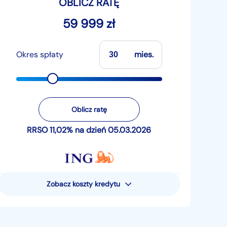
OBLICZ RATĘ
59 999 zł
Okres spłaty
mies.
Oblicz ratę
RRSO 11,02% na dzień 05.03.2026
Zobacz koszty kredytu
Rzeczywista Roczna Stopa
Oprocentowania (RRSO) wynosi 11,02%
Przykład reprezentatywny dla pożyczki
pieniężnej - uwzględniający następujące