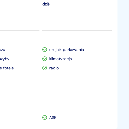
dziś
czu
czujnik parkowania
szyby
klimatyzacja
 fotele
radio
ASR