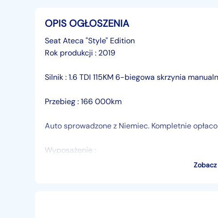
OPIS OGŁOSZENIA
Seat Ateca "Style" Edition
Rok produkcji : 2019
Silnik : 1.6 TDI 115KM 6-biegowa skrzynia manual
Przebieg : 166 000km
Auto sprowadzone z Niemiec. Kompletnie opłacone
Wyposażenie :
Zobacz 
-klimatronic 2-strefowy
-tempomat