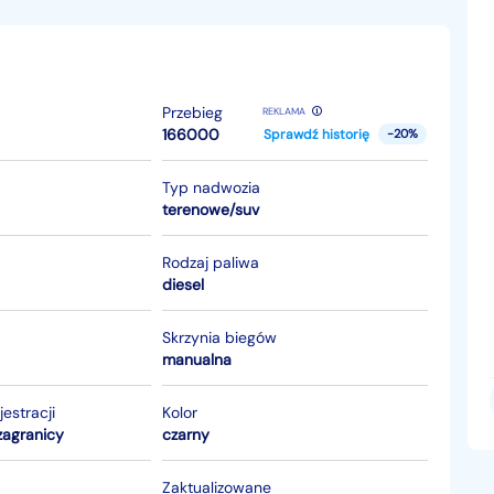
Przebieg
REKLAMA
166000
Sprawdź historię
-20%
Typ nadwozia
terenowe/suv
Rodzaj paliwa
diesel
Skrzynia biegów
manualna
jestracji
Kolor
zagranicy
czarny
Zaktualizowane