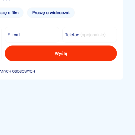
szę o film
Proszę o wideoczat
E-mail
Telefon
(opcjonalnie)
DANYCH OSOBOWYCH
ch − oprocentowanie 7,9%.
starego samochodu? Wycenimy i przyjmiemy go w
chodzie i nie martwić się, że zaskoczy Cię
arancję GET HELP, która działa na terenie całej