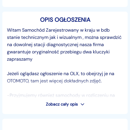
OPIS OGŁOSZENIA
Witam Samochód Zarejestrowany w kraju w bdb
stanie technicznym jak i wizualnym , można sprawdzić
na dowolnej stacji diagnostycznej nasza firma
gwarantuje oryginalność przebiegu dwa kluczyki
zapraszamy
Jeżeli oglądasz ogłoszenie na OLX, to obejrzyj je na
OTOMOTO, tam jest więcej dokładnych zdjęć.
-Przyjmujemy również samochody w rozliczeniu na
uczciwych warunkach wyceniamy tak żeby klient był
Zobacz cały opis
zadowolony
-Pomagamy w kredytowaniu oraz leasingu