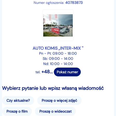
----------------------------
Numer ogłoszenia:
40783873
niniejsze ogłoszenie jest wyłącznie informacją
handlową i nie stanowi oferty w myśl art. 66, § 1.
kodeksu cywilnego.
sprzedający nie odpowiada za ewentualne błędy lub
nieaktualność ogłoszenia.
zapis ten został zawarty ze względu na możliwość
AUTO KOMIS ,,INTER-MIX ''
drobnych ludzkich pomyłek. jeżeli zauważyłeś
Pn - Pt: 09:00 - 18:00
Sb: 09:00 - 14:00
nieścisłość- napisz do nas, a niezwłocznie ją
Nd: 10:00 - 14:00
wyjaśnimy.
+48...
tel.
Pokaż numer
NIE ODPOWIADAMY NA SMS!!
Wybierz pytanie lub wpisz własną wiadomość
MOŻLIWOŚĆ USTALENIA INNYCH GODZIN DO
OBEJRZENIA POJAZDU PO KONTAKCIE
Czy aktualne?
Proszę o więcej zdjęć
TELEFONICZNYM
Proszę o film
Proszę o wideoczat