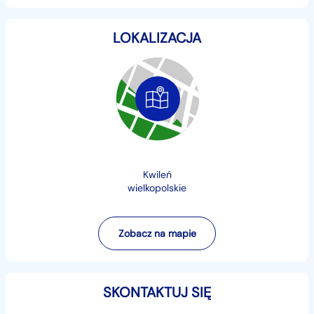
wystawiamy fakturę Vat marża (kupujący zwolniony z
LOKALIZACJA
opłaty skarbowej 2%)
nasza firma znajduje się w miejscowości kwileń woj.
wielkopolskie
-93km od poznania
-260km od warszawy
-140km od wrocławia
-33km od kalisza
Kwileń
-44km od wrześni
wielkopolskie
-58km od konina
-70km od gniezna
-198km od częstochowy
Zobacz na mapie
przed wyjazdem proszę o kontakt telefoniczny, w celu
ustalenia czy oferta jest nadal aktualna!
--------------------------------------------
SKONTAKTUJ SIĘ
--------------------------------------------