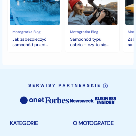
przed
–
histo
jesiennymi
czy
wart
chłodami
to
fort
i
się
deszczem?
opłaca
w
Motogratka Blog
Motogratka Blog
Moto
polskim
Jak zabezpieczyć
Samochód typu
Zab
klimacie?
samochód przed
cabrio – czy to się
sam
jesiennymi chłodami i
opłaca w polskim
hist
deszczem?
klimacie?
SERWISY PARTNERSKIE
KATEGORIE
O MOTOGRATCE