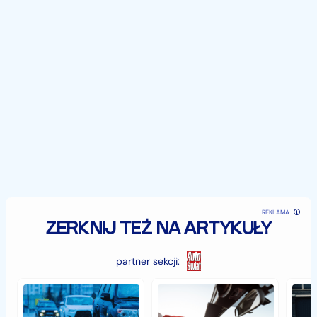
REKLAMA
ZERKNIJ TEŻ NA ARTYKUŁY
partner sekcji:
Jak
Samochód
Zab
zabezpieczyć
typu
sam
samochód
cabrio
czyli