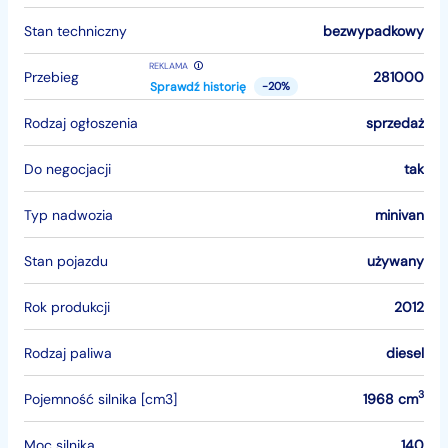
Stan techniczny
bezwypadkowy
REKLAMA
Przebieg
281000
Sprawdź historię
-20%
Rodzaj ogłoszenia
sprzedaż
Do negocjacji
tak
Typ nadwozia
minivan
Stan pojazdu
używany
Rok produkcji
2012
Rodzaj paliwa
diesel
3
Pojemność silnika [cm3]
1968 cm
Moc silnika
140