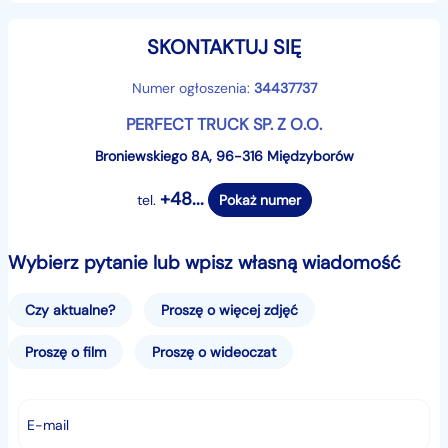
Możliwość doposażenia w drugie koło zapasowe
SKONTAKTUJ SIĘ
DOBRE OFERTY KREDYTU, LEASINGU, UBEZPIECZENIA
ZAŁATWIAMY WSZYSTKIE FORMALNOŚCI ZWIĄZANE Z
Numer ogłoszenia:
34437737
KREDYTEM, LEASINGIEM
PERFECT TRUCK SP. Z O.O.
Broniewskiego 8A, 96-316 Międzyborów
WSPÓŁPRACUJEMY Z WSZYSTKIMI FIRMAMI
LEASINGOWYMI
+48...
tel.
Pokaż numer
W WIELU LEASINGACH POSIADAMY STATUS
AUTORYZOWANEGO DOSTAWCY
Wybierz pytanie lub wpisz własną wiadomość
Czy aktualne?
Proszę o więcej zdjęć
Proszę o film
Proszę o wideoczat
E-mail