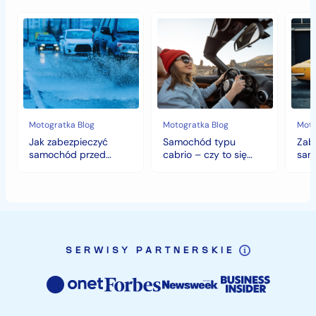
Jak
Samochód
Zab
zabezpieczyć
typu
sam
samochód
cabrio
czyli
przed
–
histo
jesiennymi
czy
wart
chłodami
to
fort
i
się
deszczem?
opłaca
w
Motogratka Blog
Motogratka Blog
Moto
polskim
Jak zabezpieczyć
Samochód typu
Zab
klimacie?
samochód przed
cabrio – czy to się
sam
jesiennymi chłodami i
opłaca w polskim
hist
deszczem?
klimacie?
SERWISY PARTNERSKIE