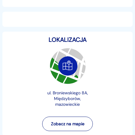
Dokumenty przygotowane do rejestracji
Pełna Gwarancja Producenta !
LOKALIZACJA
Ocynkowana rama !!!
Dostępne różne kolory
Certyfikat XL
Multilock
Hamulce tarczowe
Podnoszona pierwsza oś
ul. Broniewskiego 8A,
Międzyborów,
Osie SCHMITZ
mazowieckie
Dach otwierany
Aluminiowe deski 32 szt.
Opony 385/65/22,5
Zobacz na mapie
Koło zapasowe plus 500 eur /szt