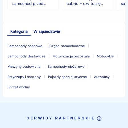
klimacie?
samochód przed
cabrio – czy to się
sam
jesiennymi chłodami i
opłaca w polskim
his
deszczem?
klimacie?
Kategoria
W sąsiedztwie
Samochody osobowe
Części samochodowe
Samochody dostawcze
Motoryzacja pozostałe
Motocykle
Maszyny budowlane
Samochody ciężarowe
Przyczepy i naczepy
Pojazdy specjalistyczne
Autobusy
Sprzęt wodny
SERWISY PARTNERSKIE