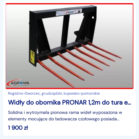
Rogóźno-Dworzec, grudziądzki, kujawsko-pomorskie
Widły do obornika PRONAR 1,2m do tura euro
Solidna i wytrzymała pionowa rama wideł wyposażona w
elementy mocujące do ładowacza czołowego posiada
poziome zęby służące do wbijania się w materiał
1 900
zł
przewozowy