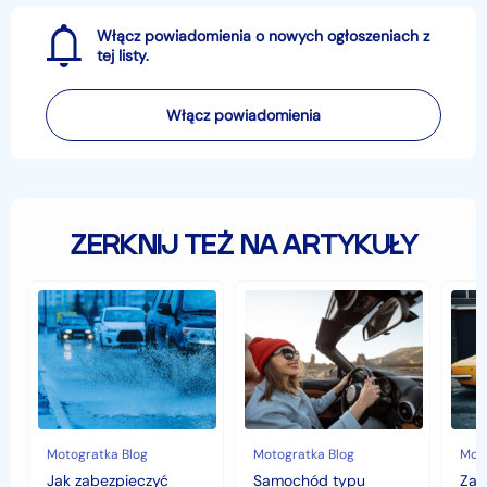
Włącz powiadomienia o nowych ogłoszeniach z
tej listy.
Włącz powiadomienia
ZERKNIJ TEŻ NA ARTYKUŁY
Jak
Samochód
Zab
zabezpieczyć
typu
sam
samochód
cabrio
czyli
przed
–
hist
jesiennymi
czy
war
chłodami
to
fort
i
się
deszczem?
opłaca
w
Motogratka Blog
Motogratka Blog
Moto
polskim
Jak zabezpieczyć
Samochód typu
Zab