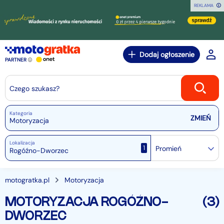
REKLAMA
Dodaj ogłoszenie
PARTNER
Czego szukasz?
Kategoria
Motoryzacja
Lokalizacja
1
Promień
motogratka.pl
Motoryzacja
MOTORYZACJA ROGÓŹNO-
(3)
DWORZEC