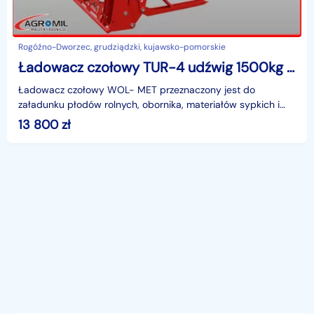
Rogóźno-Dworzec, grudziądzki, kujawsko-pomorskie
Ładowacz czołowy TUR-4 udźwig 1500kg euroramka C382, 380, Zetor 7341 itp.
Ładowacz czołowy WOL- MET przeznaczony jest do
załadunku płodów rolnych, obornika, materiałów sypkich i
objętościowych oraz lekkich prac transportowych w gospod
13 800
zł