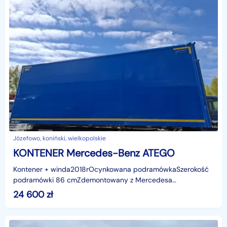
Józefowo, koniński, wielkopolskie
KONTENER Mercedes-Benz ATEGO
Kontener + winda2018rOcynkowana podramówkaSzerokość
podramówki 86 cmZdemontowany z Mercedesa
AtegoKontener pasuje również na MAN TGLSzerokość wew.
24 600
zł
2.49mDługość