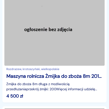
Rozdrażew, krotoszyński, wielkopolskie
Maszyna rolnicza Żmijka do zboża 8m 2015r
Żmijka do zboża 8m długa z możliwością
przedłużaniaprzekrój żmijki: 200Więcej informacji udzielę
telefonicznie: 503-961-423
4 500
zł