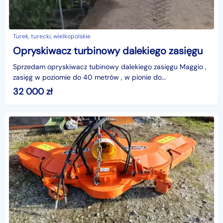
Turek, turecki, wielkopolskie
Opryskiwacz turbinowy dalekiego zasięgu
Sprzedam opryskiwacz tubinowy dalekiego zasięgu Maggio ,
zasięg w poziomie do 40 metrów , w pionie do
30m.Stosowany w tunelach i szkółkachZapotrzebowanie
32 000
zł
mocy o