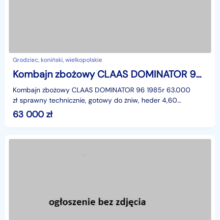
Grodziec, koniński, wielkopolskie
Kombajn zbożowy CLAAS DOMINATOR 96 1984r heder 4.6m Gotowy do żniw!
Kombajn zbożowy CLAAS DOMINATOR 96 1985r 63.000
zł sprawny technicznie, gotowy do żniw, heder 4,60
koszeniaklimatyzacja możliwość transportutel. 606-308-45
63 000
zł