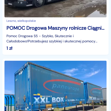
Leszno, wielkopolskie
POMOC Drogowa Maszyny rolnicze Ciągniki Busy Laweta S5
Pomoc Drogowa S5 - Szybko, Skutecznie i
Całodobowo!Potrzebujesz szybkiej i skutecznej pomocy
drogowej? Jesteśmy tu, by Ci pomóc, niezależnie od pory
1
zł
dnia czy no