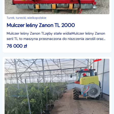
Turek, turecki, wielkopolskie
Mulczer leśny Zanon TL 2000
Mulczer leśny Zanon TLzęby stałe widiaMulczer leśny Zanon
serii TL to maszyna przeznaczona do niszczenia zarośli oraz
pozostałości leśnych o grubości do 20 cm.P
76 000
zł