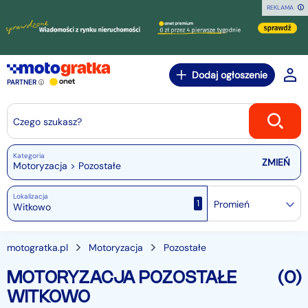
REKLAMA
Dodaj ogłoszenie
PARTNER
Czego szukasz?
Kategoria
Motoryzacja > Pozostałe
Lokalizacja
1
Promień
motogratka.pl
Motoryzacja
Pozostałe
MOTORYZACJA POZOSTAŁE
(0)
WITKOWO