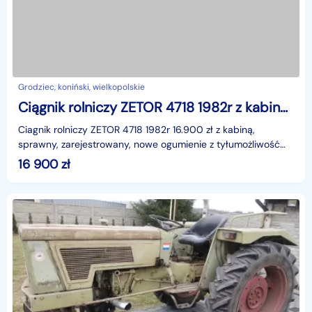
Grodziec, koniński, wielkopolskie
Ciągnik rolniczy ZETOR 4718 1982r z kabiną Możliwy transport
Ciagnik rolniczy ZETOR 4718 1982r 16.900 zł z kabiną,
sprawny, zarejestrowany, nowe ogumienie z tyłumożliwość
transportutel. 606-308-454 i tel. 517-336-895
16 900
zł