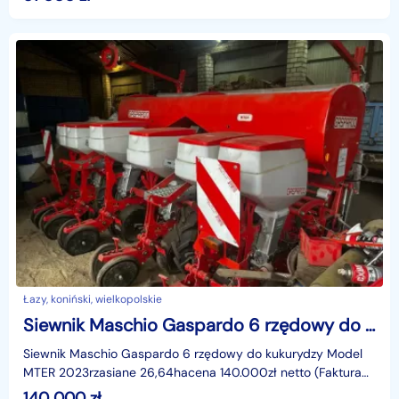
Łazy, koniński, wielkopolskie
Siewnik Maschio Gaspardo 6 rzędowy do kukurydzy Model MTER 2023r
Siewnik Maschio Gaspardo 6 rzędowy do kukurydzy Model
MTER 2023rzasiane 26,64hacena 140.000zł netto (Faktura
VAT)tel. 503-039-974 Łazy woj. wielkopolskie
140 000
zł