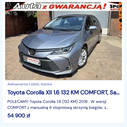
Aleksandrów Łódzki, łódzkie
Toyota Corolla XII 1.6 132 KM COMFORT, Salon PL,I WŁ, serwisowana, f.vat23%,
POLECAMY-Toyota Corolla 1.6 (132 KM) 2019 . W wersji
COMFORT z manualną 6 stopniową skrzynią biegów, z
polskiego salonu od pierwszego właściciela, serwis
54 900
zł