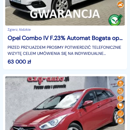
Zgierz, łódzkie
Opel Combo IV F.23% Automat Bogata opcja Serwis Gwarancja
PRZED PRZYJAZDEM PROSIMY POTWIERDZIĆ TELEFONICZNIE
WIZYTĘ CELEM UMÓWIENIA SIĘ NA INDYWIDUALNE
BEZPIECZNE OGLĘDZINY..Bardzo zadbany egzemplarz.
63 000
zł
Faktura VAT 23%Sa