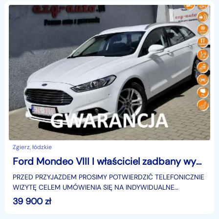
Zgierz, łódzkie
Ford Mondeo VIII I właściciel zadbany wyposazenie Gwarancja
PRZED PRZYJAZDEM PROSIMY POTWIERDZIĆ TELEFONICZNIE
WIZYTĘ CELEM UMÓWIENIA SIĘ NA INDYWIDUALNE
BEZPIECZNE OGLĘDZINY..Zadbany egzemplarz.
39 900
zł
wyprodukowany w 2015r. R