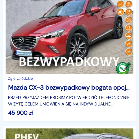
Zgierz, łódzkie
Mazda CX-3 bezwypadkowy bogata opcja Gwarancja
PRZED PRZYJAZDEM PROSIMY POTWIERDZIĆ TELEFONICZNIE
WIZYTĘ CELEM UMÓWIENIA SIĘ NA INDYWIDUALNE
BEZPIECZNE OGLĘDZINY..Bardzo zadbany
45 900
zł
egzemplarz.Samochód sprowadzo