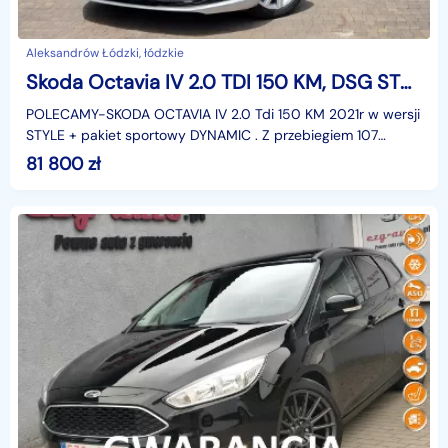
Aleksandrów Łódzki, łódzkie
Skoda Octavia IV 2.0 TDI 150 KM, DSG STYLE+pakiet, Salon PL,serwis ASO, F.VAT23,leasi
POLECAMY-SKODA OCTAVIA IV 2.0 Tdi 150 KM 2021r w wersji
STYLE + pakiet sportowy DYNAMIC . Z przebiegiem 107
tys.km !! - rzeczywistym -udokumentowanym, serwis
81 800
zł