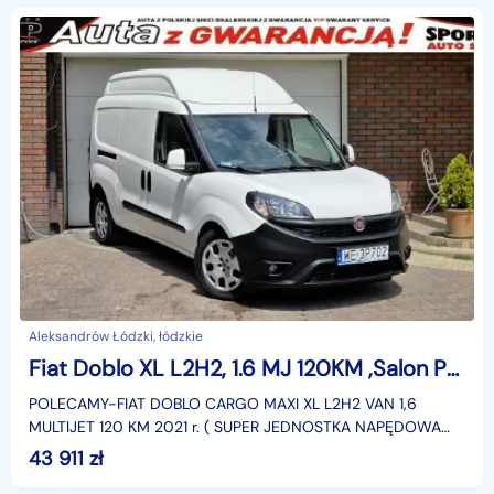
Aleksandrów Łódzki, łódzkie
Fiat Doblo XL L2H2, 1.6 MJ 120KM ,Salon PL,I WŁ, grzane fotele, F.VAT23,leasin
POLECAMY-FIAT DOBLO CARGO MAXI XL L2H2 VAN 1,6
MULTIJET 120 KM 2021 r. ( SUPER JEDNOSTKA NAPĘDOWA
MULTIJET ) z udokumentowanym przebiegiem,użytkowany w
43 911
zł
długich