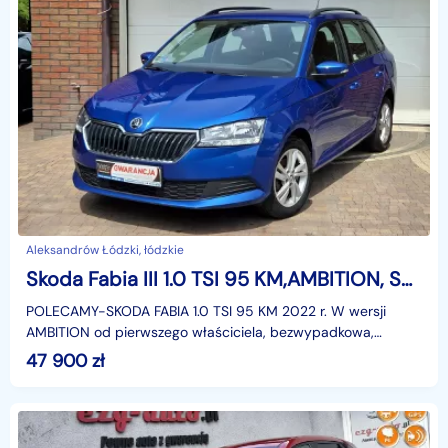
Aleksandrów Łódzki, łódzkie
Skoda Fabia III 1.0 TSI 95 KM,AMBITION, Salon PL,F.VAT23% Bezwypadkowa
POLECAMY-SKODA FABIA 1.0 TSI 95 KM 2022 r. W wersji
AMBITION od pierwszego właściciela, bezwypadkowa,
serwisowana , W pięknym kolorze- niebieski metalicKupion
47 900
zł