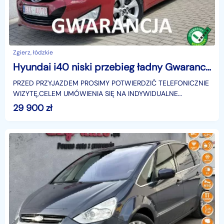
Zgierz, łódzkie
Hyundai i40 niski przebieg ładny Gwarancja
PRZED PRZYJAZDEM PROSIMY POTWIERDZIĆ TELEFONICZNIE
WIZYTĘ,CELEM UMÓWIENIA SIĘ NA INDYWIDUALNE
BEZPIECZNE OGLĘDZINY..Zadbany egzemplarz.Samochód
29 900
zł
sprowadzony z Ni