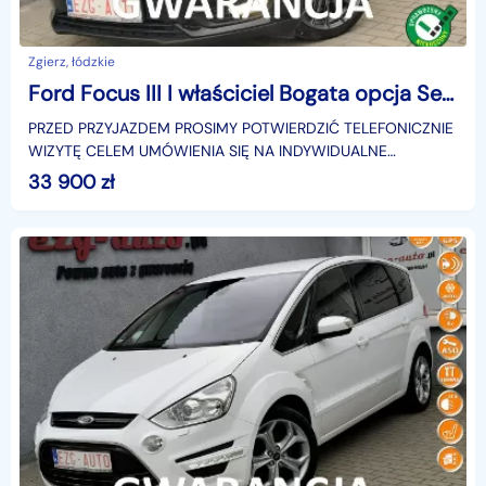
Zgierz, łódzkie
Ford Focus III I właściciel Bogata opcja Serwis Gwarancja
PRZED PRZYJAZDEM PROSIMY POTWIERDZIĆ TELEFONICZNIE
WIZYTĘ CELEM UMÓWIENIA SIĘ NA INDYWIDUALNE
BEZPIECZNE OGLĘDZINY..Zadbany egzemplarz.Samochód
33 900
zł
sprowadzony z Ni