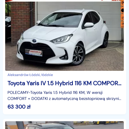
Aleksandrów Łódzki, łódzkie
Toyota Yaris IV 1.5 Hybrid 116 KM COMPORT, Salon PL,I WŁ,Serwis ASO,bezwypadkowy f.v
POLECAMY-Toyota Yaris 1.5 Hybrid 116 KM, W wersji
COMFORT + DODATKI z automatyczną bezstopniową skrzynią
biegów e-CVTz polskiego salonu, serwisowany cały czas .
63 300
zł