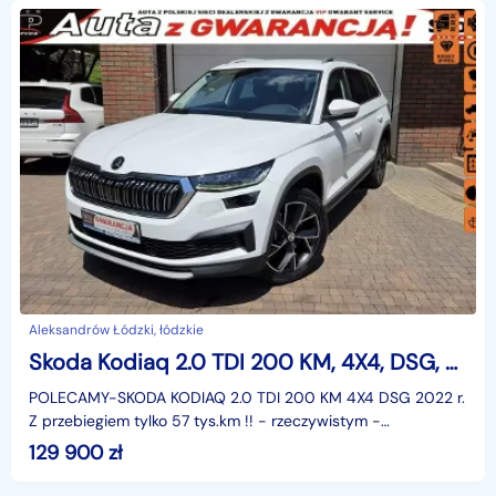
Aleksandrów Łódzki, łódzkie
Skoda Kodiaq 2.0 TDI 200 KM, 4X4, DSG, STYLE ,Salon PL,Serwis ASO tylko 57 tys km
POLECAMY-SKODA KODIAQ 2.0 TDI 200 KM 4X4 DSG 2022 r.
Z przebiegiem tylko 57 tys.km !! - rzeczywistym -
udokumentowanym. W wersji STYLE, od pierwszego
129 900
zł
właścicie