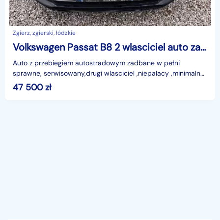
Zgierz, zgierski, łódzkie
Volkswagen Passat B8 2 wlasciciel auto zadbane stan bardzo dobry
Auto z przebiegiem autostradowym zadbane w pełni
sprawne, serwisowany,drugi wlasciciel ,niepalacy ,minimalne
slady zaysowan lakieru wynikajace z uzytkowania,wym
47 500
zł