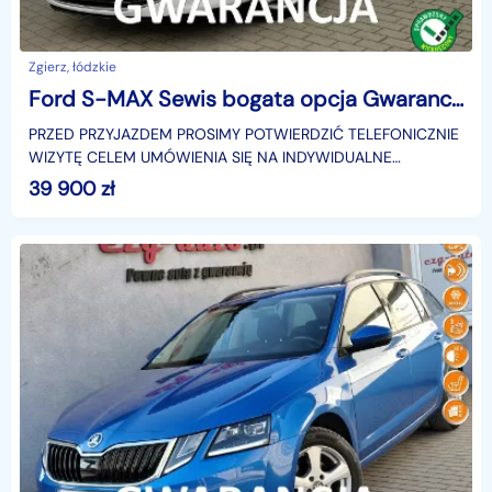
Zgierz, łódzkie
Ford S-MAX Sewis bogata opcja Gwarancja
PRZED PRZYJAZDEM PROSIMY POTWIERDZIĆ TELEFONICZNIE
WIZYTĘ CELEM UMÓWIENIA SIĘ NA INDYWIDUALNE
BEZPIECZNE OGLĘDZINY..Zadbany egzemplarz.Samochód
39 900
zł
sprowadzony z Ni