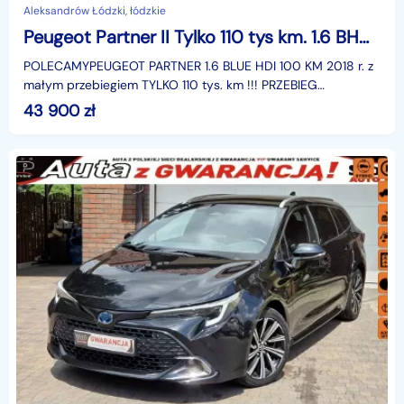
Aleksandrów Łódzki, łódzkie
Peugeot Partner II Tylko 110 tys km. 1.6 BHDI 100 KM, SALON PL,I WŁ,Tempomat F.vat23%,
POLECAMYPEUGEOT PARTNER 1.6 BLUE HDI 100 KM 2018 r. z
małym przebiegiem TYLKO 110 tys. km !!! PRZEBIEG
RZECZYWISTY UDOKUMENTOWANY Kupiony w polskim
43 900
zł
salonie,