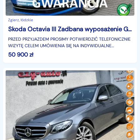
Zgierz, łódzkie
Skoda Octavia III Zadbana wyposażenie Gwarancja
PRZED PRZYJAZDEM PROSIMY POTWIERDZIĆ TELEFONICZNIE
WIZYTĘ CELEM UMÓWIENIA SIĘ NA INDYWIDUALNE
BEZPIECZNE OGLĘDZINY..Zadbany egzemplarz.Samochód
50 900
zł
sprowadzony z Ni