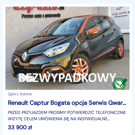
Zgierz, łódzkie
Renault Captur Bogata opcja Serwis Gwarancja
PRZED PRZYJAZDEM PROSIMY POTWIERDZIĆ TELEFONICZNIE
WIZYTĘ CELEM UMÓWIENIA SIĘ NA INDYWIDUALNE
BEZPIECZNE OGLĘDZINY..Bardzo zadbany
33 900
zł
egzemplarz.Samochód sprowadzo