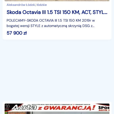
Aleksandrów Łódzki, łódzkie
Skoda Octavia III 1.5 TSI 150 KM, ACT, STYLE DSG, Salon PL,F.VAT23,leasing, bezwypadko
POLECAMY-SKODA OCTAVIA III 1.5 TSI 150 KM 2019r w
bogatej wersji STYLE z automatyczną skrzynią DSG z
przebiegiem 136 tys.km !! - rzeczywistym , w 100%
57 900
zł
bezwypadk