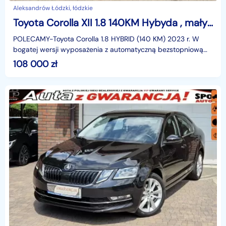
Aleksandrów Łódzki, łódzkie
Toyota Corolla XII 1.8 140KM Hybyda , mały przebieg TYLKO 11 tys. km. Bogata wersja .
POLECAMY-Toyota Corolla 1.8 HYBRID (140 KM) 2023 r. W
bogatej wersji wyposażenia z automatyczną bezstopniową
skrzynią biegów, z bardzo małym rzeczywistym p
108 000
zł