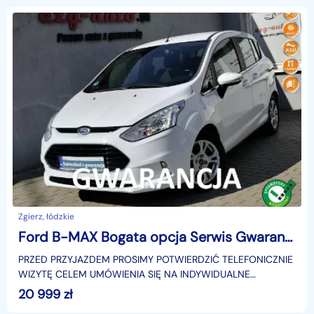
Zgierz, łódzkie
Ford B-MAX Bogata opcja Serwis Gwarancja
PRZED PRZYJAZDEM PROSIMY POTWIERDZIĆ TELEFONICZNIE
WIZYTĘ CELEM UMÓWIENIA SIĘ NA INDYWIDUALNE
BEZPIECZNE OGLĘDZINY..Bardzo zadbany egzemplarz ..Pełna
20 999
zł
dokumentac