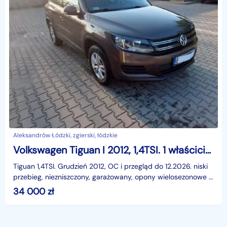
Aleksandrów Łódzki, zgierski, łódzkie
Volkswagen Tiguan I 2012, 1,4TSI. 1 właścicielka, niski przebieg, salon Polska.
Tiguan 1,4TSI. Grudzień 2012, OC i przegląd do 12.2026. niski
przebieg, niezniszczony, garażowany, opony wielosezonowe z
2025 roku.
34 000
zł