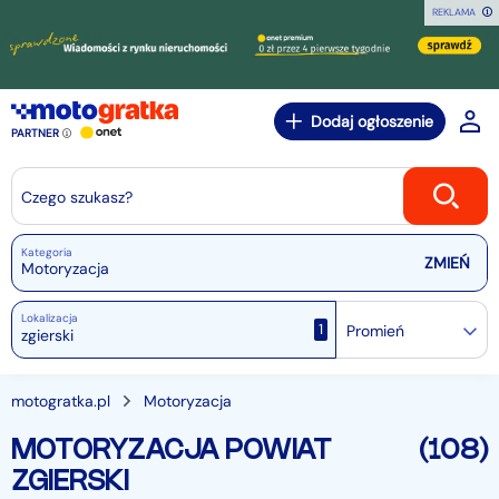
REKLAMA
Dodaj ogłoszenie
PARTNER
Czego szukasz?
Kategoria
Motoryzacja
Lokalizacja
1
Promień
motogratka.pl
Motoryzacja
MOTORYZACJA POWIAT
(108)
ZGIERSKI