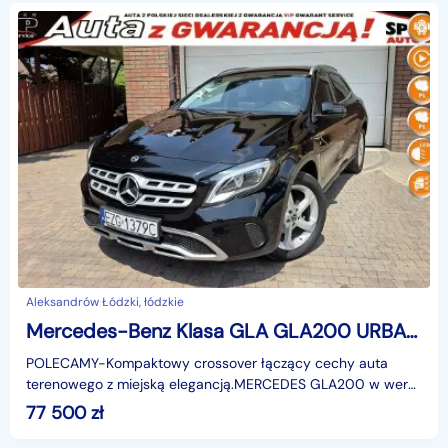
Aleksandrów Łódzki, łódzkie
Mercedes-Benz Klasa GLA GLA200 URBAN + pakiet , Salon PL, serwisowany, Faktura vat
POLECAMY-Kompaktowy crossover łączący cechy auta
terenowego z miejską elegancją.MERCEDES GLA200 w wersji
URBAN + doposażenie, 2 komplety opon lato + zimaSerwiso
77 500
zł