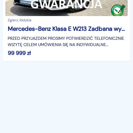
Zgierz, łódzkie
Mercedes-Benz Klasa E W213 Zadbana wyposażenie Gwarancja
PRZED PRZYJAZDEM PROSIMY POTWIERDZIĆ TELEFONICZNIE
WIZYTĘ CELEM UMÓWIENIA SIĘ NA INDYWIDUALNE
BEZPIECZNE OGLĘDZINY..Bardzo zadbany
99 999
zł
egzemplarz.Samochód sprowadzo