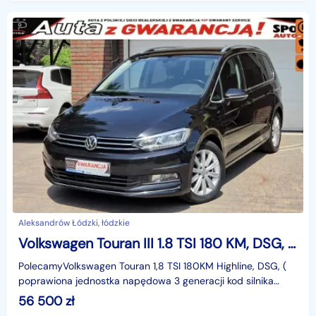
Aleksandrów Łódzki, łódzkie
Volkswagen Touran III 1.8 TSI 180 KM, DSG, Highline - Bezwypadkowy, Salon PL, F.vat 23%
PolecamyVolkswagen Touran 1,8 TSI 180KM Highline, DSG, (
poprawiona jednostka napędowa 3 generacji kod silnika
EA888 )I właściciel, kupiony w polskim salonie, b
56 500
zł