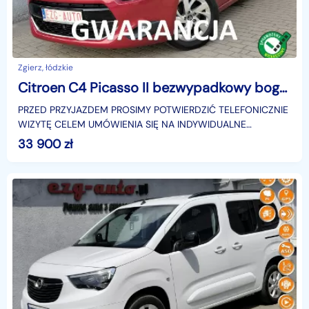
Zgierz, łódzkie
Citroen C4 Picasso II bezwypadkowy bogate wyposażenie Gwarancja
PRZED PRZYJAZDEM PROSIMY POTWIERDZIĆ TELEFONICZNIE
WIZYTĘ CELEM UMÓWIENIA SIĘ NA INDYWIDUALNE
BEZPIECZNE OGLĘDZINY..Bardzo zadbany
33 900
zł
egzemplarz.Samochód sprowadzo