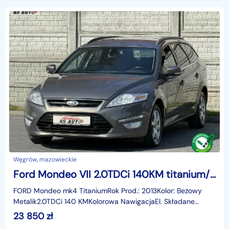
Węgrów, mazowieckie
Ford Mondeo VII 2.0TDCi 140KM titanium/Navi/LEDy/Alufelgi/Pod.fotele/PDC/Hak/Serwis
FORD Mondeo mk4 TitaniumRok Prod.: 2013Kolor: Beżowy
Metalik2.0TDCi 140 KMKolorowa NawigacjaEl. Składane
lusterkaLedyCzujniki parkowania tył i przódKsiążka serw
23 850
zł