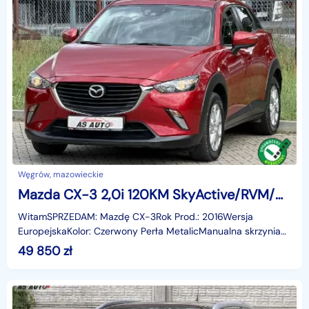
Węgrów, mazowieckie
Mazda CX-3 2,0i 120KM SkyActive/RVM/Navi/PDC/Alu/USB/AUX
WitamSPRZEDAM: Mazdę CX-3Rok Prod.: 2016Wersja
EuropejskaKolor: Czerwony Perła MetalicManualna skrzynia
biegówNapęd na przód2.0 Benzyna120 KMŁadna
49 850
zł
tapicerkaNawi