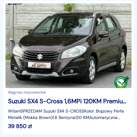
Węgrów, mazowieckie
Suzuki SX4 S-Cross 1,6MPi 120KM Premium/SerwisASO/Bluetooth/Alu/KeyLess/Mokka
WitamSPRZEDAM Suzuki SX4 S-CROSSKolor: Brązowy Perła
Metalik (Mokka Brown)1.6 Benzyna120 KMAutomatyczna
skrzynia biegówSerwisowany w ASO do
39 850
zł
końcaUdokumentowany