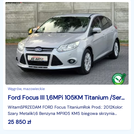
Węgrów, mazowieckie
Ford Focus III 1,6MPi 105KM Titanium /Serwis/Tempomat/Alufelgi/Climatronic
WitamSPRZEDAM FORD Focus TitaniumRok Prod.: 2012Kolor:
Szary Metalik1,6 Benzyna MPi105 KM5 biegowa skrzynia
biegówBezwypadkowySerwisowanyPodgrzewane foteleCzyst
25 850
zł