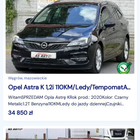
Węgrów, mazowieckie
Opel Astra K 1,2i 110KM/Ledy/TempomatACC/Pod.Fotele/Czujniki Parkowania/Serwis/Al
WitamSPRZEDAM Opla Astrę KRok prod.: 2020Kolor: Czarny
Metalic1.2T Benzyna110KMLedy do jazdy dziennejCzujniki
parkowania przód i tyłTempomat ACCPodgrzewane fot
34 850
zł