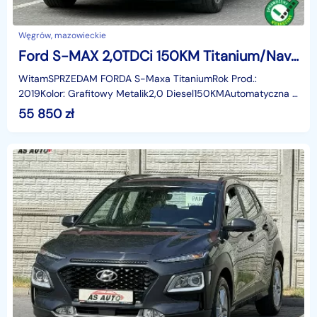
Węgrów, mazowieckie
Ford S-MAX 2,0TDCi 150KM Titanium/Navi/Ledy/Automat/ParkAssist/PDC/Ambiente
WitamSPRZEDAM FORDA S-Maxa TitaniumRok Prod.:
2019Kolor: Grafitowy Metalik2,0 Diesel150KMAutomatyczna 8
stopniowa skrzynia biegówBezwypadkowyCzujniki
55 850
zł
parkowania