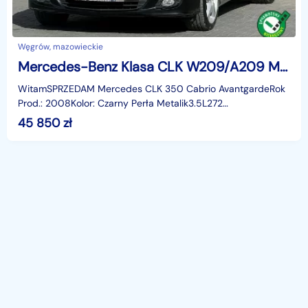
Węgrów, mazowieckie
Mercedes-Benz Klasa CLK W209/A209 Mercedes-Benz Klasa CLK 3.5V6 272KM Cabrio/Avantgarde/Skóry/Navi/Tempomat/SerwisASO/Hak
WitamSPRZEDAM Mercedes CLK 350 Cabrio AvantgardeRok
Prod.: 2008Kolor: Czarny Perła Metalik3.5L272
KMAutomatyczna skrzynia biegówSerwisowany w
45 850
zł
ASOSkórzana tapice