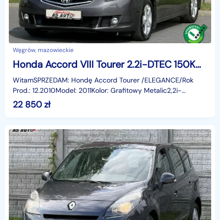
Węgrów, mazowieckie
Honda Accord VIII Tourer 2.2i-DTEC 150KM ELegance/USB/Podgrzewane fotele/Serwis/Alu/
WitamSPRZEDAM: Hondę Accord Tourer /ELEGANCE/Rok
Prod.: 12.2010Model: 2011Kolor: Grafitowy Metalic2,2i-
Dtec150 KM6 biegówWelurowa tapicerkaElektryczna klapa
22 850
zł
ba