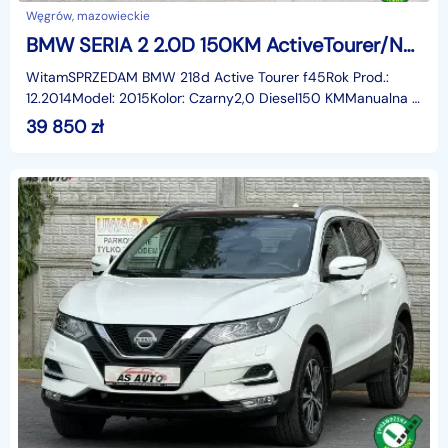
Węgrów, mazowieckie
BMW SERIA 2 2.0D 150KM ActiveTourer/Navi/Tempomat/Alu/Serwis/Parktronic/Serwis
WitamSPRZEDAM BMW 218d Active Tourer f45Rok Prod.:
12.2014Model: 2015Kolor: Czarny2,0 Diesel150 KMManualna 6
biegowa skrzynia biegówCzujniki parkowania z wizual
39 850
zł