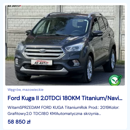
Węgrów, mazowieckie
Ford Kuga II 2.0TDCi 180KM Titanium/Navi/Kamera/Półskóry/Tempomat/Serwis/Alu
WitamSPRZEDAM FORD KUGA TitaniumRok Prod.: 2019Kolor:
Grafitowy2.0 TDCi180 KMAutomatyczna skrzynia
biegówBezwypadkowyKsiążka serwisowaSerwisowany do
58 850
zł
końca w ASO