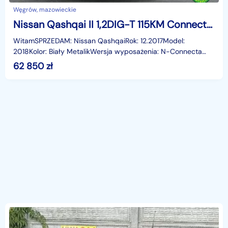
Węgrów, mazowieckie
Nissan Qashqai II 1,2DIG-T 115KM Connecta/Navi/Kamera360/FullLed/Panorama/PDC/Alu18/AC
WitamSPRZEDAM: Nissan QashqaiRok: 12.2017Model:
2018Kolor: Biały MetalikWersja wyposażenia: N-Connecta
+1.2 DIG-T115 KM6 biegówFull LEDyKamera cofaniaKamery
62 850
zł
360