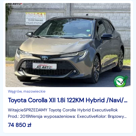
Węgrów, mazowieckie
Toyota Corolla XII 1.8i 122KM Hybrid /Navi/Led/Kamera/Pod.Fotele/Tempomat/PDC/Alu/Hak
WitajcieSPRZEDAMY Toyotę Corolle Hybrid ExecutiveRok
Prod.: 2019Wersja wyposażeniowa: ExecutiveKolor: Brązowy
Perła Metalik + Czarny dach1,8 VVTi HybrydaAutomat
74 850
zł