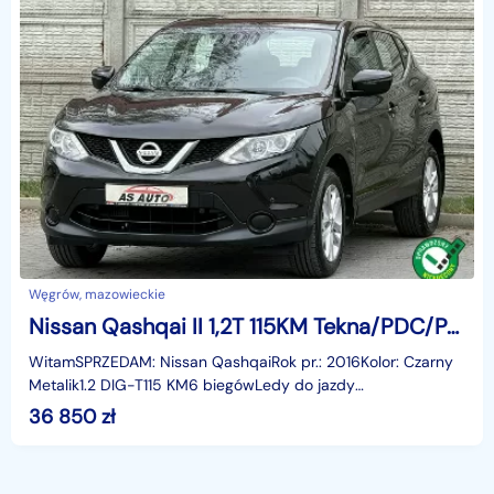
Węgrów, mazowieckie
Nissan Qashqai II 1,2T 115KM Tekna/PDC/Pod.Fotele/Klima/Alu/Tempomat/Serwis
WitamSPRZEDAM: Nissan QashqaiRok pr.: 2016Kolor: Czarny
Metalik1.2 DIG-T115 KM6 biegówLedy do jazdy
dziennejBluetoothZestaw głośnomówiącyWejście
36 850
zł
USB/AUXCzujniki