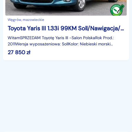
Węgrów, mazowieckie
Toyota Yaris III 1.33i 99KM Soll/Nawigacja/Kamera cofania/Dach Panoramiczny/SalonPL/A
WitamSPRZEDAM Toyotę Yaris III -Salon PolskaRok Prod.:
2011Wersja wyposażeniowa: SollKolor: Niebieski morski
metalik1,33 benzna99 KM 6 biegówKamera cofaniaNawig
27 850
zł