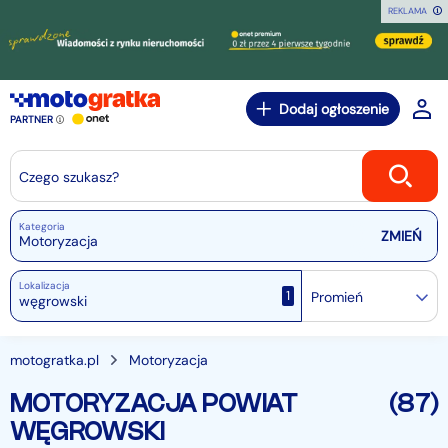
REKLAMA
Dodaj ogłoszenie
PARTNER
Czego szukasz?
Kategoria
Motoryzacja
Lokalizacja
1
Promień
motogratka.pl
Motoryzacja
MOTORYZACJA POWIAT
(87)
WĘGROWSKI