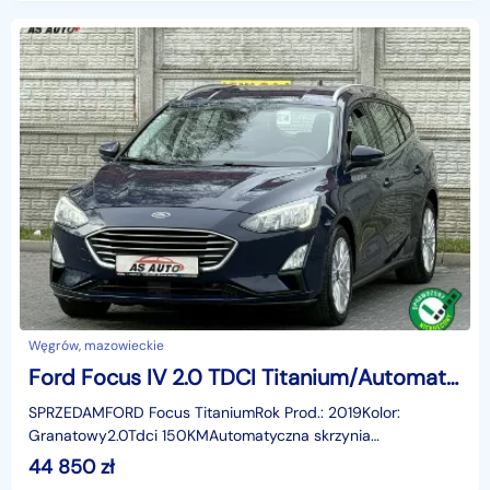
Węgrów, mazowieckie
Ford Focus IV 2.0 TDCI Titanium/Automat/Kamera/Nawigacja/PDC/ACC/Alu/Serwis
SPRZEDAMFORD Focus TitaniumRok Prod.: 2019Kolor:
Granatowy2.0Tdci 150KMAutomatyczna skrzynia
BiegówSerwisowanyNawigacjaLedy do jazdy
44 850
zł
dziennejDoświetlanie zakręt