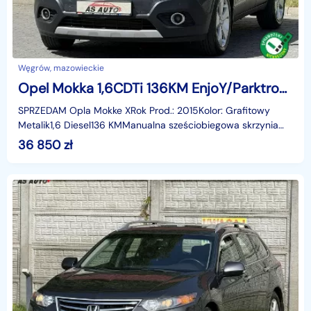
Węgrów, mazowieckie
Opel Mokka 1,6CDTi 136KM EnjoY/Parktronic/SerwisASO/Alufelgi/Navi
SPRZEDAM Opla Mokke XRok Prod.: 2015Kolor: Grafitowy
Metalik1,6 Diesel136 KMManualna sześciobiegowa skrzynia
biegówBogata wersja wyposażenia: NjoYSerwisowany w
36 850
zł