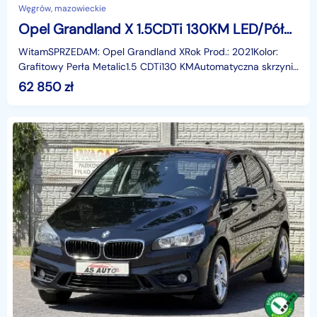
Węgrów, mazowieckie
Opel Grandland X 1.5CDTi 130KM LED/PółSkóry/Alu18/Pod.Fotele/LaneAssist/PDC/Hak/Serwi
WitamSPRZEDAM: Opel Grandland XRok Prod.: 2021Kolor:
Grafitowy Perła Metalic1.5 CDTi130 KMAutomatyczna skrzynia
biegówKamera cofaniaLedy do jazdy dziennejSystem
62 850
zł