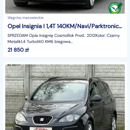
Węgrów, mazowieckie
Opel Insignia I 1,4T 140KM/Navi/Parktronic/Tempomat/Zarejestrowany w PL/Serwisowany
SPRZEDAM Opla Insignię CosmoRok Prod.: 2012Kolor: Czarny
Metalik1,4 Turbo140 KM6 biegowa
skrzyniaNawigacjaTempomatCzujniki
21 850
zł
parkowaniaSerwisowanyMożliwość sprawd