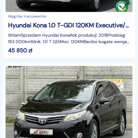
Węgrów, mazowieckie
Hyundai Kona 1.0 T-GDI 120KM Executive/Kamera/Led/Android/Serwis/Alu/Navi/KeyLess
WitamSprzedam Hyundai KonaRok produkcji: 2018Przebieg:
183 000kmSilnik: 1.0 T GDiMoc: 120KMBardzo bogata wersja
wyposażeniaStan auta jak nowy.System Bez-kluczyk
45 850
zł