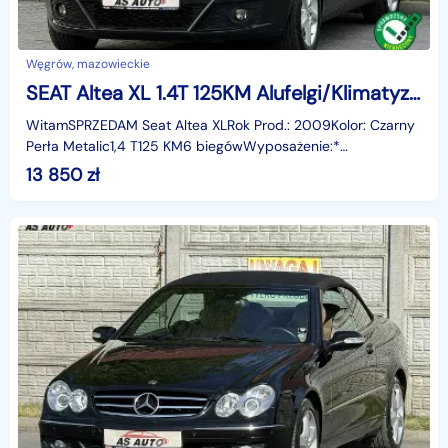
Węgrów, mazowieckie
SEAT Altea XL 1.4T 125KM Alufelgi/Klimatyzacja/Stylance
WitamSPRZEDAM Seat Altea XLRok Prod.: 2009Kolor: Czarny
Perła Metalic1,4 T125 KM6 biegówWyposażenie:*
klimatyzacja,* multimedialna kierownica,* ABS, ESP,* regul
13 850
zł