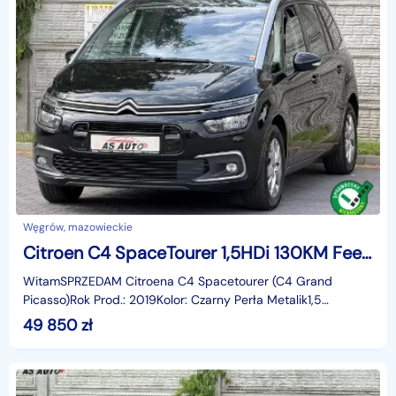
Węgrów, mazowieckie
Citroen C4 SpaceTourer 1,5HDi 130KM Feel/Navi/Led/Panorama/Pod.Fotele/Tempomat/PDC/Hak/Kame
WitamSPRZEDAM Citroena C4 Spacetourer (C4 Grand
Picasso)Rok Prod.: 2019Kolor: Czarny Perła Metalik1,5
HDi130KMWersja 7 osobowaManualna skrzynia
49 850
zł
biegówNawigacjaK