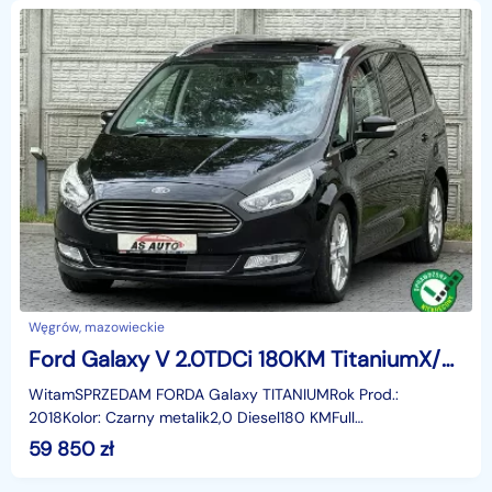
Węgrów, mazowieckie
Ford Galaxy V 2.0TDCi 180KM TitaniumX/Navi/7-Foteli/GrzanaSzyba/Parktronik/Alu18
WitamSPRZEDAM FORDA Galaxy TITANIUMRok Prod.:
2018Kolor: Czarny metalik2,0 Diesel180 KMFull
LedDynamiczne kierunkowskazySkórzana tapicerka +
59 850
zł
alkantaraSzklany Pa