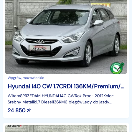
Węgrów, mazowieckie
Hyundai i40 CW 1.7CRDi 136KM/Premium/Led/Tempomat/Alu16/SerwisASO
WitamSPRZEDAM HYUNDAI i40 CWRok Prod.: 2012Kolor:
Srebny Metalik1.7 Diesel136KM6 biegówLedy do jazdy
dziennejSerwisowany w ASOWejście USBWejście AUXOpony
24 850
zł
jak n