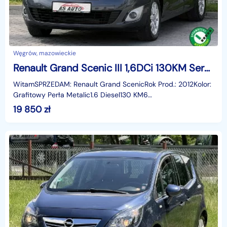
Węgrów, mazowieckie
Renault Grand Scenic III 1,6DCi 130KM Serwisowany/7Foteli/Zadbany/Alufelgi/Podgrzewane fotele
WitamSPRZEDAM: Renault Grand ScenicRok Prod.: 2012Kolor:
Grafitowy Perła Metalic1.6 Diesel130 KM6
biegówSerwisowany w ASOBezwypadkowyŁadna czysta
19 850
zł
tapicerka7 oso