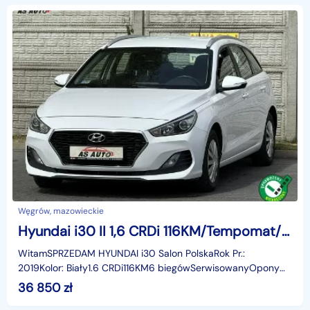
Węgrów, mazowieckie
Hyundai i30 II 1,6 CRDi 116KM/Tempomat/LaneAssist/Serwisowany/SalonPL
WitamSPRZEDAM HYUNDAI i30 Salon PolskaRok Pr.:
2019Kolor: Biały1.6 CRDi116KM6 biegówSerwisowanyOpony
jak noweTempomatBluetoothUSBClimatronicLane
36 850
zł
AssistCzysty śr