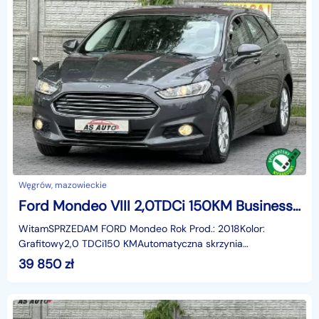
Węgrów, mazowieckie
Ford Mondeo VIII 2,0TDCi 150KM Business/Alu/Pod.Fotele/SerwisASO/Tempomat
WitamSPRZEDAM FORD Mondeo Rok Prod.: 2018Kolor:
Grafitowy2,0 TDCi150 KMAutomatyczna skrzynia
biegówKsiążka serwisowaTempomatPodgrzewane
39 850
zł
foteleElektrycznie skład