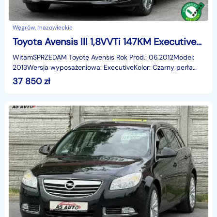
Węgrów, mazowieckie
Toyota Avensis III 1,8VVTi 147KM Executive/Navi/Skóra/Alufelgi/Kamera/Ledy/SerwisASO
WitamSPRZEDAM Toyotę Avensis Rok Prod.: 06.2012Model:
2013Wersja wyposażeniowa: ExecutiveKolor: Czarny perła
Metalic1,8 VVTi147 KM6 biegówSerwis ASO Toyota do s
37 850
zł