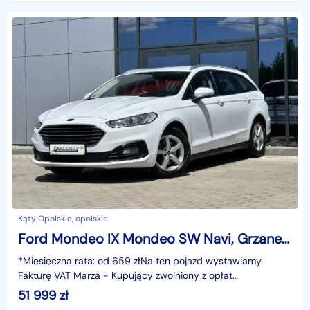
Kąty Opolskie, opolskie
Ford Mondeo IX Mondeo SW Navi, Grzane fotele i Szyba, Climatronic, Czujniki, Kamera,
*Miesięczna rata: od 659 złNa ten pojazd wystawiamy
Fakturę VAT Marża - Kupujący zwolniony z opłat
skarbowych.Gwarancja: 6 miesięcy.Cechy
51 999
zł
szczególne:ekonomiczny