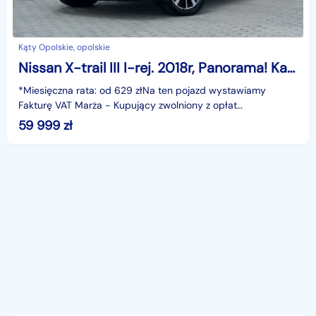
Kąty Opolskie, opolskie
Nissan X-trail III I-rej. 2018r, Panorama! Kamera 360, Navi, Skóra, Ele.Klapa, GWARANCJ
*Miesięczna rata: od 629 złNa ten pojazd wystawiamy
Fakturę VAT Marża - Kupujący zwolniony z opłat
skarbowych.Gwarancja: 6 miesięcy.Cechy
59 999
zł
szczególne:Samochód z