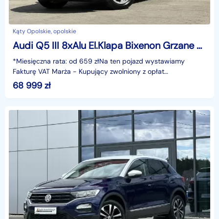
Kąty Opolskie, opolskie
Audi Q5 III 8xAlu El.Klapa Bixenon Grzane Fotele Czujniki Navi Bluetooth GWARANC
*Miesięczna rata: od 659 złNa ten pojazd wystawiamy
Fakturę VAT Marża - Kupujący zwolniony z opłat
skarbowych.Gwarancja: 6 miesięcy.Cechy
68 999
zł
szczególne:Dynamiczny