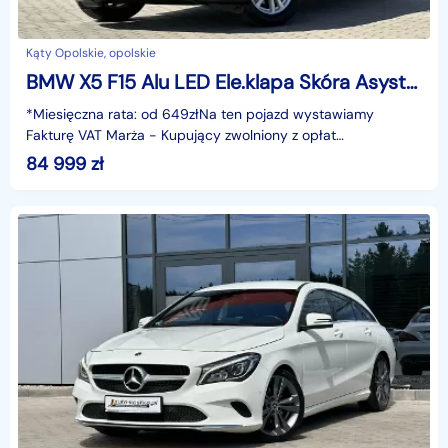
Kąty Opolskie, opolskie
BMW X5 F15 Alu LED Ele.klapa Skóra Asystent Kamera Navi Hak Serwis ASO GWARANCJ
*Miesięczna rata: od 649złNa ten pojazd wystawiamy
Fakturę VAT Marża - Kupujący zwolniony z opłat
skarbowych.Gwarancja: 6 miesięcy.Cechy szczególne:Wersja
84 999
zł
z pop