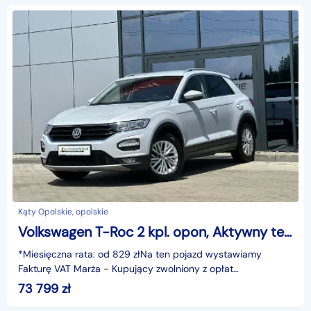
Kąty Opolskie, opolskie
Volkswagen T-Roc 2 kpl. opon, Aktywny tempomat, Climatronic, LED, Alu, GWARANCJA Serw
*Miesięczna rata: od 829 złNa ten pojazd wystawiamy
Fakturę VAT Marża - Kupujący zwolniony z opłat
skarbowych.Gwarancja: 6 miesięcy.Cechy szczególne:Silnik
73 799
zł
benz