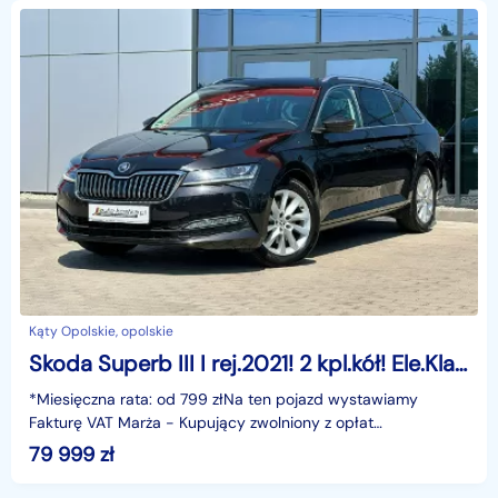
Kąty Opolskie, opolskie
Skoda Superb III I rej.2021! 2 kpl.kół! Ele.Klapa, Navi, LED, Alu, GWARANCJA,Bezwypad
*Miesięczna rata: od 799 złNa ten pojazd wystawiamy
Fakturę VAT Marża - Kupujący zwolniony z opłat
skarbowych.Gwarancja: 6 miesięcy.Cechy szczególne:I
79 999
zł
rejestrac