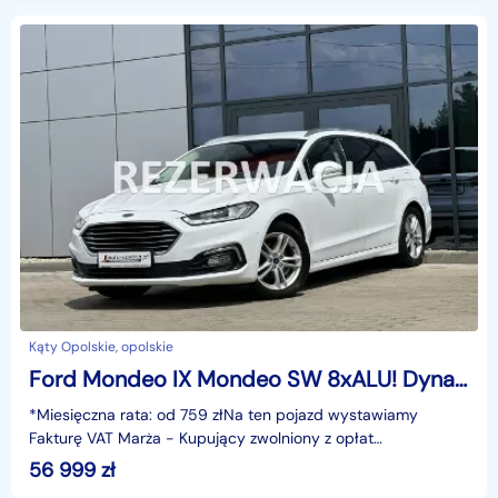
Kąty Opolskie, opolskie
Ford Mondeo IX Mondeo SW 8xALU! Dynamic LED, Navi, Grzane fotele/Szyba, Hak, Kamera,
*Miesięczna rata: od 759 złNa ten pojazd wystawiamy
Fakturę VAT Marża - Kupujący zwolniony z opłat
skarbowych.Gwarancja: 6 miesięcy.Cechy
56 999
zł
szczególne:ekonomiczny