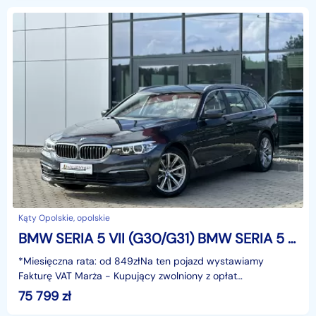
Kąty Opolskie, opolskie
BMW SERIA 5 VII (G30/G31) BMW SERIA 5 8xAlu Full LED Ele.klap, Skóra Asystent Navi Hak Serwis GWARANCJA
*Miesięczna rata: od 849złNa ten pojazd wystawiamy
Fakturę VAT Marża - Kupujący zwolniony z opłat
skarbowych.Gwarancja: 6 miesięcy.Cechy szczególne:Wersja
75 799
zł
z sil