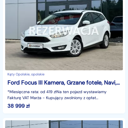
Kąty Opolskie, opolskie
Ford Focus III Kamera, Grzane fotele, Navi, Tempomat, Climatronic, Czujniki,GWARANC
*Miesięczna rata: od 419 złNa ten pojazd wystawiamy
Fakturę VAT Marża - Kupujący zwolniony z opłat
skarbowych.Gwarancja: 6 miesięcy.Cechy
38 999
zł
szczególne:Ekonomiczny