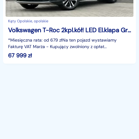
Kąty Opolskie, opolskie
Volkswagen T-Roc 2kpl.kół! LED El.klapa Grzane fotele Czujniki Asystent Navi GWARANCJ
*Miesięczna rata: od 679 złNa ten pojazd wystawiamy
Fakturę VAT Marża - Kupujący zwolniony z opłat
skarbowych.Gwarancja: 6 miesięcy.Cechy szczególne:wersja
67 999
zł
IQ D