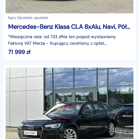
Kąty Opolskie, opolskie
Mercedes-Benz Klasa CLA 8xAlu, Navi, Półskóra, LED, Kamera, Grzane fotele, Ele.Klapa,GWARANC
*Miesięczna rata: od 733 złNa ten pojazd wystawiamy
Fakturę VAT Marża - Kupujący zwolniony z opłat
skarbowych.Gwarancja: 6 miesięcy.Cechy
71 999
zł
szczególne:Dynamiczny