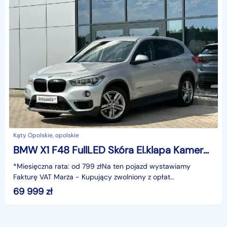
Kąty Opolskie, opolskie
BMW X1 F48 FullLED Skóra El.klapa Kamera Grzane fotele Climatronic Navi GWARANC
*Miesięczna rata: od 799 złNa ten pojazd wystawiamy
Fakturę VAT Marża - Kupujący zwolniony z opłat
skarbowych.Gwarancja: 6 miesięcy.Cechy
69 999
zł
szczególne:Dynamiczny