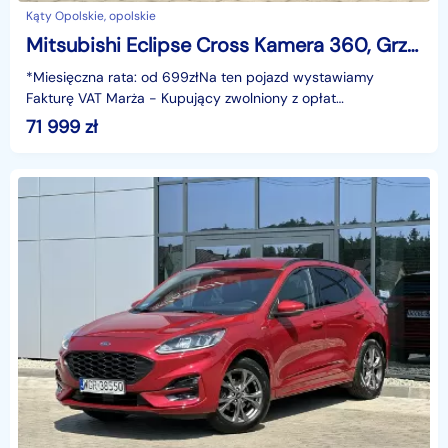
Kąty Opolskie, opolskie
Mitsubishi Eclipse Cross Kamera 360, Grzane fotele, HUD, Climatronic, Tempomat, Hak, GWARANCJ
*Miesięczna rata: od 699złNa ten pojazd wystawiamy
Fakturę VAT Marża - Kupujący zwolniony z opłat
skarbowych.Gwarancja: 6 miesięcy.Cechy
71 999
zł
szczególne:dynamiczny b