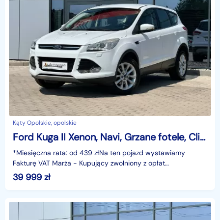
Kąty Opolskie, opolskie
Ford Kuga II Xenon, Navi, Grzane fotele, Climatronic, Czujniki, GWARANCJA, Serwis
*Miesięczna rata: od 439 złNa ten pojazd wystawiamy
Fakturę VAT Marża - Kupujący zwolniony z opłat
skarbowych.Gwarancja: 6 miesięcy.Cechy
39 999
zł
szczególne:Samochód z