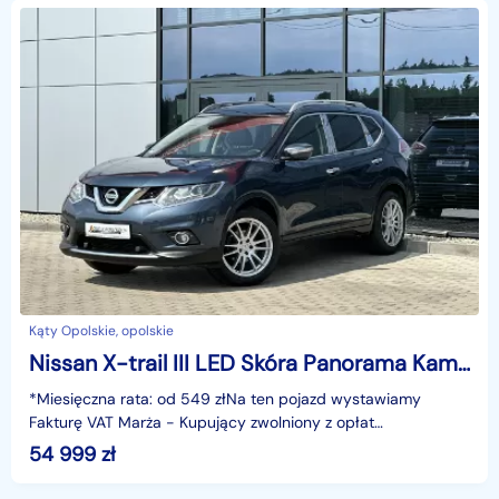
Kąty Opolskie, opolskie
Nissan X-trail III LED Skóra Panorama Kamera360 El.klapa Asystent Navi KeyLess GWARANCJ
*Miesięczna rata: od 549 złNa ten pojazd wystawiamy
Fakturę VAT Marża - Kupujący zwolniony z opłat
skarbowych.Gwarancja: 6 miesięcy.Cechy
54 999
zł
szczególne:Dynamiczny