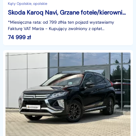
Kąty Opolskie, opolskie
Skoda Karoq Navi, Grzane fotele/kierownica, Alu, Climatronic, Full LED, GWARANCJ
*Miesięczna rata: od 799 złNa ten pojazd wystawiamy
Fakturę VAT Marża - Kupujący zwolniony z opłat
skarbowych.Gwarancja: 6 miesięcy.Cechy
74 999
zł
szczególne:Ekonomiczny