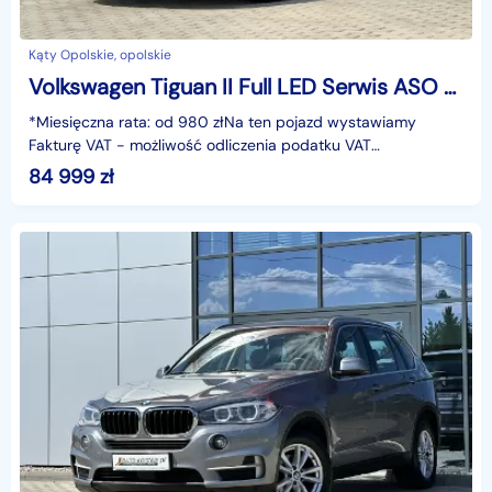
Kąty Opolskie, opolskie
Volkswagen Tiguan II Full LED Serwis ASO Asystenci Grzane fotele 3xClimatronic GWARANCJA!
*Miesięczna rata: od 980 złNa ten pojazd wystawiamy
Fakturę VAT - możliwość odliczenia podatku VAT
23%Gwarancja: 6 miesięcy.Cechy szczególne:Dynamiczny
84 999
zł
oszczęd