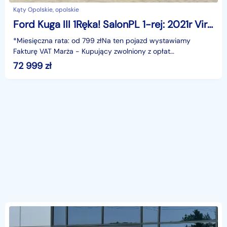
Kąty Opolskie, opolskie
Ford Kuga III 1Ręka! SalonPL 1-rej: 2021r Virtual Kamery Asystenci KeyLess GWARANC
*Miesięczna rata: od 799 złNa ten pojazd wystawiamy
Fakturę VAT Marża - Kupujący zwolniony z opłat
skarbowych.Gwarancja: 6 miesięcy.Cechy
72 999
zł
szczególne:Pierwsza re