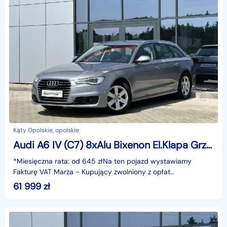
Kąty Opolskie, opolskie
Audi A6 IV (C7) 8xAlu Bixenon El.Klapa Grzany fotel Kamera Asystent Hak Navi GWARANC
*Miesięczna rata: od 645 złNa ten pojazd wystawiamy
Fakturę VAT Marża - Kupujący zwolniony z opłat
skarbowych.Gwarancja: 6 miesięcy.Cechy
61 999
zł
szczególne:Dynamiczny