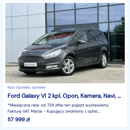
Kąty Opolskie, opolskie
Ford Galaxy VI 2 kpl. Opon, Kamera, Navi, Climatronic, Grzane fotele, Hak, GWARANCJ
*Miesięczna rata: od 729 złNa ten pojazd wystawiamy
Fakturę VAT Marża - Kupujący zwolniony z opłat
skarbowych.Gwarancja: 6 miesięcy.Cechy szczególne:Wersja
57 999
zł
z si