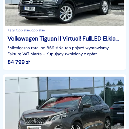
Kąty Opolskie, opolskie
Volkswagen Tiguan II Virtual! FullLED El.klapa Łopatki Head-Up Alkantara Asystent GWARANC
*Miesięczna rata: od 859 złNa ten pojazd wystawiamy
Fakturę VAT Marża - Kupujący zwolniony z opłat
skarbowych.Gwarancja: 6 miesięcy.Cechy
84 799
zł
szczególne:Dynamiczny