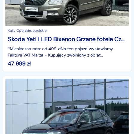
Kąty Opolskie, opolskie
Skoda Yeti I LED Bixenon Grzane fotele Czujniki Climatronic Tempomat Navi GWARANC
*Miesięczna rata: od 499 złNa ten pojazd wystawiamy
Fakturę VAT Marża - Kupujący zwolniony z opłat
skarbowych.Gwarancja: 6 miesięcy.Cechy szczególne:Wersja
47 999
zł
Ambi