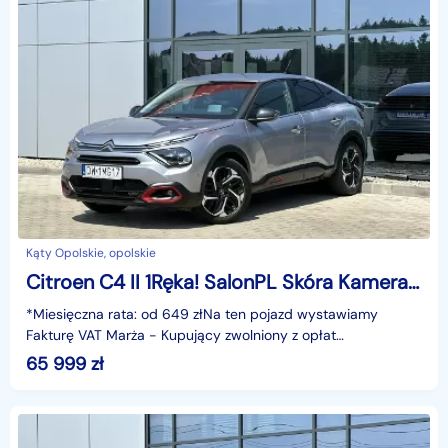
Kąty Opolskie, opolskie
Citroen C4 II 1Ręka! SalonPL Skóra Kamera HeadUp Łopatki Asystent KeyLess GWARANCJ
*Miesięczna rata: od 649 złNa ten pojazd wystawiamy
Fakturę VAT Marża - Kupujący zwolniony z opłat
skarbowych.Gwarancja: 6 miesięcyCechy szczególne:Auto z
65 999
zł
Polsk