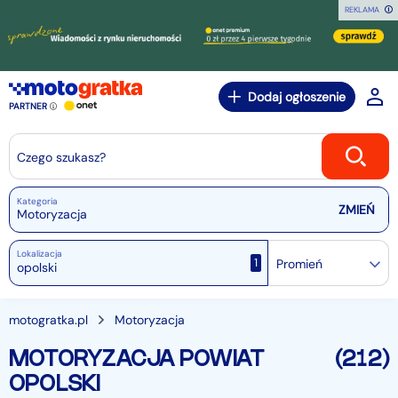
REKLAMA
Dodaj ogłoszenie
PARTNER
Czego szukasz?
Kategoria
Motoryzacja
Lokalizacja
1
Promień
motogratka.pl
Motoryzacja
MOTORYZACJA POWIAT
(212)
OPOLSKI