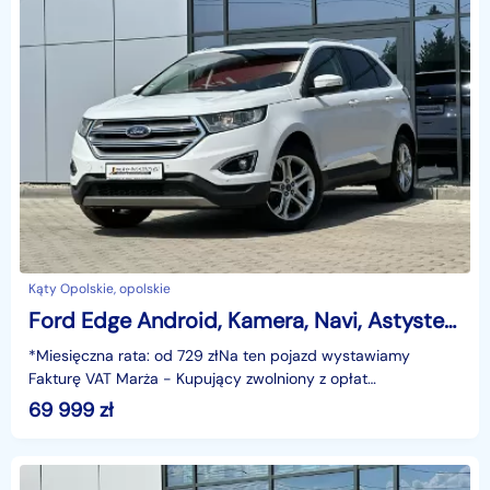
Kąty Opolskie, opolskie
Ford Edge Android, Kamera, Navi, Astystenci, Grzane fot. GWARANCJA, Bezwypadek
*Miesięczna rata: od 729 złNa ten pojazd wystawiamy
Fakturę VAT Marża - Kupujący zwolniony z opłat
skarbowych.Gwarancja: 6 miesięcy.Cechy szczególne:silnik
69 999
zł
dies