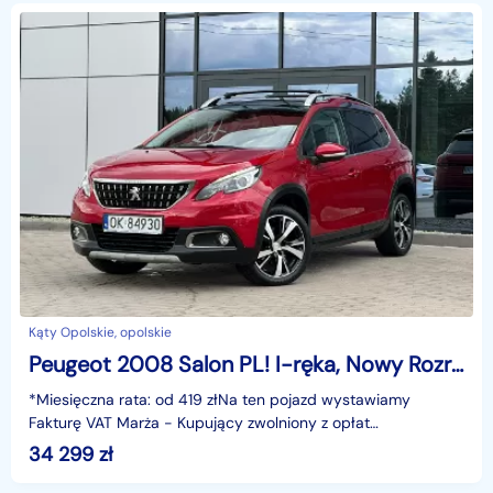
Kąty Opolskie, opolskie
Peugeot 2008 Salon PL! I-ręka, Nowy Rozrząd, Navi, Panorama, Półskóra,LED GWARANC
*Miesięczna rata: od 419 złNa ten pojazd wystawiamy
Fakturę VAT Marża - Kupujący zwolniony z opłat
skarbowych.Gwarancja: 6 miesięcy.Cechy
34 299
zł
szczególne:Samochód kr