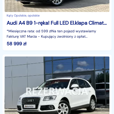
Kąty Opolskie, opolskie
Audi A4 B9 1-ręka! Full LED El.klapa Climatronic Tempomat Bluetooth Alu GWARANC
*Miesięczna rata: od 599 złNa ten pojazd wystawiamy
Fakturę VAT Marża - Kupujący zwolniony z opłat
skarbowych.Gwarancja: 6 miesięcy.Cechy szczególne:Auto
58 999
zł
od pie