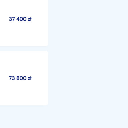
37 400
zł
73 800
zł