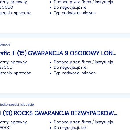
iczny: sprawny
Dodane przez: firma / instytucja
 350000
Do negocjacji: nie
szenia: sprzedaż
Typ nadwozia: minivan
ubuskie
Renault Trafic III (15) GWARANCJA 9 OSOBOWY LONG KLIMA MOŻLIWA ZAMIANA RATY
iczny: sprawny
Dodane przez: firma / instytucja
233000
Do negocjacji: nie
szenia: sprzedaż
Typ nadwozia: minivan
ędzyrzecki, lubuskie
Opel Karl I (13) ROCKS GWARANCJA BEZWYPADKOWY ORYG. PRZEBIEG MOŻLIWA ZAMIANA RATY
iczny: sprawny
Dodane przez: firma / instytucja
 99000
Do negocjacji: tak