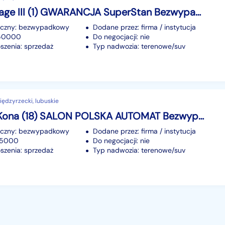
Kia Sportage III (1) GWARANCJA SuperStan Bezwypadkowy Oryg przebieg Zamiana RATY
iczny: bezwypadkowy
Dodane przez: firma / instytucja
150000
Do negocjacji: nie
szenia: sprzedaż
Typ nadwozia: terenowe/suv
ędzyrzecki, lubuskie
Hyundai Kona (18) SALON POLSKA AUTOMAT Bezwypadkowy ASO 1-Właśc Gwarancja Zamiana
iczny: bezwypadkowy
Dodane przez: firma / instytucja
 55000
Do negocjacji: nie
szenia: sprzedaż
Typ nadwozia: terenowe/suv