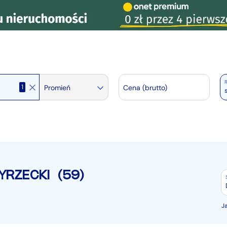
R
1
Promień
Cena (brutto)
YRZECKI
(59)
J