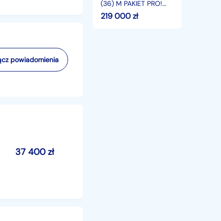
Kamery
(36) M PAKIET PRO!
360
GWARANCJA Kamery
219 000
zł
Zamiana
360 Zamiana RATY
RATY
cz powiadomienia
37 400
zł