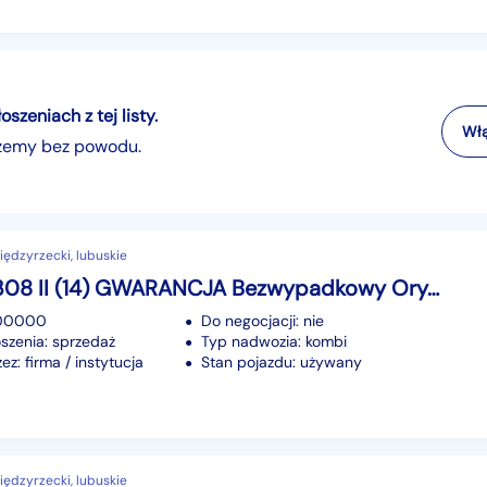
zeniach z tej listy.
Włą
szemy bez powodu.
ędzyrzecki, lubuskie
Peugeot 308 II (14) GWARANCJA Bezwypadkowy Oryg. niski przebieg! LED Zamiana RATY
100000
Do negocjacji: nie
szenia: sprzedaż
Typ nadwozia: kombi
z: firma / instytucja
Stan pojazdu: używany
ędzyrzecki, lubuskie