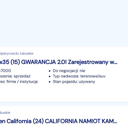
ędzyrzecki, lubuskie
Hyundai ix35 (15) GWARANCJA 2.0! Zarejestrowany w PL Możliwa zamiana RATY
167000
Do negocjacji: nie
szenia: sprzedaż
Typ nadwozia: terenowe/suv
z: firma / instytucja
Stan pojazdu: używany
ubuskie
Volkswagen California (24) CALIFORNIA NAMIOT KAMPER MOŻLIWA ZAMIANA RATY