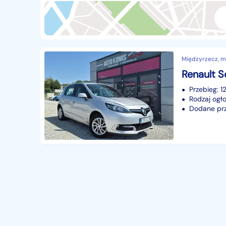
Przyczepy i naczepy
428
Części samochodowe
14656
Części motocyklowe
1
Międzyrzecz, mi
Pojazdy specjalistyczne
172
Sprzęt wodny
60
Przebieg: 
Pozostałe
1065
Rodzaj ogło
Dodane prze