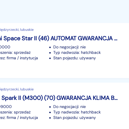
ędzyrzecki, lubuskie
Mitsubishi Space Star II (46) AUTOMAT GWARANCJA Oryg. niski przebieg Zamiana RATY
70000
Do negocjacji: nie
szenia: sprzedaż
Typ nadwozia: hatchback
z: firma / instytucja
Stan pojazdu: używany
ędzyrzecki, lubuskie
Chevrolet Spark II (M300) (70) GWARANCJA KLIMA Bezawaryjny Ekonomiczny ZAMIANA
199000
Do negocjacji: nie
szenia: sprzedaż
Typ nadwozia: hatchback
z: firma / instytucja
Stan pojazdu: używany