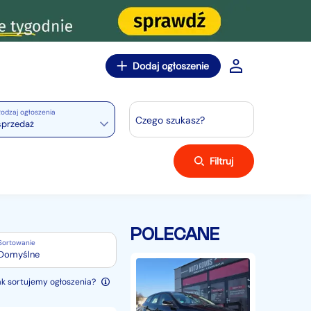
Dodaj ogłoszenie
odzaj ogłoszenia
Czego szukasz?
sprzedaż
Filtruj
POLECANE
Sortowanie
Domyślne
Ford
Focus
ak sortujemy ogłoszenia?
III
(76)