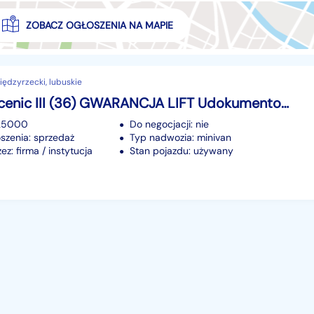
ZOBACZ OGŁOSZENIA NA MAPIE
ędzyrzecki, lubuskie
Renault Scenic III (36) GWARANCJA LIFT Udokumentowany niski przebieg Zamiana RATY
125000
Do negocjacji: nie
szenia: sprzedaż
Typ nadwozia: minivan
z: firma / instytucja
Stan pojazdu: używany