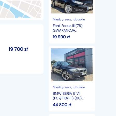
GWARANCJA
Poliftowy
Zarejestrowany
w
PL
Międzyrzecz
, lubuskie
Możliwa
Ford Focus III (76)
zamiana
GWARANCJA
RATY
Poliftowy
19 990
zł
Zarejestrowany w PL
Możliwa zamiana RATY
19 700
zł
BMW
SERIA
5
VI
(F07/F10/F11)
(68)
GWARANCJA
525D
xDrive
Międzyrzecz
, lubuskie
POLIFT
BMW SERIA 5 VI
MożliwaZamianaRATY
(F07/F10/F11) (68)
GWARANCJA 525D
44 800
zł
xDrive POLIFT
MożliwaZamianaRATY