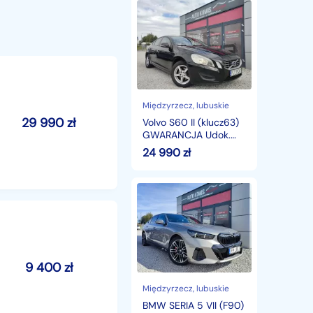
Volvo
S60
II
(klucz63)
GWARANCJA
Udok.
niski
przebieg,
Możliwa
Międzyrzecz
, lubuskie
zamiana
29 990
zł
Volvo S60 II (klucz63)
RATY
GWARANCJA Udok.
niski przebieg, Możliwa
24 990
zł
zamiana RATY
BMW
SERIA
5
VII
(F90)
(36)
M
9 400
zł
PAKIET
PRO!
Międzyrzecz
, lubuskie
GWARANCJA
BMW SERIA 5 VII (F90)