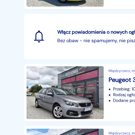
Włącz powiadomienia o nowych ogłos
Bez obaw - nie spamujemy, nie pi
Międzyrzecz, mi
Przebieg: 
Rodzaj ogło
Dodane prze
Międzyrzecz, mi