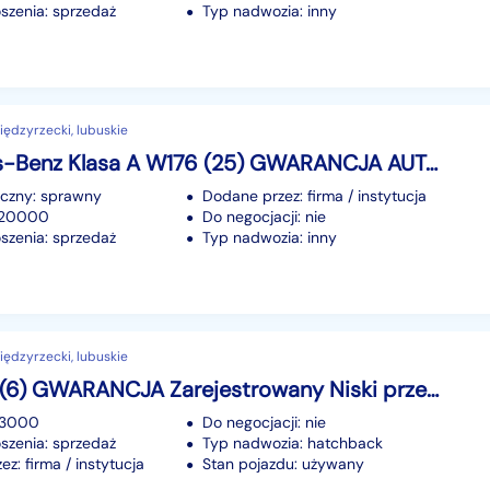
szenia: sprzedaż
Typ nadwozia: inny
ędzyrzecki, lubuskie
Mercedes-Benz Klasa A W176 (25) GWARANCJA AUTOMAT ZAREJESTROWANY ZAMIANA RATY
iczny: sprawny
Dodane przez: firma / instytucja
 220000
Do negocjacji: nie
szenia: sprzedaż
Typ nadwozia: inny
ędzyrzecki, lubuskie
Kia Rio III (6) GWARANCJA Zarejestrowany Niski przebieg! Zamiana RATY
63000
Do negocjacji: nie
szenia: sprzedaż
Typ nadwozia: hatchback
z: firma / instytucja
Stan pojazdu: używany