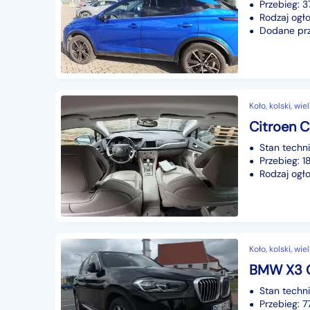
Przebieg: 
Rodzaj ogło
Dodane prz
Koło, kolski, wi
Citroen C
Stan techn
Przebieg: 
Rodzaj ogło
Koło, kolski, wi
BMW X3 G
Stan techn
Przebieg: 