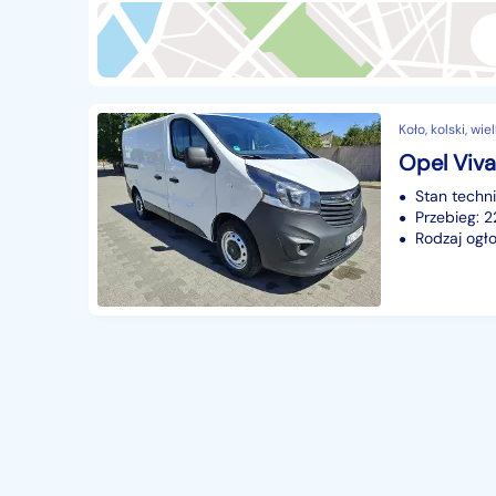
Przyczepy i naczepy
427
Części samochodowe
14649
Części motocyklowe
1
Koło, kolski, wi
Pojazdy specjalistyczne
170
Opel Viva
Sprzęt wodny
60
Stan techn
Pozostałe
1066
Przebieg: 
Rodzaj ogło