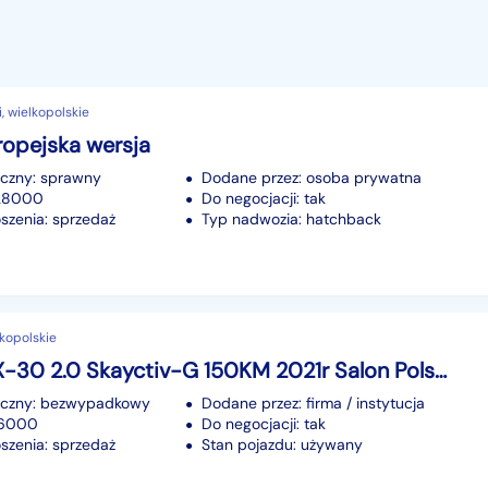
i, wielkopolskie
uropejska wersja
iczny: sprawny
Dodane przez: osoba prywatna
128000
Do negocjacji: tak
szenia: sprzedaż
Typ nadwozia: hatchback
elkopolskie
Mazda CX-30 2.0 Skayctiv-G 150KM 2021r Salon Polska Pierwszy właściciel
iczny: bezwypadkowy
Dodane przez: firma / instytucja
76000
Do negocjacji: tak
szenia: sprzedaż
Stan pojazdu: używany