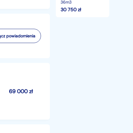
36m3
30 750
zł
cz powiadomienia
69 000
zł