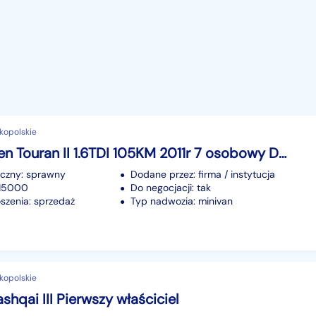
elkopolskie
Volkswagen Touran II 1.6TDI 105KM 2011r 7 osobowy Doinwestowany! Super stan!
iczny: sprawny
Dodane przez: firma / instytucja
315000
Do negocjacji: tak
szenia: sprzedaż
Typ nadwozia: minivan
elkopolskie
shqai III Pierwszy właściciel