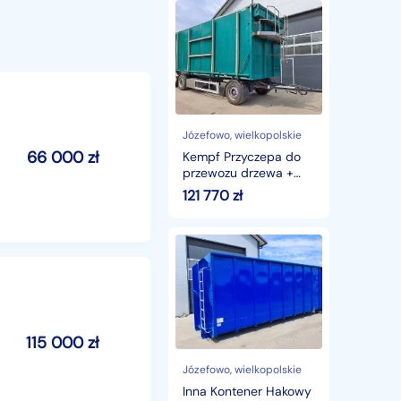
Kempf
Przyczepa
do
przewozu
drzewa
+
wywrot
do
zrębek
Józefowo
, wielkopolskie
66 000
zł
Kempf Przyczepa do
przewozu drzewa +
wywrot do zrębek
121 770
zł
Inna
Kontener
Hakowy
36m3
115 000
zł
Józefowo
, wielkopolskie
Inna Kontener Hakowy