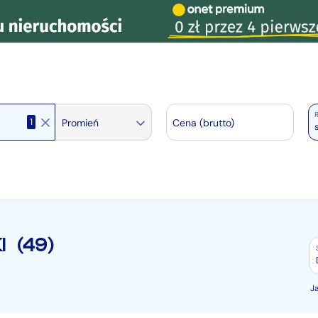
R
1
Promień
Cena (brutto)
I
(49)
J