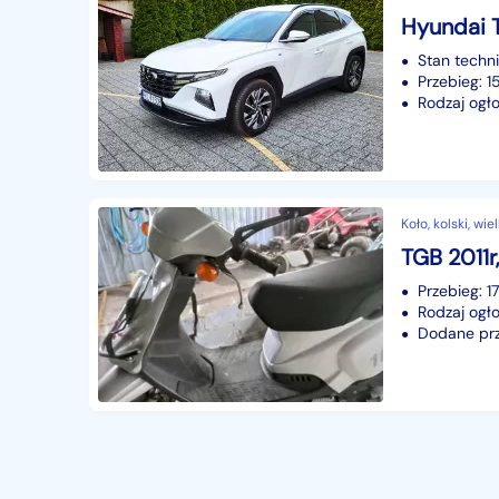
Stan techn
Przebieg: 
Rodzaj ogło
Koło, kolski, wi
TGB 2011r,
Przebieg: 
Rodzaj ogło
Dodane prze