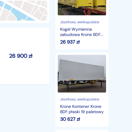
BDF
Kogel
Józefowo
, wielkopolskie
Kogel Wymienna
zabudowa Krone BDF
Kogel
26 937
zł
26 900
zł
Krone
Kontener
Krone
BDF
płaski
19
paletowy
Józefowo
, wielkopolskie
Krone Kontener Krone
BDF płaski 19 paletowy
30 627
zł