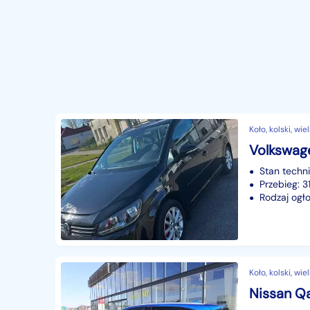
Koło, kolski, wi
Stan techn
Przebieg: 
Rodzaj ogło
Koło, kolski, wi
Nissan Qa