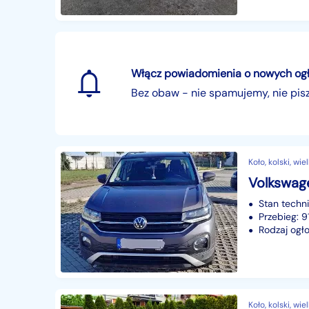
Włącz powiadomienia o nowych ogłos
Bez obaw - nie spamujemy, nie pi
Koło, kolski, wi
Stan techn
Przebieg: 
Rodzaj ogło
Koło, kolski, wi