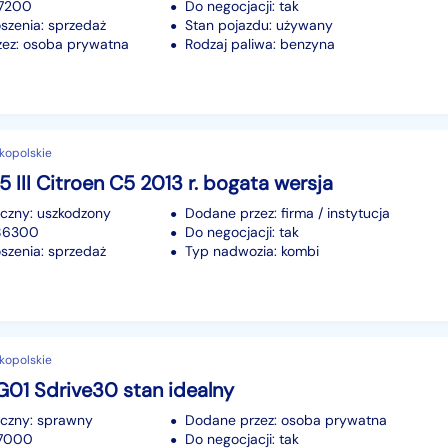
37200
Do negocjacji: tak
szenia: sprzedaż
Stan pojazdu: używany
ez: osoba prywatna
Rodzaj paliwa: benzyna
elkopolskie
5 III Citroen C5 2013 r. bogata wersja
iczny: uszkodzony
Dodane przez: firma / instytucja
186300
Do negocjacji: tak
szenia: sprzedaż
Typ nadwozia: kombi
elkopolskie
01 Sdrive30 stan idealny
iczny: sprawny
Dodane przez: osoba prywatna
77000
Do negocjacji: tak