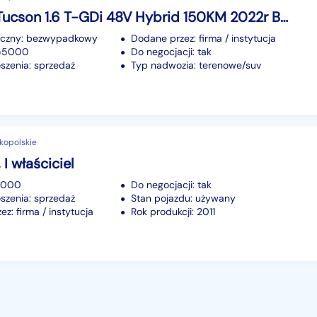
Hyundai Tucson 1.6 T-GDi 48V Hybrid 150KM 2022r Bezwypadkowy! Bogata wersja!
iczny: bezwypadkowy
Dodane przez: firma / instytucja
155000
Do negocjacji: tak
szenia: sprzedaż
Typ nadwozia: terenowe/suv
elkopolskie
 I właściciel
17000
Do negocjacji: tak
szenia: sprzedaż
Stan pojazdu: używany
z: firma / instytucja
Rok produkcji: 2011