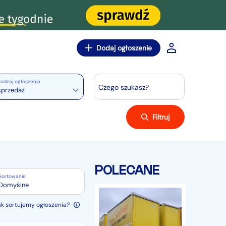
Dodaj ogłoszenie
odzaj ogłoszenia
Czego szukasz?
sprzedaż
Filtruj
POLECANE
Sortowanie
Domyślne
Kogel
Wymienna
ak sortujemy ogłoszenia?
zabudowa
Krone