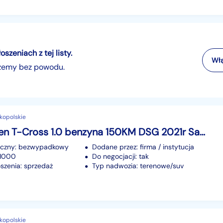
zeniach z tej listy.
Włą
szemy bez powodu.
elkopolskie
Volkswagen T-Cross 1.0 benzyna 150KM DSG 2021r Salon Polska Pierwszy właściciel
iczny: bezwypadkowy
Dodane przez: firma / instytucja
91000
Do negocjacji: tak
szenia: sprzedaż
Typ nadwozia: terenowe/suv
elkopolskie