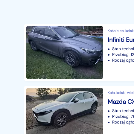
Kościelec, kolsk
Infiniti E
Stan techn
Przebieg: 
Rodzaj ogło
Koło, kolski, wi
Stan techn
Przebieg: 
Rodzaj ogło