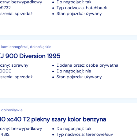
iczny: bezwypadkowy
Do negocjacji: tak
109732
Typ nadwozia: hatchback
szenia: sprzedaż
Stan pojazdu: używany
 kamiennogórski, dolnośląskie
J 900 Diversion 1995
iczny: sprawny
Dodane przez: osoba prywatna
 80000
Do negocjacji: nie
szenia: sprzedaż
Stan pojazdu: używany
 dolnośląskie
0 xc40 T2 piekny szary kolor benzyna
iczny: bezwypadkowy
Do negocjacji: tak
54312
Typ nadwozia: terenowe/suv