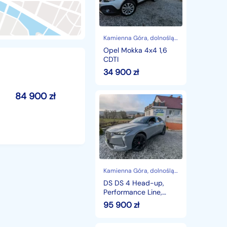
CDTI
Kamienna Góra
, dolnośląskie
Opel Mokka 4x4 1,6
CDTI
34 900
zł
84 900
zł
DS
DS
4
Head-
up,
Performance
Line,
Gwarancja,
Auto
Kamienna Góra
, dolnośląskie
jak
DS DS 4 Head-up,
Nowe
Performance Line,
Gwarancja, Auto jak
95 900
zł
Nowe