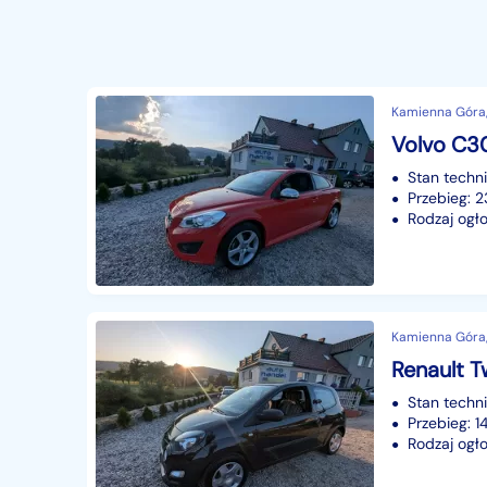
Kamienna Góra,
Volvo C30
Stan techn
Przebieg: 
Rodzaj ogło
Kamienna Góra,
Renault T
Stan techn
Przebieg: 1
Rodzaj ogło