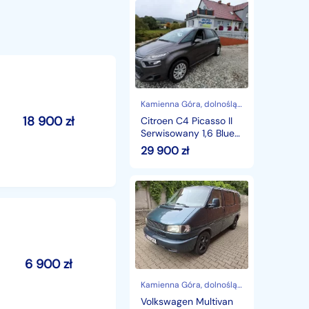
Citroen
C4
Picasso
II
Serwisowany
1,6
Blue
HDI
Kamienna Góra
, dolnośląskie
18 900
zł
Citroen C4 Picasso II
Serwisowany 1,6 Blue
HDI
29 900
zł
Volkswagen
Multivan
T4
generation
2.5
tdi
klimatronik
6 900
zł
Navi
komputer
Kamienna Góra
, dolnośląskie
tempomat
Volkswagen Multivan