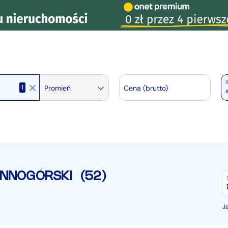
R
1
Promień
Cena (brutto)
ENNOGÓRSKI
(52)
J