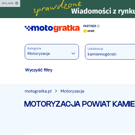
REKLAMA
PARTNER
Kategoria
Lokalizacja
Motoryzacja
Motoryzacja
Wyczyść filtry
Wszystkie w Motoryzacja
Osobowe
28411
motogratka.pl
Motoryzacja
Motocykle
882
MOTORYZACJA POWIAT KAMI
Dostawcze
3523
Ciężarowe
749
Autobusy
167
Maszyny budowlane
827