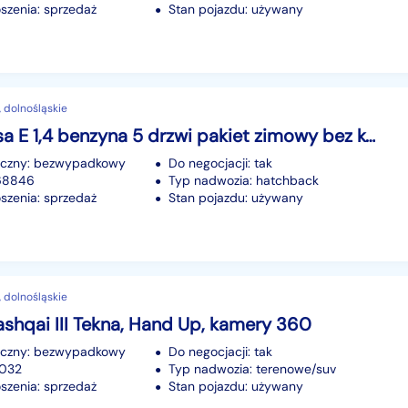
szenia: sprzedaż
Stan pojazdu: używany
 dolnośląskie
Opel Corsa E 1,4 benzyna 5 drzwi pakiet zimowy bez korozji
iczny: bezwypadkowy
Do negocjacji: tak
168846
Typ nadwozia: hatchback
szenia: sprzedaż
Stan pojazdu: używany
 dolnośląskie
shqai III Tekna, Hand Up, kamery 360
iczny: bezwypadkowy
Do negocjacji: tak
6032
Typ nadwozia: terenowe/suv
szenia: sprzedaż
Stan pojazdu: używany