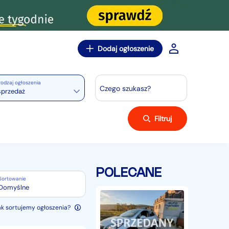
Dodaj ogłoszenie
odzaj ogłoszenia
Czego szukasz?
sprzedaż
Filtruj
POLECANE
Sortowanie
Domyślne
Opel
Mokka
ak sortujemy ogłoszenia?
4x4
1,6