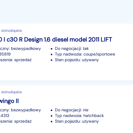
 dolnośląskie
 I c30 R Design 1.6 diesel model 2011 LIFT
iczny: bezwypadkowy
Do negocjacji: tak
235819
Typ nadwozia: coupe/sportowe
szenia: sprzedaż
Stan pojazdu: używany
 dolnośląskie
wingo II
iczny: bezwypadkowy
Do negocjacji: nie
44313
Typ nadwozia: hatchback
szenia: sprzedaż
Stan pojazdu: używany