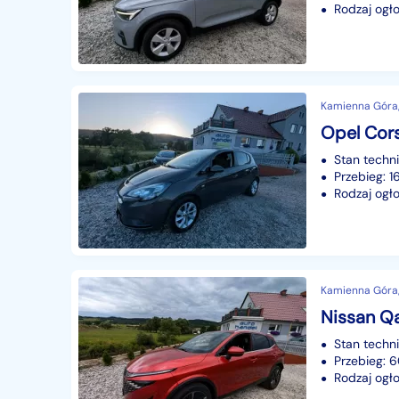
Rodzaj ogło
Kamienna Góra,
Stan techn
Przebieg: 
Rodzaj ogło
Kamienna Góra,
Nissan Qa
Stan techn
Przebieg: 
Rodzaj ogło