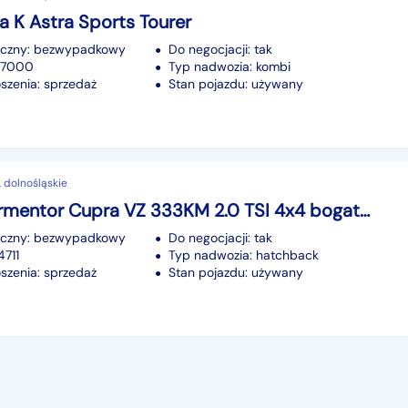
a K Astra Sports Tourer
iczny: bezwypadkowy
Do negocjacji: tak
177000
Typ nadwozia: kombi
szenia: sprzedaż
Stan pojazdu: używany
 dolnośląskie
Cupra Formentor Cupra VZ 333KM 2.0 TSI 4x4 bogata opcja jak nowa
iczny: bezwypadkowy
Do negocjacji: tak
4711
Typ nadwozia: hatchback
szenia: sprzedaż
Stan pojazdu: używany