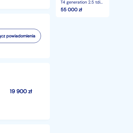
T4 generation 2.5 tdi
klimatronik Navi
55 000
zł
komputer tempomat
cz powiadomienia
19 900
zł