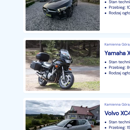
Stan techn
Przebieg: 
Rodzaj ogło
Kamienna Góra,
Yamaha X
Stan techn
Przebieg:
Rodzaj ogło
Kamienna Góra,
Volvo XC4
Stan techn
Przebieg: 1