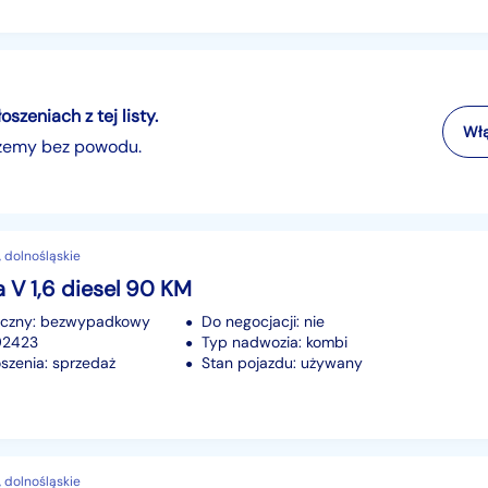
zeniach z tej listy.
Włą
szemy bez powodu.
 dolnośląskie
a V 1,6 diesel 90 KM
iczny: bezwypadkowy
Do negocjacji: nie
192423
Typ nadwozia: kombi
szenia: sprzedaż
Stan pojazdu: używany
 dolnośląskie