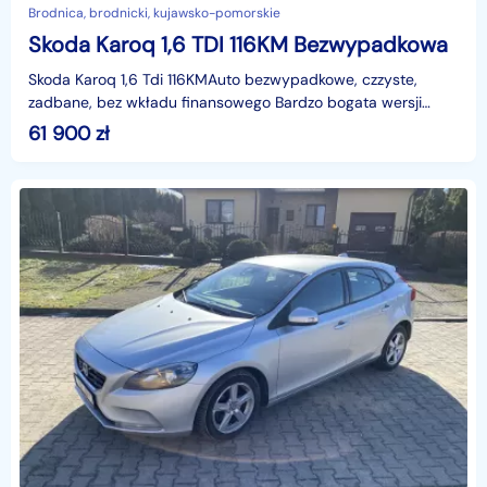
Brodnica, brodnicki, kujawsko-pomorskie
Skoda Karoq 1,6 TDI 116KM Bezwypadkowa
Skoda Karoq 1,6 Tdi 116KMAuto bezwypadkowe, czzyste,
zadbane, bez wkładu finansowego Bardzo bogata wersji
między innymi nawigacja skórzana tapicerja podgrzewany
61 900
zł