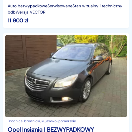
Auto bezwypadkoweSerwisowaneStan wizualny i techniczny
bdbWersja VECTOR
11 900
zł
Brodnica, brodnicki, kujawsko-pomorskie
Opel Insignia I BEZWYPADKOWY