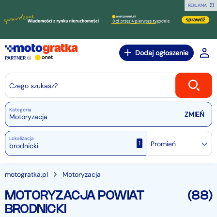
REKLAMA
Dodaj ogłoszenie
PARTNER
Czego szukasz?
Kategoria
Motoryzacja
Lokalizacja
1
Promień
motogratka.pl
Motoryzacja
MOTORYZACJA POWIAT
(88)
BRODNICKI