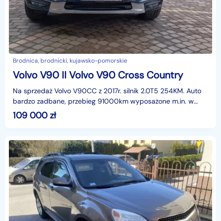
Brodnica, brodnicki, kujawsko-pomorskie
Volvo V90 II Volvo V90 Cross Country
Na sprzedaż Volvo V90CC z 2017r. silnik 2.0T5 254KM. Auto
bardzo zadbane, przebieg 91000km wyposażone m.in. w
panoramę, klimatyzację 4 strefy, podgrzewane fotel
109 000
zł