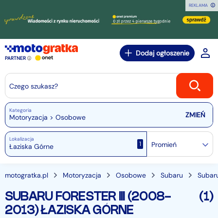
REKLAMA
Dodaj ogłoszenie
PARTNER
Czego szukasz?
Kategoria
Motoryzacja > Osobowe
Lokalizacja
1
Promień
motogratka.pl
Motoryzacja
Osobowe
Subaru
Subaru
SUBARU FORESTER III (2008-
(1)
2013) ŁAZISKA GÓRNE