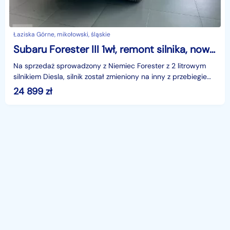
Łaziska Górne, mikołowski, śląskie
Subaru Forester III 1wł, remont silnika, nowe sprzęgło, duzy serwis, warto
Na sprzedaż sprowadzony z Niemiec Forester z 2 litrowym
silnikiem Diesla, silnik został zmieniony na inny z przebiegiem
148TKM, sprawdzony i w pełni sprawny. Fo
24 899
zł