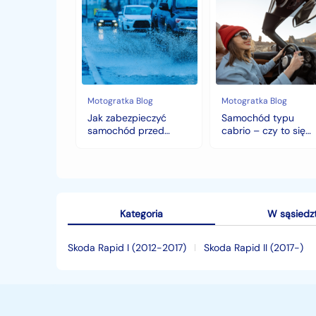
Jak
Samochód
zabezpieczyć
typu
samochód
cabrio
przed
–
jesiennymi
czy
chłodami
to
i
się
deszczem?
opłaca
w
Motogratka Blog
Motogratka Blog
polskim
Jak zabezpieczyć
Samochód typu
klimacie?
samochód przed
cabrio – czy to się
jesiennymi chłodami i
opłaca w polskim
deszczem?
klimacie?
Kategoria
W sąsiedz
Skoda Rapid I (2012-2017)
Skoda Rapid II (2017-)