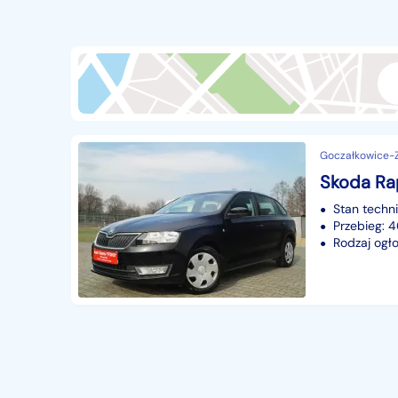
Przyczepy i naczepy
427
Części samochodowe
14648
Części motocyklowe
1
Pojazdy specjalistyczne
170
Sprzęt wodny
60
Goczałkowice-Zd
Pozostałe
1066
Stan techn
Przebieg:
Rodzaj ogło