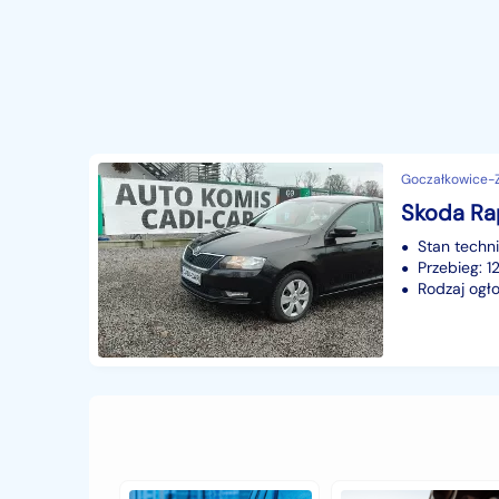
Goczałkowice-Zd
Skoda Rap
Stan techn
Przebieg: 
Rodzaj ogło