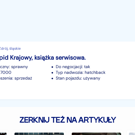
rój, śląskie
id Krajowy, książka serwisowa.
iczny: sprawny
Do negocjacji: tak
127000
Typ nadwozia: hatchback
szenia: sprzedaż
Stan pojazdu: używany
ZERKNIJ TEŻ NA ARTYKUŁY