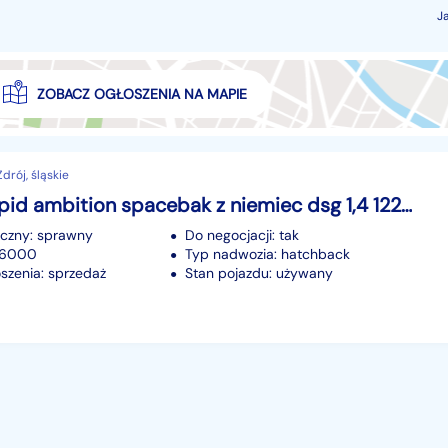
J
ZOBACZ OGŁOSZENIA NA MAPIE
rój, śląskie
Skoda Rapid ambition spacebak z niemiec dsg 1,4 122 km tylko 46tys km. zadbany
iczny: sprawny
Do negocjacji: tak
 46000
Typ nadwozia: hatchback
szenia: sprzedaż
Stan pojazdu: używany