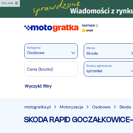
REKLAMA
PARTNER
Kategoria
Marka
Osobowe
Rodzaj ogłoszenia
Motoryzacja
Cena (brutto)
sprzedaż
Wszystkie w Motoryzacja
Wyczyść filtry
Osobowe
28356
Motocykle
886
Dostawcze
3537
motogratka.pl
Motoryzacja
Osobowe
Skoda
Ciężarowe
739
SKODA RAPID GOCZAŁKOWICE
Autobusy
166
Maszyny budowlane
824