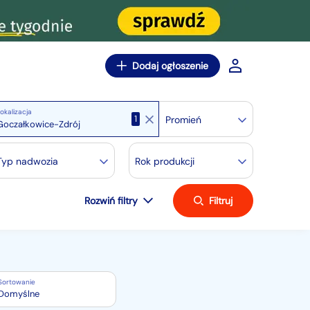
Dodaj ogłoszenie
okalizacja
1
Promień
Typ nadwozia
Rok produkcji
Rozwiń filtry
Filtruj
Sortowanie
Domyślne