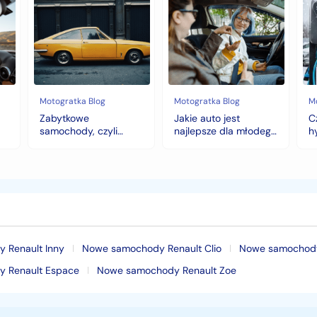
Zabytkowe
Jakie
Cz
samochody,
auto
au
czyli
jest
z
historia
najlepsze
na
warta
dla
hy
fortunę
młodego
to
kierowcy?
do
top
wy
5
na
Motogratka Blog
Motogratka Blog
M
modeli
zi
Zabytkowe
Jakie auto jest
C
na
samochody, czyli
najlepsze dla młodego
h
pierwszy
historia warta fortunę
kierowcy? top 5
w
samochód
modeli na pierwszy
samochód
 Renault Inny
Nowe samochody Renault Clio
Nowe samochody 
 Renault Espace
Nowe samochody Renault Zoe