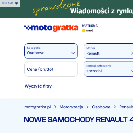
REKLAMA
PARTNER
Kategoria
Marka
Osobowe
Rodzaj ogłoszenia
Motoryzacja
Cena (brutto)
sprzedaż
Wszystkie w Motoryzacja
Wyczyść filtry
Osobowe
28380
Motocykle
889
Dostawcze
3543
motogratka.pl
Motoryzacja
Osobowe
Renaul
Ciężarowe
740
NOWE SAMOCHODY RENAULT 
Autobusy
167
Maszyny budowlane
824