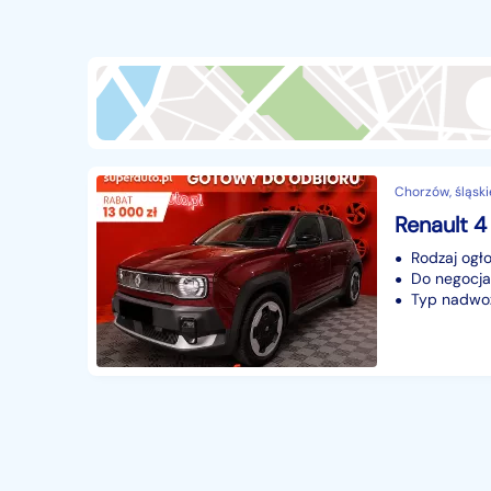
Przyczepy i naczepy
428
Części samochodowe
14656
Części motocyklowe
1
Pojazdy specjalistyczne
172
Sprzęt wodny
60
Chorzów, śląski
Pozostałe
1065
Rodzaj ogło
Do negocjac
Typ nadwoz