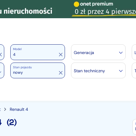
Model
Generacja
Stan pojazdu
Stan techniczny
nowy
t
Renault 4
4
(2)