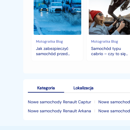
Jak
Samochód
zabezpieczyć
typu
samochód
cabrio
przed
–
jesiennymi
czy
chłodami
to
i
się
deszczem?
opłaca
w
Motogratka Blog
Motogratka Blog
polskim
Jak zabezpieczyć
Samochód typu
klimacie?
samochód przed
cabrio – czy to się
jesiennymi chłodami i
opłaca w polskim
deszczem?
klimacie?
Kategoria
Lokalizacja
Nowe samochody Renault Captur
Nowe samochody
Nowe samochody Renault Arkana
Nowe samochody