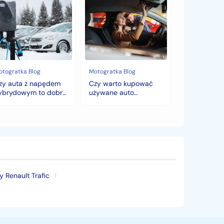
y
Czy
ta
warto
kupować
pędem
używane
brydowym
auto
jesienią?
bry
Sezonowe
bór
zmiany
cen,
otogratka Blog
Motogratka Blog
mę?
które
zy auta z napędem
Czy warto kupować
zaskoczą
ybrydowym to dobry
używane auto
każdego
ybór na zimę?
jesienią? Sezonowe
kupującego.
zmiany cen, które
zaskoczą każdego
kupującego.
Renault Trafic