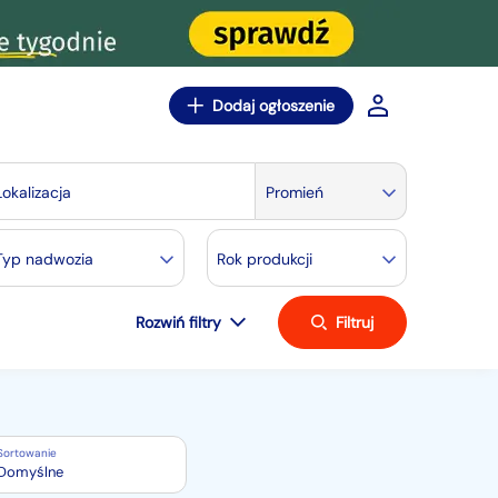
Dodaj ogłoszenie
Lokalizacja
Promień
Typ nadwozia
Rok produkcji
Rozwiń filtry
Filtruj
Sortowanie
Domyślne