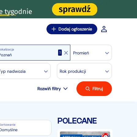
Dodaj ogłoszenie
okalizacja
1
Promień
Typ nadwozia
Rok produkcji
Rozwiń filtry
Filtruj
POLECANE
Sortowanie
Domyślne
Inna