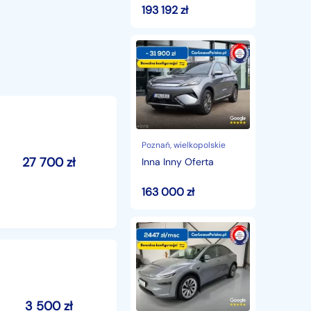
193 192
zł
Inna
Inny
Oferta
Poznań
, wielkopolskie
27 700
zł
Inna Inny Oferta
163 000
zł
Tesla
Model
Y
3 500
zł