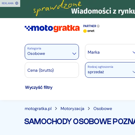
REKLAMA
PARTNER
Kategoria
Marka
Osobowe
Rodzaj ogłoszenia
Motoryzacja
Cena (brutto)
sprzedaż
Wszystkie w Motoryzacja
Wyczyść filtry
Osobowe
27917
Motocykle
887
Dostawcze
3533
motogratka.pl
Motoryzacja
Osobowe
Ciężarowe
740
SAMOCHODY OSOBOWE POZN
Autobusy
166
Maszyny budowlane
824