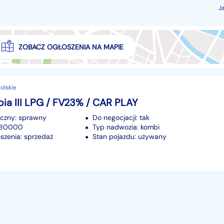
J
ZOBACZ OGŁOSZENIA NA MAPIE
olskie
ia III LPG / FV23% / CAR PLAY
iczny: sprawny
Do negocjacji: tak
 280000
Typ nadwozia: kombi
szenia: sprzedaż
Stan pojazdu: używany