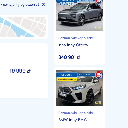
Inny
ak sortujemy ogłoszenia?
Oferta
Poznań
, wielkopolskie
Inna Inny Oferta
340 901
zł
19 999
zł
BMW
Inny
BMW
Poznań
, wielkopolskie
BMW Inny BMW