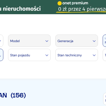
L
Model
Generacja
Stan pojazdu
Stan techniczny
AŃ
(156)