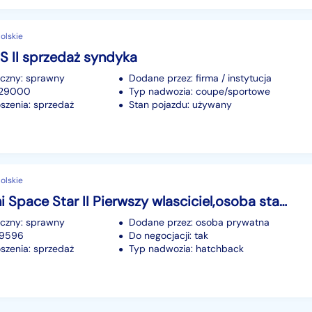
olskie
S II sprzedaż syndyka
iczny: sprawny
Dodane przez: firma / instytucja
 229000
Typ nadwozia: coupe/sportowe
szenia: sprzedaż
Stan pojazdu: używany
olskie
Mitsubishi Space Star II Pierwszy wlasciciel,osoba starsza
iczny: sprawny
Dodane przez: osoba prywatna
59596
Do negocjacji: tak
szenia: sprzedaż
Typ nadwozia: hatchback