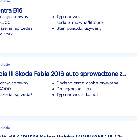
olskie
ntra B16
iczny: sprawny
Typ nadwozia:
23000
sedan/limuzyna/liftback
szenia: sprzedaż
Stan pojazdu: używany
ji: tak
olskie
Skoda Fabia III Skoda Fabia 2016 auto sprowadzone z Niemiec
iczny: sprawny
Dodane przez: osoba prywatna
114000
Do negocjacji: tak
szenia: sprzedaż
Typ nadwozia: kombi
olskie