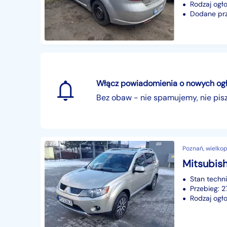
Rodzaj ogło
Dodane prze
Włącz powiadomienia o nowych ogłos
Bez obaw - nie spamujemy, nie pi
Poznań, wielkop
Mitsubish
Stan techn
Przebieg: 
Rodzaj ogło