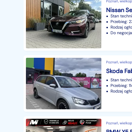
Poznań, wielkop
Nissan Se
Stan techn
Przebieg: 
Rodzaj ogło
Do negocjac
Poznań, wielkop
Stan techn
Przebieg: 
Rodzaj ogło
Poznań, wielkop