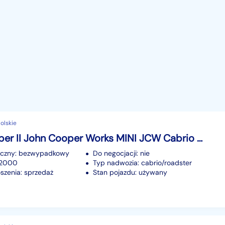
olskie
MINI Cooper II John Cooper Works MINI JCW Cabrio 231 KM | Salon PL | 22 tys. km | ASO
iczny: bezwypadkowy
Do negocjacji: nie
22000
Typ nadwozia: cabrio/roadster
szenia: sprzedaż
Stan pojazdu: używany