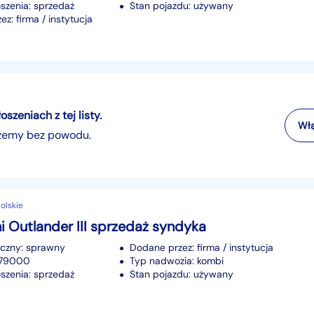
szenia: sprzedaż
Stan pojazdu: używany
z: firma / instytucja
zeniach z tej listy.
Włą
szemy bez powodu.
olskie
i Outlander III sprzedaż syndyka
iczny: sprawny
Dodane przez: firma / instytucja
279000
Typ nadwozia: kombi
szenia: sprzedaż
Stan pojazdu: używany