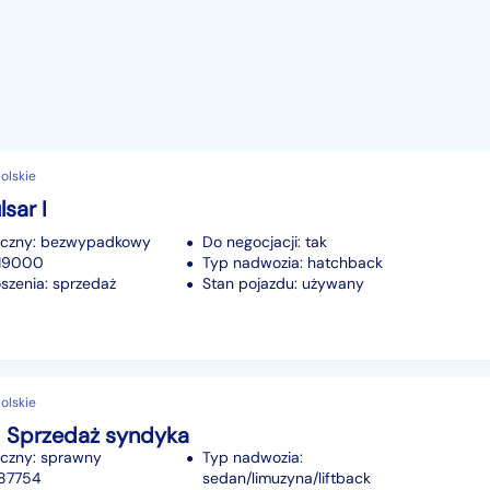
olskie
sar I
iczny: bezwypadkowy
Do negocjacji: tak
219000
Typ nadwozia: hatchback
szenia: sprzedaż
Stan pojazdu: używany
olskie
I Sprzedaż syndyka
iczny: sprawny
Typ nadwozia:
287754
sedan/limuzyna/liftback