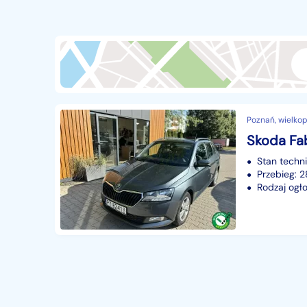
Przyczepy i naczepy
427
Części samochodowe
14649
Części motocyklowe
1
Pojazdy specjalistyczne
170
Sprzęt wodny
60
Poznań, wielkop
Pozostałe
1065
Skoda Fab
Stan techn
Przebieg:
Rodzaj ogło