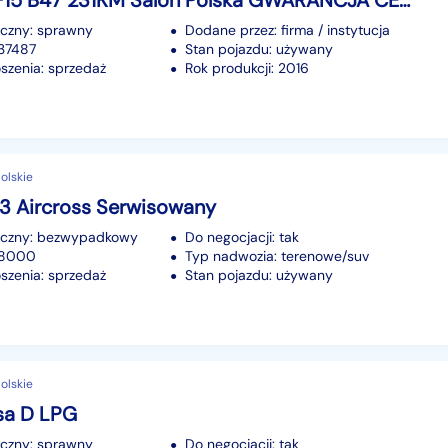
BMW X5 F15 B47 231KM Salon Polska GWARANCJA CERTYFIKAT
iczny: sprawny
Dodane przez: firma / instytucja
237487
Stan pojazdu: używany
szenia: sprzedaż
Rok produkcji: 2016
olskie
C3 Aircross Serwisowany
iczny: bezwypadkowy
Do negocjacji: tak
118000
Typ nadwozia: terenowe/suv
szenia: sprzedaż
Stan pojazdu: używany
olskie
sa D LPG
iczny: sprawny
Do negocjacji: tak