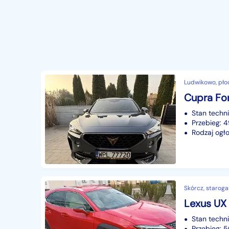
Ludwikowo, pło
Stan techn
Przebieg: 
Rodzaj ogło
Skórcz, staroga
Lexus UX
Stan techn
Przebieg: