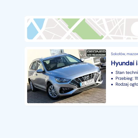
Przyczepy i naczepy
427
Części samochodowe
14635
Części motocyklowe
1
Pojazdy specjalistyczne
171
Sprzęt wodny
60
Sokołów, mazow
Pozostałe
1065
Stan techn
Przebieg: 
Rodzaj ogło