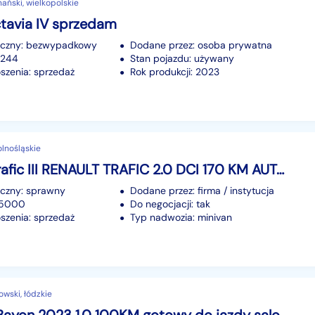
ański, wielkopolskie
tavia IV sprzedam
iczny: bezwypadkowy
Dodane przez: osoba prywatna
1244
Stan pojazdu: używany
szenia: sprzedaż
Rok produkcji: 2023
olnośląskie
Renault Trafic III RENAULT TRAFIC 2.0 DCI 170 KM AUTOMAT 2024
iczny: sprawny
Dodane przez: firma / instytucja
35000
Do negocjacji: tak
szenia: sprzedaż
Typ nadwozia: minivan
owski, łódzkie