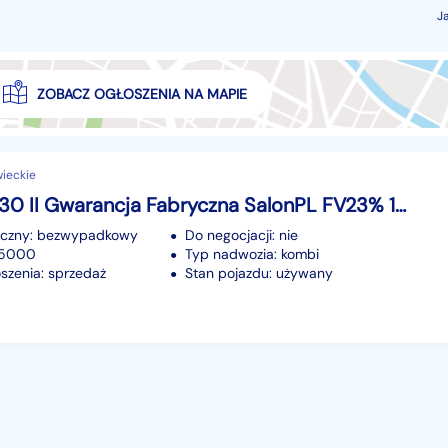
J
ZOBACZ OGŁOSZENIA NA MAPIE
ieckie
Hyundai i30 II Gwarancja Fabryczna SalonPL FV23% 120KM LED Parktronic
iczny: bezwypadkowy
Do negocjacji: nie
115000
Typ nadwozia: kombi
szenia: sprzedaż
Stan pojazdu: używany