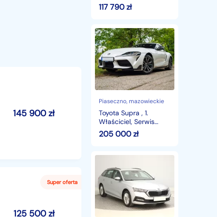
Tempomat
Hybrid 140KM |
117 790
zł
adaptacyjny!
Tempomat
adaptacyjny!
Toyota
Supra
,
1.
Właściciel,
Serwis
ASO,
Automat,
Skóra,
Piaseczno
, mazowieckie
Navi,,
145 900
zł
Toyota Supra , 1.
,
Właściciel, Serwis
1.
ASO, Automat, Skóra,
205 000
zł
Właściciel,
Navi,, , 1. Właściciel,
Skoda
Octavia
IV
,
1.
Właściciel,
VAT
125 500
zł