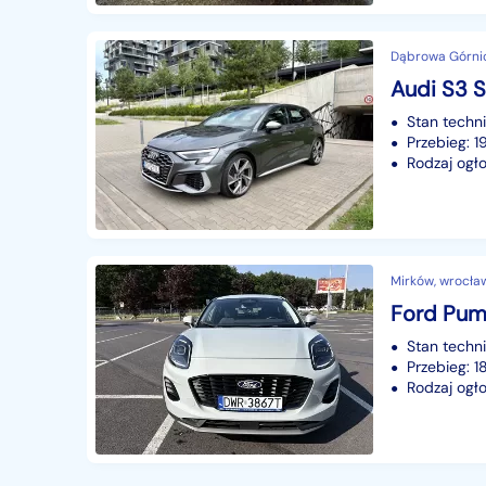
Dąbrowa Górnic
Stan techn
Przebieg: 
Rodzaj ogło
Mirków, wrocław
Stan techn
Przebieg: 
Rodzaj ogło