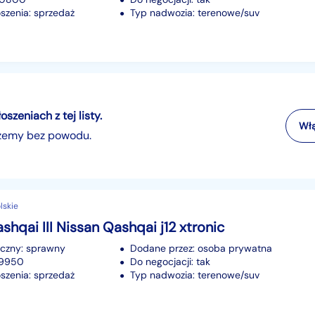
szenia: sprzedaż
Typ nadwozia: terenowe/suv
zeniach z tej listy.
Włą
szemy bez powodu.
lskie
shqai III Nissan Qashqai j12 xtronic
iczny: sprawny
Dodane przez: osoba prywatna
29950
Do negocjacji: tak
szenia: sprzedaż
Typ nadwozia: terenowe/suv