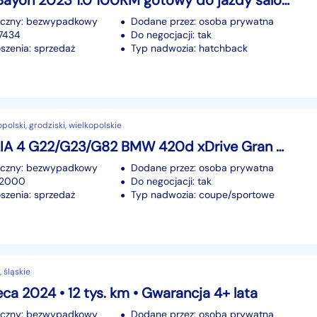
Hyundai Bayon 2023 1.0 100KM gotowy do jazdy salon PL
iczny: bezwypadkowy
Dodane przez: osoba prywatna
37434
Do negocjacji: tak
szenia: sprzedaż
Typ nadwozia: hatchback
polski, grodziski, wielkopolskie
BMW SERIA 4 G22/G23/G82 BMW 420d xDrive Gran Coupe model M Sport
iczny: bezwypadkowy
Dodane przez: osoba prywatna
62000
Do negocjacji: tak
szenia: sprzedaż
Typ nadwozia: coupe/sportowe
, śląskie
ca 2024 • 12 tys. km • Gwarancja 4+ lata
iczny: bezwypadkowy
Dodane przez: osoba prywatna