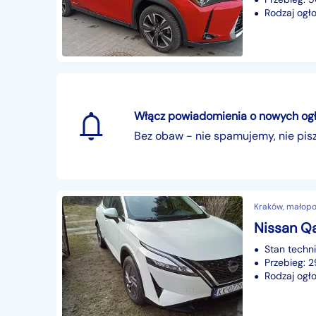
Rodzaj ogło
Włącz powiadomienia o nowych ogłos
Bez obaw - nie spamujemy, nie pi
Kraków, małopo
Nissan Qa
Stan techn
Przebieg: 
Rodzaj ogło