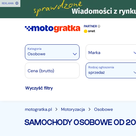
REKLAMA
PARTNER
Kategoria
Marka
Osobowe
Rodzaj ogłoszenia
Motoryzacja
Cena (brutto)
sprzedaż
Wszystkie w Motoryzacja
Wyczyść filtry
Osobowe
28430
Motocykle
880
Dostawcze
3514
motogratka.pl
Motoryzacja
Osobowe
Ciężarowe
756
SAMOCHODY OSOBOWE OD 20
Autobusy
168
Maszyny budowlane
820