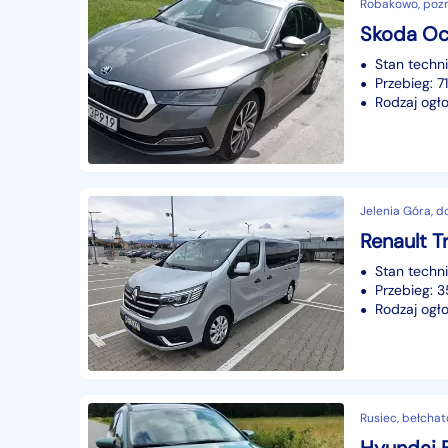
Robakowo, pozn
Skoda Oc
Stan techn
Przebieg: 7
Rodzaj ogło
Jelenia Góra, d
Stan techn
Przebieg: 
Rodzaj ogło
Rusiec, bełchat