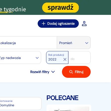
Dodaj ogłoszenie
Lokalizacja
Promień
Rok produkcji
Typ nadwozia
Rozwiń filtry
Filtruj
POLECANE
Sortowanie
Domyślne
Volkswagen