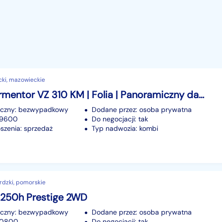
cki, mazowieckie
Cupra Formentor VZ 310 KM | Folia | Panoramiczny dach | Beats Audio I
iczny: bezwypadkowy
Dodane przez: osoba prywatna
49600
Do negocjacji: tak
szenia: sprzedaż
Typ nadwozia: kombi
rdzki, pomorskie
 250h Prestige 2WD
iczny: bezwypadkowy
Dodane przez: osoba prywatna
 50800
Do negocjacji: tak