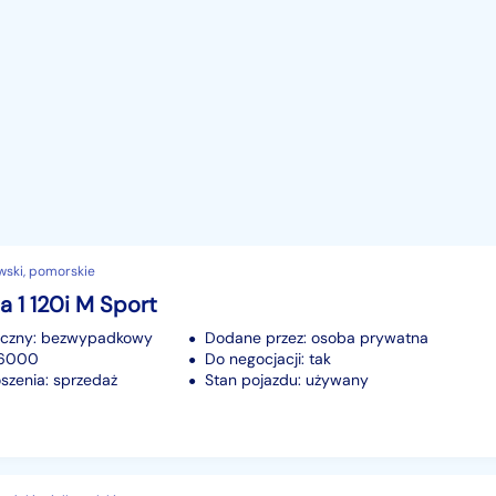
wski, pomorskie
 1 120i M Sport
iczny: bezwypadkowy
Dodane przez: osoba prywatna
76000
Do negocjacji: tak
szenia: sprzedaż
Stan pojazdu: używany