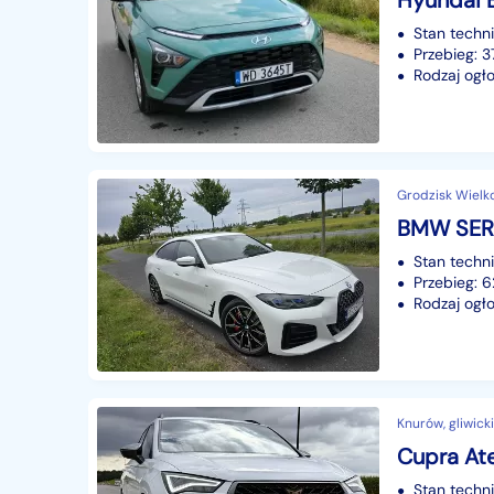
Stan techn
Przebieg: 
Rodzaj ogło
Grodzisk Wielko
Stan techn
Przebieg: 
Rodzaj ogło
Knurów, gliwicki
Cupra Ate
Stan techn