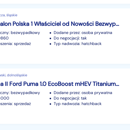
za, śląskie
Audi S3 Salon Polska 1 Właściciel od Nowości Bezwypadkowy Serwis ASO Jak Nowy
iczny: bezwypadkowy
Dodane przez: osoba prywatna
19860
Do negocjacji: tak
szenia: sprzedaż
Typ nadwozia: hatchback
ski, dolnośląskie
Ford Puma II Ford Puma 1.0 EcoBoost mHEV Titanium PowerShift
iczny: bezwypadkowy
Dodane przez: osoba prywatna
18000
Do negocjacji: tak
szenia: sprzedaż
Typ nadwozia: hatchback