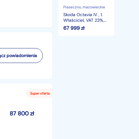
23%,
Klimatronic,
Piaseczno
, mazowieckie
Tempomat,
Skoda Octavia IV , 1.
Parktronic,
Właściciel, VAT 23%,
Klimatronic,
67 999
zł
Tempomat, Parktronic,
cz powiadomienia
87 800
zł