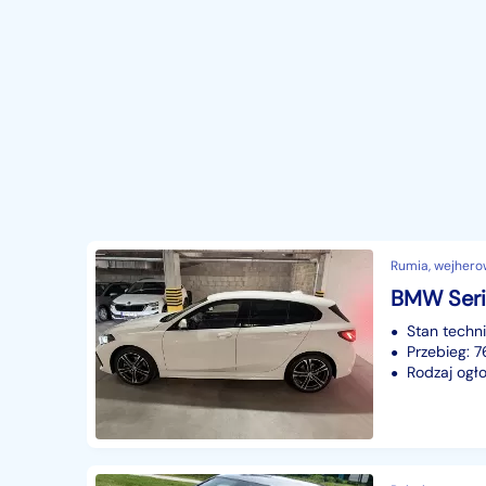
Rumia, wejhero
BMW Seria
Stan techn
Przebieg: 
Rodzaj ogło