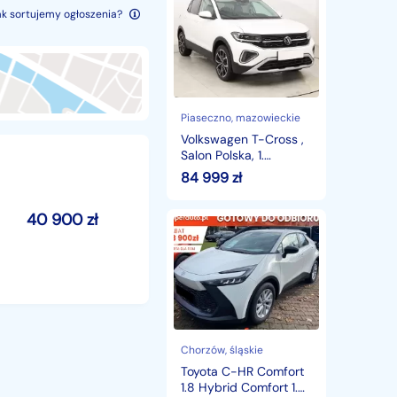
T-
ak sortujemy ogłoszenia?
Cross
,
Salon
Polska,
1.
Właściciel,
Serwis
Piaseczno
, mazowieckie
ASO,
Volkswagen T-Cross ,
Skóra,
Salon Polska, 1.
Klima,
Właściciel, Serwis
84 999
zł
ASO, Skóra, Klima,
40 900
zł
Toyota
C-
HR
Comfort
1.8
Hybrid
Comfort
1.8
Hybrid
Chorzów
, śląskie
140KM
Toyota C-HR Comfort
|
1.8 Hybrid Comfort 1.8