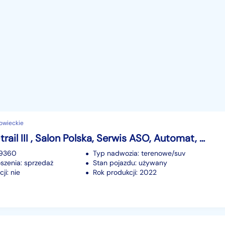
owieckie
Nissan X-trail III , Salon Polska, Serwis ASO, Automat, VAT 23%, Navi,
39360
Typ nadwozia: terenowe/suv
szenia: sprzedaż
Stan pojazdu: używany
ji: nie
Rok produkcji: 2022