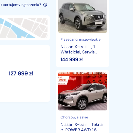
X-
ak sortujemy ogłoszenia?
trail
III
,
1.
Właściciel,
Serwis
ASO,
Piaseczno
, mazowieckie
Automat,
Nissan X-trail III , 1.
7
Właściciel, Serwis
miejsc,
ASO, Automat, 7
144 999
zł
VAT
miejsc, VAT 23%,
23%,
127 999
zł
Nissan
X-
trail
III
Tekna
e-
POWER
4WD
1.5
Chorzów
, śląskie
Tekna
Nissan X-trail III Tekna
e-
e-POWER 4WD 1.5