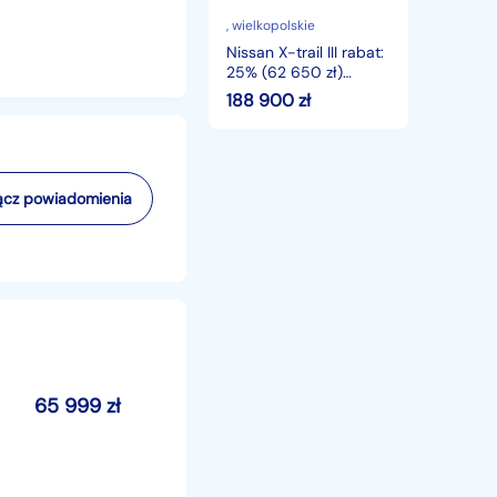
650
zł)
, wielkopolskie
Najbogatsza
Nissan X-trail III rabat:
wersja!
25% (62 650 zł)
Najbogatsza wersja!
188 900
zł
cz powiadomienia
65 999
zł