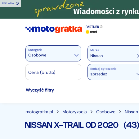
REKLAMA
PARTNER
Kategoria
Marka
Osobowe
Rodzaj ogłoszenia
Motoryzacja
Cena (brutto)
sprzedaż
Wszystkie w Motoryzacja
Wyczyść filtry
Osobowe
28370
Motocykle
888
Dostawcze
3542
motogratka.pl
Motoryzacja
Osobowe
Nissan
Ciężarowe
740
NISSAN X-TRAIL OD 2020
(43
Autobusy
166
Maszyny budowlane
824