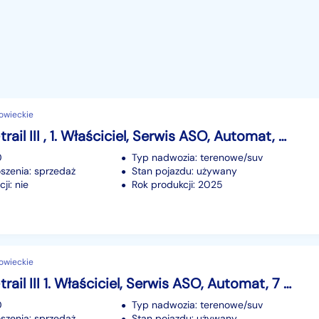
owieckie
Nissan X-trail III , 1. Właściciel, Serwis ASO, Automat, VAT 23%, Klimatronic,
0
Typ nadwozia: terenowe/suv
szenia: sprzedaż
Stan pojazdu: używany
ji: nie
Rok produkcji: 2025
owieckie
Nissan X-trail III 1. Właściciel, Serwis ASO, Automat, 7 miejsc, VAT 23%, Navi,
0
Typ nadwozia: terenowe/suv
szenia: sprzedaż
Stan pojazdu: używany