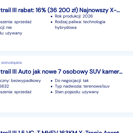
Nissan X-trail III rabat: 16% (36 200 zł) Najnowszy X-Trail 2026!
Rok produkcji: 2026
szenia: sprzedaż
Rodzaj paliwa: technologia
ji: nie
hybrydowa
du: używany
 dolnośląskie
Nissan X-trail III Auto jak nowe 7 osobowy SUV kamera 360
iczny: bezwypadkowy
Do negocjacji: tak
76632
Typ nadwozia: terenowe/suv
szenia: sprzedaż
Stan pojazdu: używany