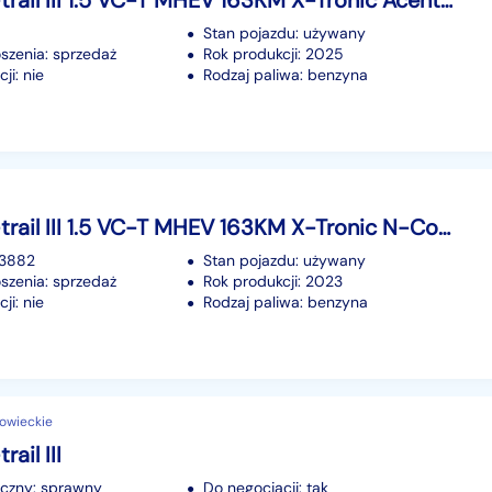
Nissan X-trail III 1.5 VC-T MHEV 163KM X-Tronic Acenta Świetna cena!
Stan pojazdu: używany
szenia: sprzedaż
Rok produkcji: 2025
ji: nie
Rodzaj paliwa: benzyna
Nissan X-trail III 1.5 VC-T MHEV 163KM X-Tronic N-Connecta 7 osobowy Gwarancja!
53882
Stan pojazdu: używany
szenia: sprzedaż
Rok produkcji: 2023
ji: nie
Rodzaj paliwa: benzyna
owieckie
ail III
iczny: sprawny
Do negocjacji: tak