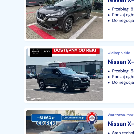
Przebieg: 8
Rodzaj ogło
Do negocjac
wielkopolskie
Przebieg: 
Rodzaj ogło
Do negocjac
Warszawa, maz
Nissan X-tr
Stan techn