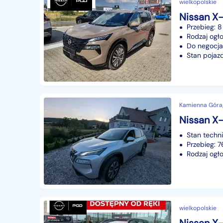
wielkopolskie
Przebieg: 8
Rodzaj ogło
Do negocjac
Stan pojaz
Kamienna Góra,
Stan techn
Przebieg: 
Rodzaj ogło
wielkopolskie