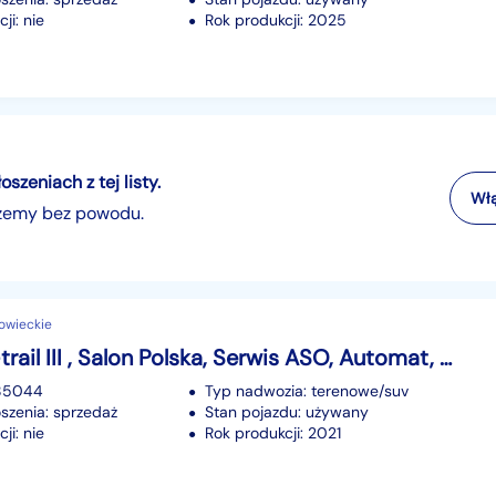
ji: nie
Rok produkcji: 2025
zeniach z tej listy.
Włą
szemy bez powodu.
owieckie
Nissan X-trail III , Salon Polska, Serwis ASO, Automat, VAT 23%, Skóra, Navi,
185044
Typ nadwozia: terenowe/suv
szenia: sprzedaż
Stan pojazdu: używany
ji: nie
Rok produkcji: 2021