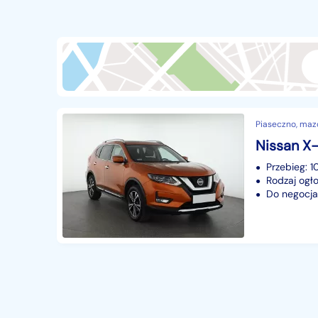
Przyczepy i naczepy
427
Części samochodowe
14651
Części motocyklowe
1
Pojazdy specjalistyczne
170
Sprzęt wodny
60
Piaseczno, maz
Pozostałe
1065
Przebieg: 1
Rodzaj ogło
Do negocjac