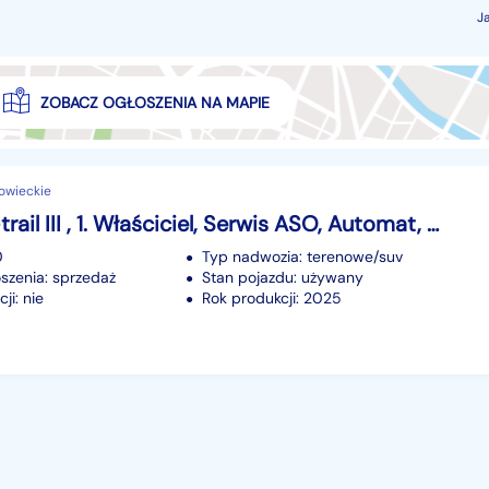
J
ZOBACZ OGŁOSZENIA NA MAPIE
owieckie
Nissan X-trail III , 1. Właściciel, Serwis ASO, Automat, VAT 23%, Klimatronic,
0
Typ nadwozia: terenowe/suv
szenia: sprzedaż
Stan pojazdu: używany
ji: nie
Rok produkcji: 2025