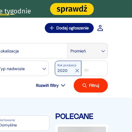
Dodaj ogłoszenie
Lokalizacja
Promień
Rok produkcji
Typ nadwozia
Rozwiń filtry
Filtruj
POLECANE
Sortowanie
Domyślne
Nissan