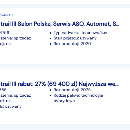
owieckie
Nissan X-trail III Salon Polska, Serwis ASO, Automat, Skóra, Navi, Klimatronic,
88756
Typ nadwozia: terenowe/suv
szenia: sprzedaż
Stan pojazdu: używany
ji: nie
Rok produkcji: 2020
Nissan X-trail III rabat: 27% (69 400 zł) Najwyższa wersja!
7865
Rok produkcji: 2025
szenia: sprzedaż
Rodzaj paliwa: technologia
ji: nie
hybrydowa
du: używany