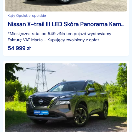
Kąty Opolskie, opolskie
Nissan X-trail III LED Skóra Panorama Kamera360 El.klapa Asystent Navi KeyLess GWARANCJ
*Miesięczna rata: od 549 złNa ten pojazd wystawiamy
Fakturę VAT Marża - Kupujący zwolniony z opłat
skarbowych.Gwarancja: 6 miesięcy.Cechy
54 999
zł
szczególne:Dynamiczny