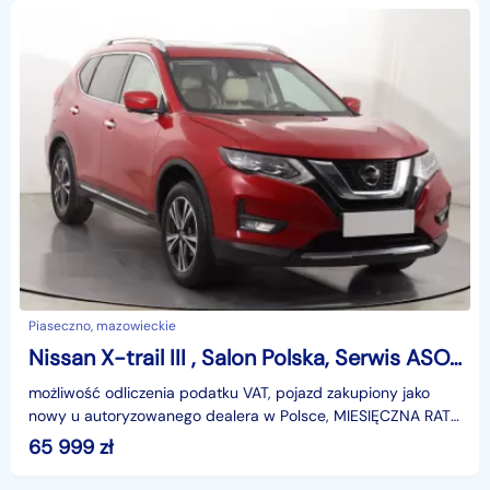
Piaseczno, mazowieckie
Nissan X-trail III , Salon Polska, Serwis ASO, Automat, VAT 23%, Skóra, Navi,
możliwość odliczenia podatku VAT, pojazd zakupiony jako
nowy u autoryzowanego dealera w Polsce, MIESIĘCZNA RATA
NA TEN SAMOCHÓD JUŻ OD 393 PLN*Podana w ogłosze
65 999
zł