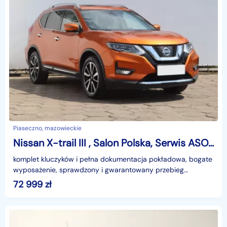
Piaseczno, mazowieckie
Nissan X-trail III , Salon Polska, Serwis ASO, 177 KM, Automat, VAT 23%, Skóra,
komplet kluczyków i pełna dokumentacja pokładowa, bogate
wyposażenie, sprawdzony i gwarantowany przebieg
samochodu, mocny silnik, napęd 4x4, pojazd zakupiony ja
72 999
zł