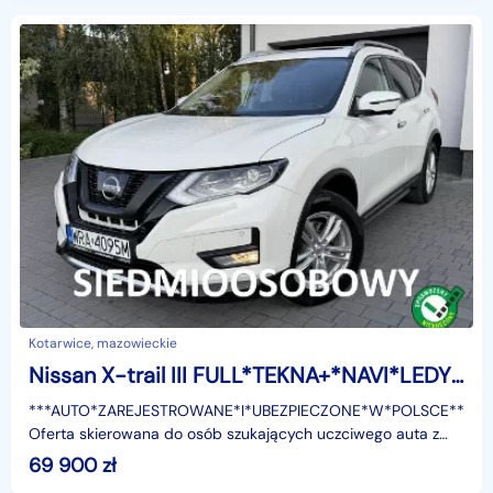
Kotarwice, mazowieckie
Nissan X-trail III FULL*TEKNA+*NAVI*LEDY*Panorama*Kamera*360*Podgrzewane*Fotele*7*osobo
***AUTO*ZAREJESTROWANE*I*UBEZPIECZONE*W*POLSCE***
Oferta skierowana do osób szukających uczciwego auta z
uczciwym udokumentowanym przebiegiem i historią pojazdu
69 900
zł