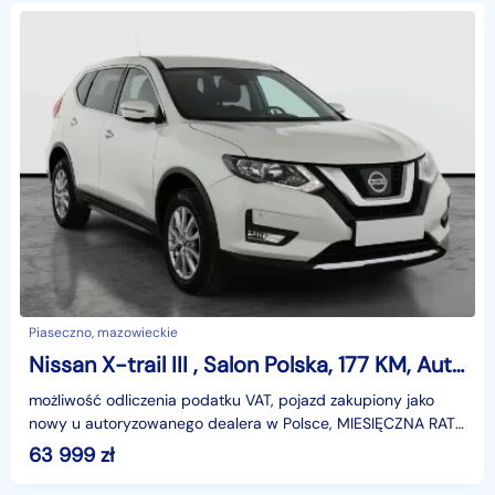
Piaseczno, mazowieckie
Nissan X-trail III , Salon Polska, 177 KM, Automat, VAT 23%, Klimatronic,
możliwość odliczenia podatku VAT, pojazd zakupiony jako
nowy u autoryzowanego dealera w Polsce, MIESIĘCZNA RATA
NA TEN SAMOCHÓD JUŻ OD 381 PLN*Podana w ogłosze
63 999
zł