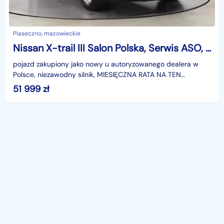
Piaseczno, mazowieckie
Nissan X-trail III Salon Polska, Serwis ASO, Klimatronic, Tempomat, Parktronic,
pojazd zakupiony jako nowy u autoryzowanego dealera w
Polsce, niezawodny silnik, MIESIĘCZNA RATA NA TEN
SAMOCHÓD JUŻ OD 310 PLN*Podana w ogłoszeniu
51 999
zł
lokalizacja