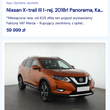
Kąty Opolskie, opolskie
Nissan X-trail III I-rej. 2018r! Panorama, Kamera 360, Navi, Skóra, Ele.Klapa, GWARANCJ
*Miesięczna rata: od 629 złNa ten pojazd wystawiamy
Fakturę VAT Marża - Kupujący zwolniony z opłat
skarbowych.Gwarancja: 6 miesięcy.Cechy
59 999
zł
szczególne:samochód z