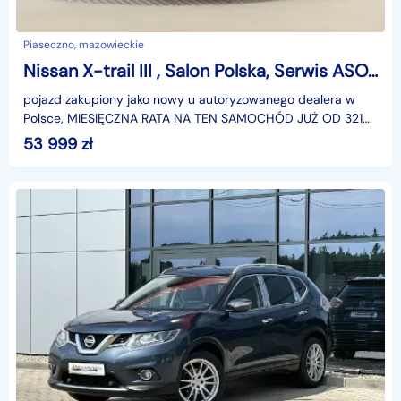
Piaseczno, mazowieckie
Nissan X-trail III , Salon Polska, Serwis ASO, Skóra, Navi, Klimatronic,
pojazd zakupiony jako nowy u autoryzowanego dealera w
Polsce, MIESIĘCZNA RATA NA TEN SAMOCHÓD JUŻ OD 321
PLN*Podana w ogłoszeniu lokalizacja pojazdu jest aktua
53 999
zł