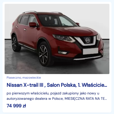
Piaseczno, mazowieckie
Nissan X-trail III , Salon Polska, 1. Właściciel, Serwis ASO, 177 KM, Automat,
po pierwszym właścicielu, pojazd zakupiony jako nowy u
autoryzowanego dealera w Polsce, MIESIĘCZNA RATA NA TEN
SAMOCHÓD JUŻ OD 446 PLN*Podana w ogłoszeniu loka
74 999
zł