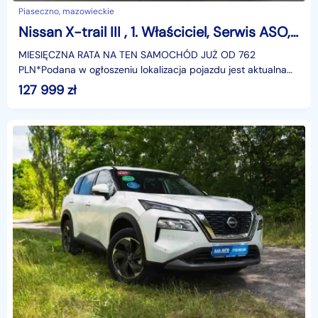
Piaseczno, mazowieckie
Nissan X-trail III , 1. Właściciel, Serwis ASO, Automat, VAT 23%, Klimatronic,
MIESIĘCZNA RATA NA TEN SAMOCHÓD JUŻ OD 762
PLN*Podana w ogłoszeniu lokalizacja pojazdu jest aktualna
na dzień wystawienia ogłoszenia. Przed przyjazdem do
127 999
zł
salonu