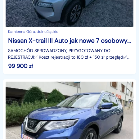
Kamienna Góra, dolnośląskie
Nissan X-trail III Auto jak nowe 7 osobowy SUV kamera 360
SAMOCHÓD SPROWADZONY, PRZYGOTOWANY DO
REJESTRACJI✅️ Koszt rejestracji to 160 zł + 150 zł przegląd✅️
Wystawiamy fakturę co zwalnia nabywcę z podatku (2%) w
99 900
zł
Urzęd