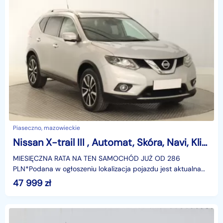
Piaseczno, mazowieckie
Nissan X-trail III , Automat, Skóra, Navi, Klimatronic, Tempomat, Parktronic,
MIESIĘCZNA RATA NA TEN SAMOCHÓD JUŻ OD 286
PLN*Podana w ogłoszeniu lokalizacja pojazdu jest aktualna
na dzień wystawienia ogłoszenia. Przed przyjazdem do
47 999
zł
salonu