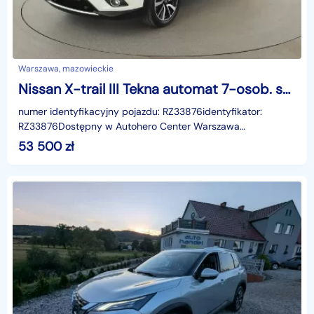
Warszawa, mazowieckie
Nissan X-trail III Tekna automat 7-osob. skóra navi kamera360 panorama hak
numer identyfikacyjny pojazdu: RZ33876identyfikator:
RZ33876Dostępny w Autohero Center Warszawa
MłocinyUWAGA!Jako jedyni w Polsce oferujemy możliwość
53 500
zł
oględzin n