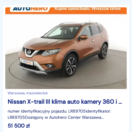
Warszawa, mazowieckie
Nissan X-trail III klima auto kamery 360 i czujniki parkowania grzane fotele navi
numer identyfikacyjny pojazdu: LR89705identyfikator:
LR89705Dostępny w Autohero Center Warszawa
MłocinyUWAGA!Jako jedyni w Polsce oferujemy możliwość
51 500
zł
oględzin n