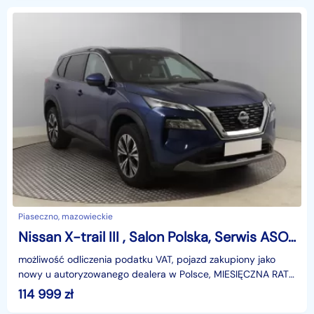
Piaseczno, mazowieckie
Nissan X-trail III , Salon Polska, Serwis ASO, Automat, VAT 23%, Navi,
możliwość odliczenia podatku VAT, pojazd zakupiony jako
nowy u autoryzowanego dealera w Polsce, MIESIĘCZNA RATA
NA TEN SAMOCHÓD JUŻ OD 685 PLN*Podana w ogłosze
114 999
zł