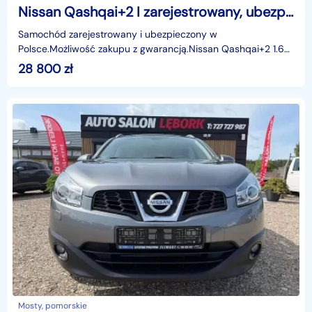
Nissan Qashqai+2 I zarejestrowany, ubezpieczony, kamery, bose
Samochód zarejestrowany i ubezpieczony w
Polsce.Możliwość zakupu z gwarancją.Nissan Qashqai+2 1.6
dCi Diesel 130 KM | 7-osobowy | BOSE | Kamery | Skórzana
28 800
zł
tapic
Mosty, pomorskie