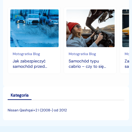
Jak
Samochód
Zab
zabezpieczyć
typu
sam
samochód
cabrio
czyli
przed
–
hist
jesiennymi
czy
war
chłodami
to
fort
i
się
deszczem?
opłaca
w
Motogratka Blog
Motogratka Blog
Moto
polskim
Jak zabezpieczyć
Samochód typu
Zab
klimacie?
samochód przed
cabrio – czy to się
sam
jesiennymi chłodami i
opłaca w polskim
his
deszczem?
klimacie?
Kategoria
Nissan Qashqai+2 I (2008-) od 2012