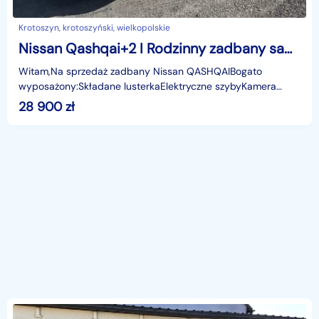
Krotoszyn, krotoszyński, wielkopolskie
Nissan Qashqai+2 I Rodzinny zadbany samochód
Witam,Na sprzedaż zadbany Nissan QASHQAIBogato
wyposażony:Składane lusterkaElektryczne szybyKamera
cofaniaVideo rejestrator NavitelNabita
28 900
zł
klimatyzacjaOgrzewanie