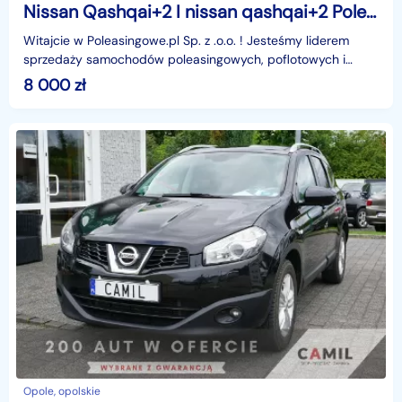
Nissan Qashqai+2 I nissan qashqai+2 Poleasingowe.pl ECR
Witajcie w Poleasingowe.pl Sp. z .o.o. ! Jesteśmy liderem
sprzedaży samochodów poleasingowych, poflotowych i
powindykacyjnych.Mamy dla was świetną okazję! Zobac
8 000
zł
Opole, opolskie