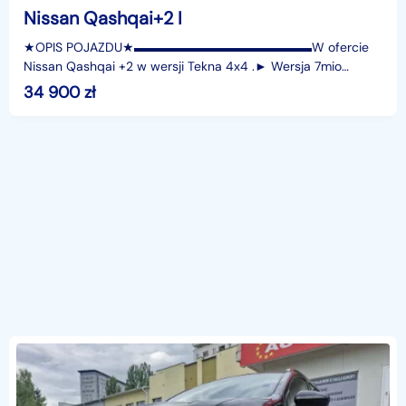
Nissan Qashqai+2 I
★OPIS POJAZDU★▬▬▬▬▬▬▬▬▬▬▬▬▬▬W ofercie
Nissan Qashqai +2 w wersji Tekna 4x4 .► Wersja 7mio
osobowa.Celem dokładnej weryfikacji Stanu Technicznego
34 900
zł
oraz Historii A