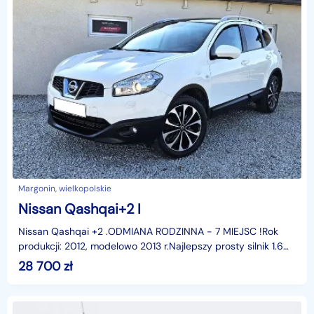
Margonin, wielkopolskie
Nissan Qashqai+2 I
Nissan Qashqai +2 .ODMIANA RODZINNA - 7 MIEJSC !Rok
produkcji: 2012, modelowo 2013 r.Najlepszy prosty silnik 1.6
dCi 130 KM.Bardzo żywotna,dynamiczna jednostka.
28 700
zł