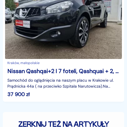
Kraków, małopolskie
Nissan Qashqai+2 I 7 foteli, Qashquai + 2, full, ASO do końca, ,stan idealny!
Samochód do oglądnięcia na naszym placu w Krakowie ul.
Prądnicka 44a ( na przeciwko Szpitala Narutowicza).Na
samochód udzielamy 6-cio miesięcznej gwarancji mech
37 900
zł
ZERKNIJ TEŻ NA ARTYKUŁY