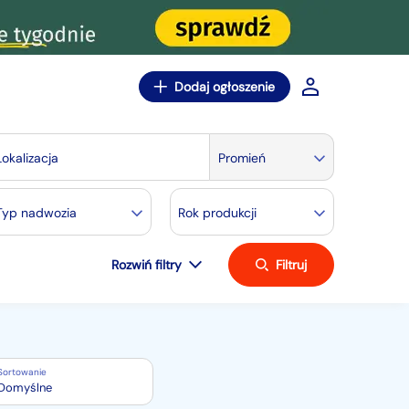
Dodaj ogłoszenie
Lokalizacja
Promień
Typ nadwozia
Rok produkcji
Rozwiń filtry
Filtruj
Sortowanie
Domyślne