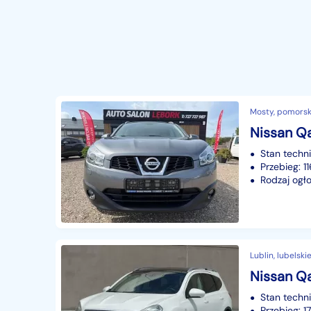
Mosty, pomorsk
Nissan Qa
Stan techn
Przebieg: 1
Rodzaj ogło
Lublin, lubelski
Stan techn
Przebieg: 