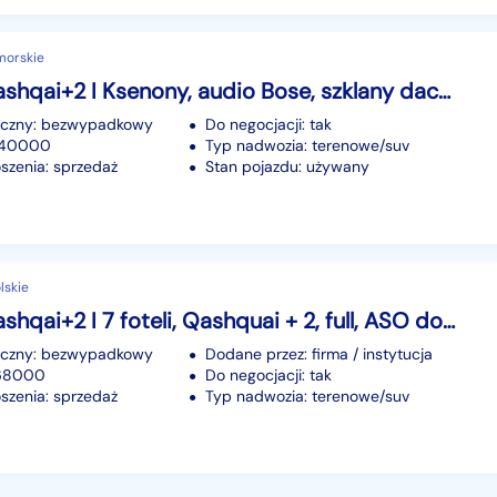
morskie
Nissan Qashqai+2 I Ksenony, audio Bose, szklany dach, 7 miejsc, hands free, kamera, naw
iczny: bezwypadkowy
Do negocjacji: tak
 240000
Typ nadwozia: terenowe/suv
szenia: sprzedaż
Stan pojazdu: używany
lskie
Nissan Qashqai+2 I 7 foteli, Qashquai + 2, full, ASO do końca, ,stan idealny!
iczny: bezwypadkowy
Dodane przez: firma / instytucja
168000
Do negocjacji: tak
szenia: sprzedaż
Typ nadwozia: terenowe/suv