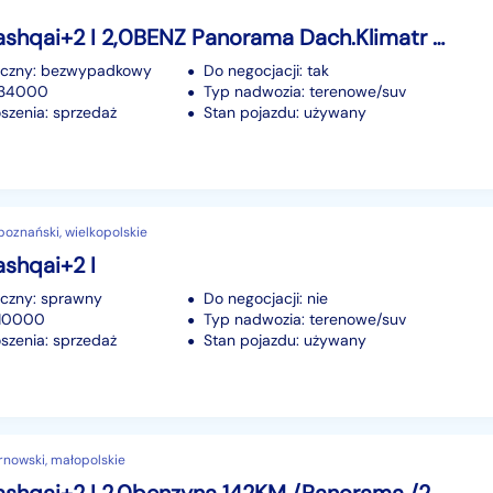
Nissan Qashqai+2 I 2,0BENZ Panorama Dach.Klimatr 2 str.Hak.Parktr.7 Foteli.OKAZJA
iczny: bezwypadkowy
Do negocjacji: tak
 234000
Typ nadwozia: terenowe/suv
szenia: sprzedaż
Stan pojazdu: używany
oznański, wielkopolskie
shqai+2 I
iczny: sprawny
Do negocjacji: nie
210000
Typ nadwozia: terenowe/suv
szenia: sprzedaż
Stan pojazdu: używany
rnowski, małopolskie