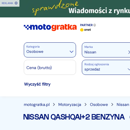
REKLAMA
PARTNER
Kategoria
Marka
Osobowe
Rodzaj ogłoszenia
Motoryzacja
Cena (brutto)
sprzedaż
Wszystkie w Motoryzacja
Wyczyść filtry
Osobowe
28240
Motocykle
887
Dostawcze
3542
motogratka.pl
Motoryzacja
Osobowe
Nissan
Ciężarowe
740
NISSAN QASHQAI+2 BENZYNA
Autobusy
167
Maszyny budowlane
824