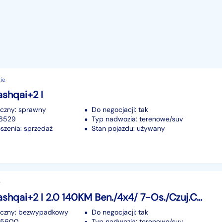
ie
shqai+2 I
iczny: sprawny
Do negocjacji: tak
16529
Typ nadwozia: terenowe/suv
szenia: sprzedaż
Stan pojazdu: używany
e
Nissan Qashqai+2 I 2.0 140KM Ben./4x4/ 7-Os./Czuj.Cofania/Pełny serwis
iczny: bezwypadkowy
Do negocjacji: tak
175600
Typ nadwozia: terenowe/suv