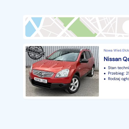
Przyczepy i naczepy
428
Części samochodowe
14655
Części motocyklowe
1
Pojazdy specjalistyczne
172
Sprzęt wodny
60
Nowa Wieś Ełck
Pozostałe
1065
Nissan Qa
Stan techn
Przebieg: 
Rodzaj ogło