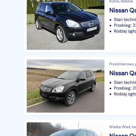
Kutno, łódzkie
Stan techn
Przebieg:
Rodzaj ogło
Przeźmierowo, p
Nissan Qa
Stan techn
Przebieg: 
Rodzaj ogło
Wielka Wieś, ta