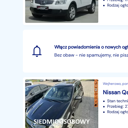
Rodzaj ogło
Włącz powiadomienia o nowych ogłos
Bez obaw - nie spamujemy, nie pi
Wejherowo, po
Stan techn
Przebieg: 
Rodzaj ogło