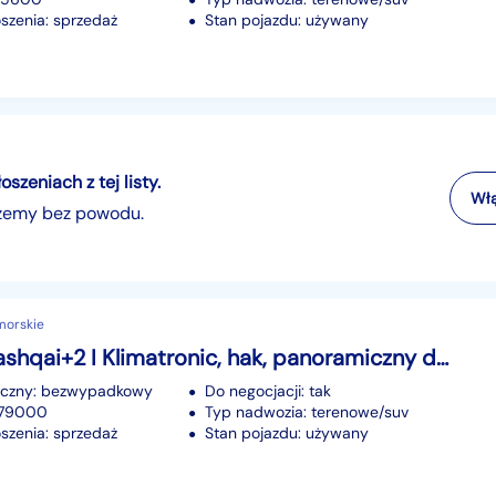
szenia: sprzedaż
Stan pojazdu: używany
zeniach z tej listy.
Włą
szemy bez powodu.
morskie
Nissan Qashqai+2 I Klimatronic, hak, panoramiczny dach, isofix, podg. fotele, 7 miejsc
iczny: bezwypadkowy
Do negocjacji: tak
279000
Typ nadwozia: terenowe/suv
szenia: sprzedaż
Stan pojazdu: używany