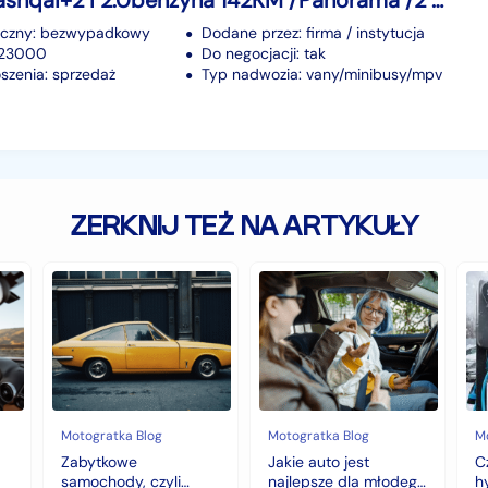
Nissan Qashqai+2 I 2.0benzyna 142KM /Panorama /2 x Klimatronik
iczny: bezwypadkowy
Dodane przez: firma / instytucja
223000
Do negocjacji: tak
szenia: sprzedaż
Typ nadwozia: vany/minibusy/mpv
ZERKNIJ TEŻ NA ARTYKUŁY
Zabytkowe
Jakie
Cz
samochody,
auto
au
czyli
jest
z
historia
najlepsze
na
warta
dla
hy
fortunę
młodego
to
kierowcy?
do
top
wy
5
na
Motogratka Blog
Motogratka Blog
M
modeli
zi
Zabytkowe
Jakie auto jest
C
na
samochody, czyli
najlepsze dla młodego
h