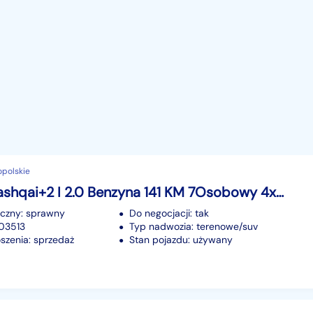
opolskie
Nissan Qashqai+2 I 2.0 Benzyna 141 KM 7Osobowy 4x4 Panorama
iczny: sprawny
Do negocjacji: tak
203513
Typ nadwozia: terenowe/suv
szenia: sprzedaż
Stan pojazdu: używany