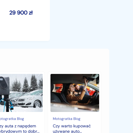
29 900
zł
y
Czy
ta
warto
kupować
pędem
używane
brydowym
auto
jesienią?
bry
Sezonowe
bór
zmiany
cen,
otogratka Blog
Motogratka Blog
mę?
które
zy auta z napędem
Czy warto kupować
zaskoczą
ybrydowym to dobry
używane auto