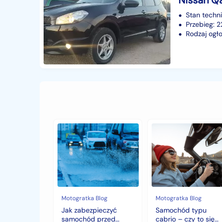
Stan techn
Przebieg: 
Rodzaj ogło
Jak
Samochód
zabezpieczyć
typu
samochód
cabrio
przed
–
jesiennymi
czy
chłodami
to
i
się
deszczem?
opłaca
w
Motogratka Blog
Motogratka Blog
polskim
Jak zabezpieczyć
Samochód typu
klimacie?
samochód przed
cabrio – czy to się