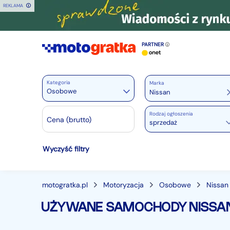
REKLAMA
PARTNER
Kategoria
Marka
Osobowe
Rodzaj ogłoszenia
Motoryzacja
Cena (brutto)
sprzedaż
Wszystkie w Motoryzacja
Wyczyść filtry
Osobowe
28432
Motocykle
881
Dostawcze
3525
motogratka.pl
Motoryzacja
Osobowe
Nissan
Ciężarowe
750
UŻYWANE SAMOCHODY NISSAN
Autobusy
166
Maszyny budowlane
827