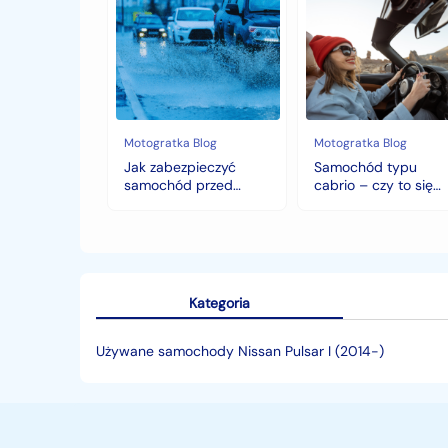
Jak
Samochód
zabezpieczyć
typu
samochód
cabrio
przed
–
jesiennymi
czy
chłodami
to
i
się
deszczem?
opłaca
w
Motogratka Blog
Motogratka Blog
polskim
Jak zabezpieczyć
Samochód typu
klimacie?
samochód przed
cabrio – czy to się
jesiennymi chłodami i
opłaca w polskim
deszczem?
klimacie?
Kategoria
Używane samochody Nissan Pulsar I (2014-)