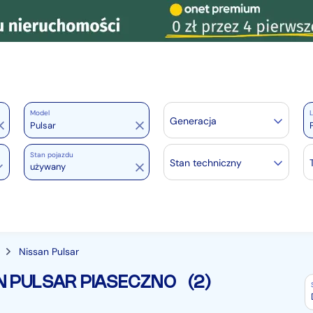
Model
L
Generacja
Stan pojazdu
Stan techniczny
używany
Nissan Pulsar
 PULSAR PIASECZNO
(2)