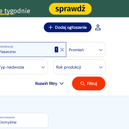
Dodaj ogłoszenie
okalizacja
1
Promień
Typ nadwozia
Rok produkcji
Rozwiń filtry
Filtruj
Sortowanie
Domyślne