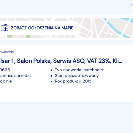
J
ZOBACZ OGŁOSZENIA NA MAPIE
owieckie
Nissan Pulsar I , Salon Polska, Serwis ASO, VAT 23%, Klimatronic, Tempomat
99665
Typ nadwozia: hatchback
szenia: sprzedaż
Stan pojazdu: używany
ji: nie
Rok produkcji: 2015