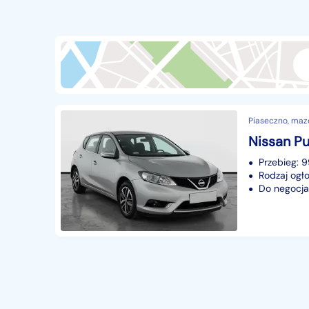
Przyczepy i naczepy
428
Części samochodowe
14641
Części motocyklowe
1
Pojazdy specjalistyczne
170
Sprzęt wodny
60
Piaseczno, maz
Pozostałe
1066
Przebieg: 
Rodzaj ogło
Do negocjac