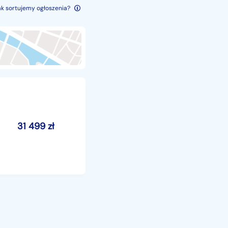
ak sortujemy ogłoszenia?
31 499
zł