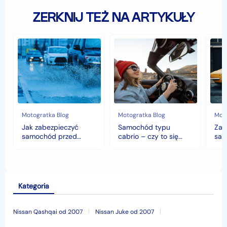
ZERKNIJ TEŻ NA ARTYKUŁY
Jak
Samochód
Zab
zabezpieczyć
typu
sam
samochód
cabrio
czyli
przed
–
hist
jesiennymi
czy
war
chłodami
to
fort
i
się
deszczem?
opłaca
w
Motogratka Blog
Motogratka Blog
Moto
polskim
Jak zabezpieczyć
Samochód typu
Zab
klimacie?
samochód przed
cabrio – czy to się
sam
jesiennymi chłodami i
opłaca w polskim
his
deszczem?
klimacie?
Kategoria
Nissan Qashqai od 2007
Nissan Juke od 2007