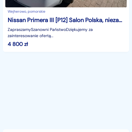
Wejherowo, pomorskie
Nissan Primera III [P12] Salon Polska, niezawodna benzyna, przegląd do 2027, klimatronik, hak
ZapraszamySzanowni PaństwoDziękujemy za
zainteresowanie ofertą
AutazEuropejskichSalonow.pl.czynne:pn-pt 9-18.sob 10-15.
4 800
zł
Parkuje w Wejherowo,ul. Orzeszkowej 10,