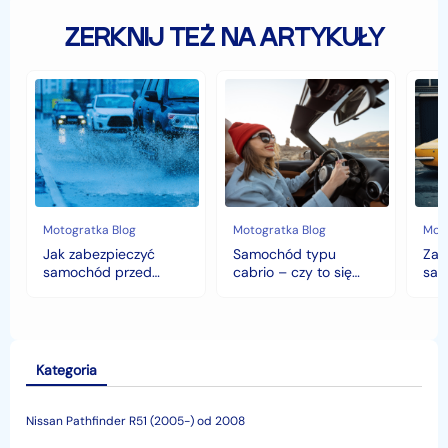
ZERKNIJ TEŻ NA ARTYKUŁY
Jak
Samochód
Zab
zabezpieczyć
typu
sam
samochód
cabrio
czyli
przed
–
hist
jesiennymi
czy
war
chłodami
to
fort
i
się
deszczem?
opłaca
w
Motogratka Blog
Motogratka Blog
Moto
polskim
Jak zabezpieczyć
Samochód typu
Zab
klimacie?
samochód przed
cabrio – czy to się
sam
jesiennymi chłodami i
opłaca w polskim
his
deszczem?
klimacie?
Kategoria
Nissan Pathfinder R51 (2005-) od 2008