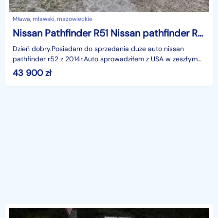
Mława, mławski, mazowieckie
Nissan Pathfinder R51 Nissan pathfinder R52
Dzień dobry.Posiadam do sprzedania duże auto nissan
pathfinder r52 z 2014r.Auto sprowadziłem z USA w zeszłym
roku.Wymienilem olej i filtry..w silniku.skrzyni i
43 900
zł