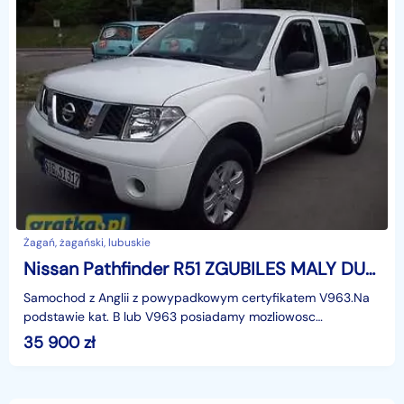
Żagań, żagański, lubuskie
Nissan Pathfinder R51 ZGUBILES MALY DUZY BRIEF LUBich BRAK WYROBIMY NOWE
Samochod z Anglii z powypadkowym certyfikatem V963.Na
podstawie kat. B lub V963 posiadamy mozliowosc
zarejestrowania samochodu w Niemczech (niemieckie Briefy)
35 900
zł
n