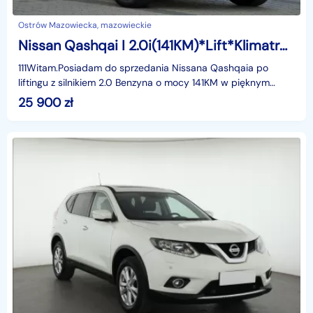
Ostrów Mazowiecka, mazowieckie
Nissan Qashqai I 2.0i(141KM)*Lift*Klimatronik*Welur*Parktronik*I Właściciel*Alu17"ASO
111Witam.Posiadam do sprzedania Nissana Qashqaia po
liftingu z silnikiem 2.0 Benzyna o mocy 141KM w pięknym
kolorze , w bogatej wersji wyposażenia i z rewelacyj
25 900
zł