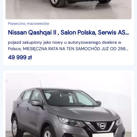
Piaseczno, mazowieckie
Nissan Qashqai II , Salon Polska, Serwis ASO, Automat, Xenon, Klimatronic,
pojazd zakupiony jako nowy u autoryzowanego dealera w
Polsce, MIESIĘCZNA RATA NA TEN SAMOCHÓD JUŻ OD 298
PLN*Podana w ogłoszeniu lokalizacja pojazdu jest aktua
49 999
zł