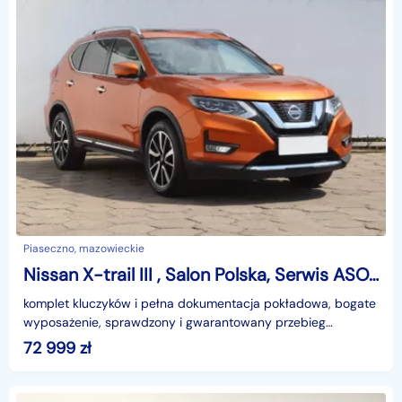
Piaseczno, mazowieckie
Nissan X-trail III , Salon Polska, Serwis ASO, 177 KM, Automat, VAT 23%, Skóra,
komplet kluczyków i pełna dokumentacja pokładowa, bogate
wyposażenie, sprawdzony i gwarantowany przebieg
samochodu, mocny silnik, napęd 4x4, pojazd zakupiony ja
72 999
zł