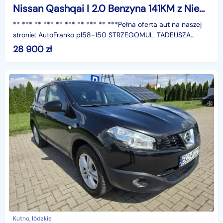
Nissan Qashqai I 2.0 Benzyna 141KM z Niemiec, Serwisowany, ekran dotykowy, HAK, Alu!
** *** ** *** ** *** ** *** ** ***Pełna oferta aut na naszej
stronie: AutoFranko pl58-150 STRZEGOMUL. TADEUSZA
KOŚCIUSZKI 35AUTOFRANKO - ZAPRASZAMY!** *** ** **
28 900
zł
Kutno, łódzkie