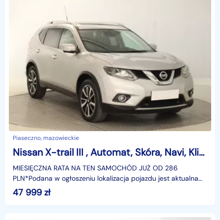
Piaseczno, mazowieckie
Nissan X-trail III , Automat, Skóra, Navi, Klimatronic, Tempomat, Parktronic,
MIESIĘCZNA RATA NA TEN SAMOCHÓD JUŻ OD 286
PLN*Podana w ogłoszeniu lokalizacja pojazdu jest aktualna
na dzień wystawienia ogłoszenia. Przed przyjazdem do
47 999
zł
salonu