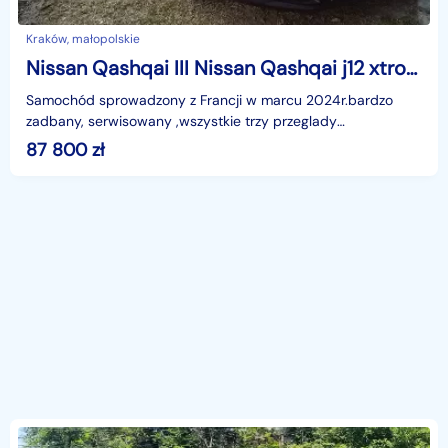
Kraków, małopolskie
Nissan Qashqai III Nissan Qashqai j12 xtronic
Samochód sprowadzony z Francji w marcu 2024r.bardzo
zadbany, serwisowany ,wszystkie trzy przeglady
gwarancyjne wykonane w ASO Nissan Kraków. Ostatni duży
87 800
zł
przegl