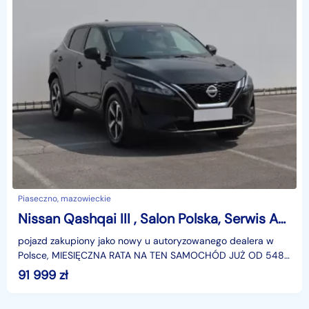
Piaseczno, mazowieckie
Nissan Qashqai III , Salon Polska, Serwis ASO, Automat, Navi, Klimatronic,
pojazd zakupiony jako nowy u autoryzowanego dealera w
Polsce, MIESIĘCZNA RATA NA TEN SAMOCHÓD JUŻ OD 548
PLN*Podana w ogłoszeniu lokalizacja pojazdu jest aktua
91 999
zł