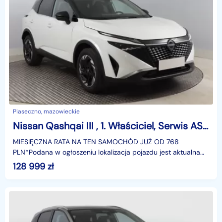
Piaseczno, mazowieckie
Nissan Qashqai III , 1. Właściciel, Serwis ASO, Automat, VAT 23%, Skóra, Navi,
MIESIĘCZNA RATA NA TEN SAMOCHÓD JUŻ OD 768
PLN*Podana w ogłoszeniu lokalizacja pojazdu jest aktualna
na dzień wystawienia ogłoszenia. Przed przyjazdem do
128 999
zł
salonu