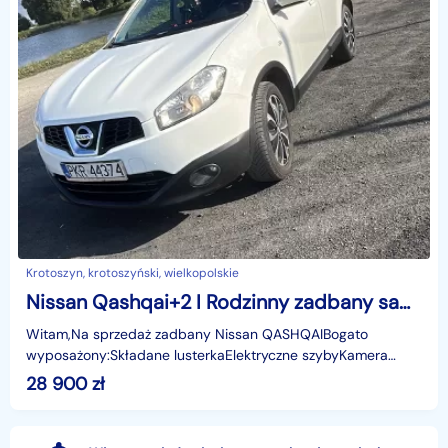
Krotoszyn, krotoszyński, wielkopolskie
Nissan Qashqai+2 I Rodzinny zadbany samochód
Witam,Na sprzedaż zadbany Nissan QASHQAIBogato
wyposażony:Składane lusterkaElektryczne szybyKamera
cofaniaVideo rejestrator NavitelNabita
28 900
zł
klimatyzacjaOgrzewanie