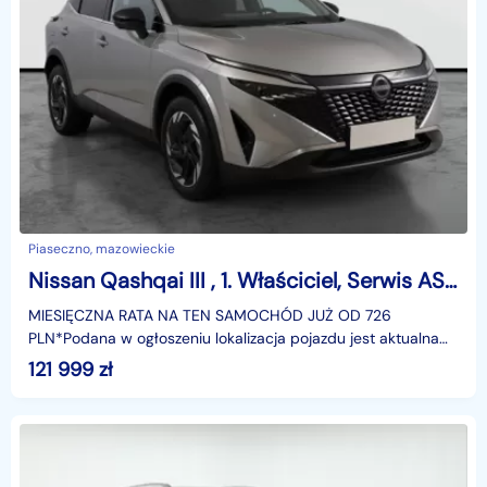
Piaseczno, mazowieckie
Nissan Qashqai III , 1. Właściciel, Serwis ASO, Automat, VAT 23%, Skóra, Navi,
MIESIĘCZNA RATA NA TEN SAMOCHÓD JUŻ OD 726
PLN*Podana w ogłoszeniu lokalizacja pojazdu jest aktualna
na dzień wystawienia ogłoszenia. Przed przyjazdem do
121 999
zł
salonu