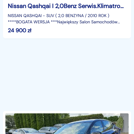
Nissan Qashqai I 2,0Benz Serwis.Klimatronic 2 str.Tempomat.Alu,El.szyby.Centralka.OKA
NISSAN QASHQAI - SUV ( 2,0 BENZYNA / 2010 ROK )
****BOGATA WERSJA ***Największy Salon Samochodów
Używanych DUDKI 11, KutnoKontakt do działu sprzedaży: •
24 900
zł
Krzysie