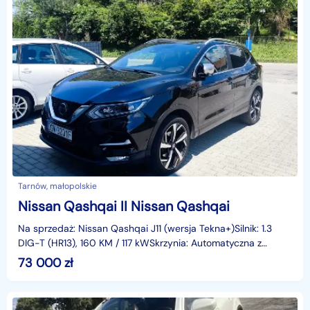
Tarnów, małopolskie
Nissan Qashqai II Nissan Qashqai
Na sprzedaż: Nissan Qashqai J11 (wersja Tekna+)Silnik: 1.3
DIG-T (HR13), 160 KM / 117 kWSkrzynia: Automatyczna z
trybem SportRok produkcji: koniec 2018 (pierwsz
73 000
zł