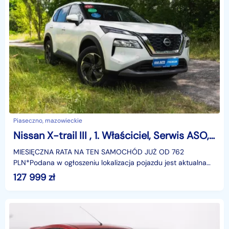
Piaseczno, mazowieckie
Nissan X-trail III , 1. Właściciel, Serwis ASO, Automat, VAT 23%, Klimatronic,
MIESIĘCZNA RATA NA TEN SAMOCHÓD JUŻ OD 762
PLN*Podana w ogłoszeniu lokalizacja pojazdu jest aktualna
na dzień wystawienia ogłoszenia. Przed przyjazdem do
127 999
zł
salonu