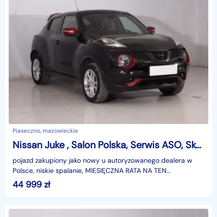
Piaseczno, mazowieckie
Nissan Juke , Salon Polska, Serwis ASO, Skóra, Navi, Klimatronic,
pojazd zakupiony jako nowy u autoryzowanego dealera w
Polsce, niskie spalanie, MIESIĘCZNA RATA NA TEN
SAMOCHÓD JUŻ OD 268 PLN*Podana w ogłoszeniu
44 999
zł
lokalizacja p