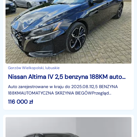
Gorzów Wielkopolski, lubuskie
Nissan Altima IV 2,5 benzyna 188KM automat navi kamera
Auto zarejestrowane w kraju do 2025.08.112,5 BENZYNA
188KMAUTOMATYCZNA SKRZYNIA BIEGÓWPrzegląd
techniczny ważny do 12.08.2027.Polisa OC ważna do
116 000
zł
11.08.2027.WYPO