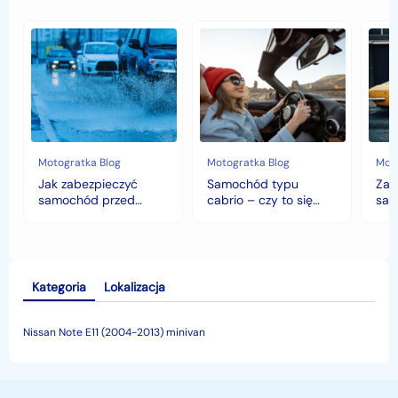
Jak
Samochód
Zab
zabezpieczyć
typu
sam
samochód
cabrio
czyli
przed
–
hist
jesiennymi
czy
war
chłodami
to
fort
i
się
deszczem?
opłaca
w
Motogratka Blog
Motogratka Blog
Moto
polskim
Jak zabezpieczyć
Samochód typu
Zab
klimacie?
samochód przed
cabrio – czy to się
sam
jesiennymi chłodami i
opłaca w polskim
his
deszczem?
klimacie?
Kategoria
Lokalizacja
Nissan Note E11 (2004-2013) minivan