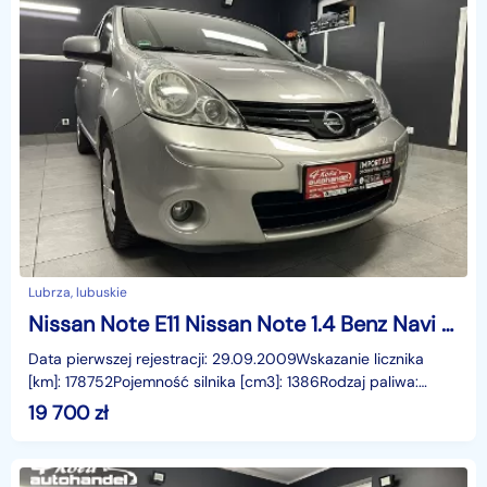
Lubrza, lubuskie
Nissan Note E11 Nissan Note 1.4 Benz Navi Tempomat ESP Rej PL Gwarancja
Data pierwszej rejestracji: 29.09.2009Wskazanie licznika
[km]: 178752Pojemność silnika [cm3]: 1386Rodzaj paliwa:
BenzynaMoc [KM]: 88Komplet kluczyManualna skrzy
19 700
zł