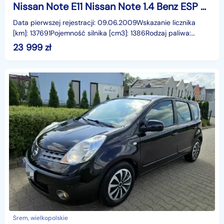
Nissan Note E11 Nissan Note 1.4 Benz ESP Zadbany Rej PL Gwarancja
Data pierwszej rejestracji: 09.06.2009Wskazanie licznika
[km]: 137691Pojemność silnika [cm3]: 1386Rodzaj paliwa:
BenzynaMoc [KM]: 88Manualna skrzynia biegówStan
23 999
zł
Śrem, wielkopolskie