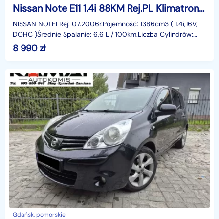
Nissan Note E11 1.4i 88KM Rej.PL Klimatronik 2 kpl.Kół Rata380zł
NISSAN NOTEI Rej: 07.2006r.Pojemność: 1386cm3 ( 1.4i,16V,
DOHC )Średnie Spalanie: 6,6 L / 100km.Liczba Cylindrów:
4Moc: 88 KMskrzynia biegów: Manualna 5 biegów.
8 990
zł
Gdańsk, pomorskie