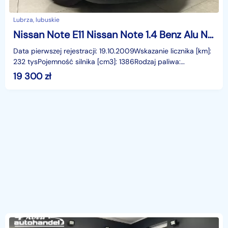
Lubrza, lubuskie
Nissan Note E11 Nissan Note 1.4 Benz Alu Navi Tempomat Rej PL
Data pierwszej rejestracji: 19.10.2009Wskazanie licznika [km]:
232 tysPojemność silnika [cm3]: 1386Rodzaj paliwa:
BenzynaMoc [KM]: 88Komplet kluczyManualna skrz
19 300
zł