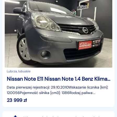
Lubrza, lubuskie
Nissan Note E11 Nissan Note 1.4 Benz Klima ESP Rej PL Gwarancja
Data pierwszej rejestracji: 29.10.2010Wskazanie licznika [km]:
120056Pojemność silnika [cm3]: 1386Rodzaj paliwa:
BenzynaMoc [KM]: 65Liczba poprzednich właścicie
23 999
zł